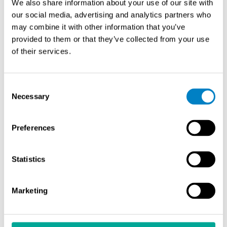
We also share information about your use of our site with
直观呈现全厂实时颗粒物浓度
our social media, advertising and analytics partners who
分析历史趋势以预测维护需求
may combine it with other information that you’ve
轻松生成符合合规要求的报告
provided to them or that they’ve collected from your use
从配置到合规
of their services.
使用辛创软件，您可以直接连接到粉尘监测仪，以调整
Consent
设置、监测性能并确保测量精度。集中式仪表板允许您一
Necessary
Selection
次查看多个设备，而内置的报告功能可帮助您满足环境和
职业安全法规。
Preferences
专为工业需求而打造
Statistics
我们的软件秉承与硬件相同的精益求精理念——坚固耐
用、操作便捷，专为严苛的工业环境优化设计。优势包
括：
Marketing
直观界面，培训需求极低
可定制仪表盘，满足多样化监控需求