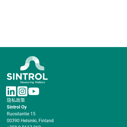
L
I
Y
i
n
o
隐私政策
n
s
u
Sintrol Oy
k
t
T
Ruosilantie 15
e
a
u
00390 Helsinki, Finland
d
g
b