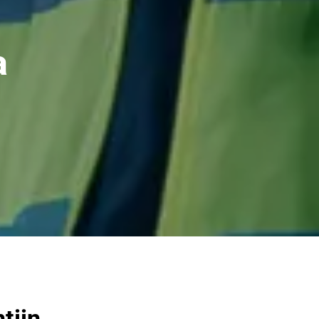
a
tiin