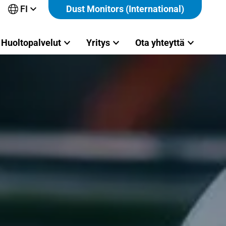
FI
Dust Monitors (International)
Avaa
alavalikko
Huoltopalvelut
Yritys
Ota yhteyttä