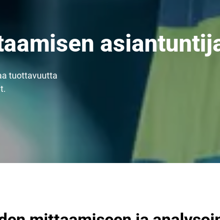
taamisen asiantuntij
a tuottavuutta
t.
uden mittaamiseen ja analysoin