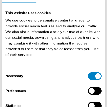
This website uses cookies
We use cookies to personalise content and ads, to
provide social media features and to analyse our traffic.
We also share information about your use of our site with
our social media, advertising and analytics partners who
may combine it with other information that you’ve
provided to them or that they’ve collected from your use
of their services.
特点
适用于尺寸高达7000mm的管道
Consent
铝制外壳，卓越表面处理品质
Necessary
Selection
低维护技术
单侧安装设计
Preferences
自动标定功能
极宽的线性测量范围
检测限低至0.01 mg/m3
Statistics