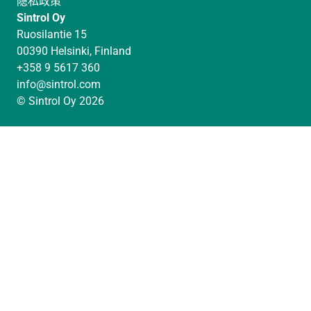
隐私政策
n
s
u
Sintrol Oy
k
t
T
Ruosilantie 15
e
a
u
00390 Helsinki, Finland
d
g
b
+358 9 5617 360
I
r
e
info@sintrol.com
n
a
© Sintrol Oy 2026
m