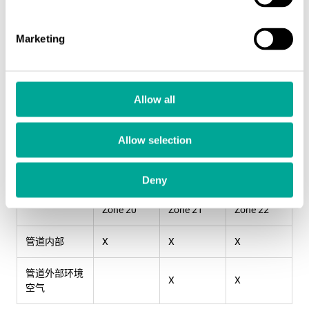
多点校准支持
本地四位数显示屏
Marketing
四键操作与参数设置
三色状态指示灯：绿/橙/红
多路输出与连接接口:
4-20 mA输出
Allow all
双路独立的SPDT继电器
RS-485 Modbus RTU
Allow selection
USB
S303 Ex 符合 IECEx、ATEX 及危险场所认证，适用于：
Deny
Zone 20
Zone 21
Zone 22
管道内部
X
X
X
管道外部环境
X
X
空气