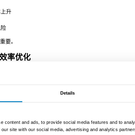
本上升
风险
重要。
效率优化
现：
Details
录与审计
e content and ads, to provide social media features and to analy
 our site with our social media, advertising and analytics partn
转向主动管理。