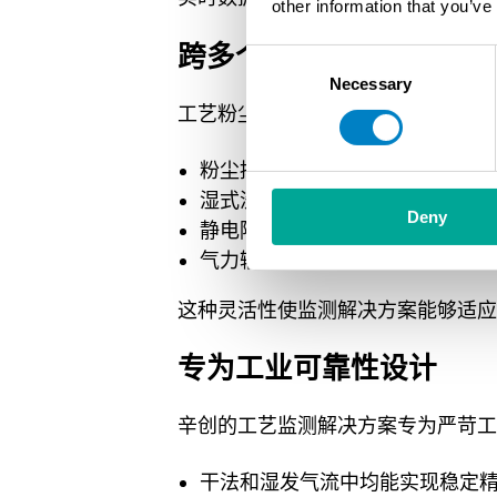
other information that you’ve
跨多个工业应用监测
Consent
Necessary
Selection
工艺粉尘监测可应用于工业生产的多
粉尘控制设备下游，用于验证收
湿式洗涤器后端或冷凝工艺条件
Deny
静电除尘器（ESP）下游，用于
气力输送管线中，用于早期检测
这种灵活性使监测解决方案能够适应
专为工业可靠性设计
辛创的工艺监测解决方案专为严苛工
干法和湿发气流中均能实现稳定