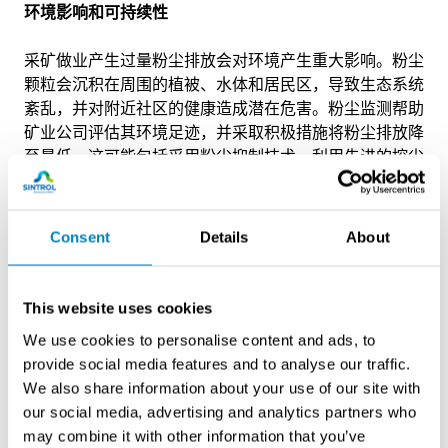
环境影响和可持续性
采矿做业产生过量粉尘排放会对环境产生重大影响。粉尘
颗粒会沉积在周围的植被、水体和居民区，导致生态系统
紊乱，并对附近社区的健康造成潜在危害。粉尘监测帮助
矿业公司评估其环境足迹，并采取积极措施将粉尘排放降
至最低。这可能包括采用粉尘抑制技术，利用先进的控尘
技术，并采用最佳方法管理粉尘，因而降低对环境的总体
影响、提倡可持续性的采矿做业。
Consent
Details
About
运营优化
有效的粉尘监测提供了有价值的数据，有助于矿业公司识
This website uses cookies
别粉尘产生的模式和趋势。这些数据可用于优化操作过
We use cookies to personalise content and ads, to
程，并减少源头上的粉尘产生。提高运营效率不仅提高工
provide social media features and to analyse our traffic.
人的安全性和环境的可持续性， 而且有助于节约成本和
We also share information about your use of our site with
提高生产力。
our social media, advertising and analytics partners who
may combine it with other information that you’ve
社区参与和社会责任