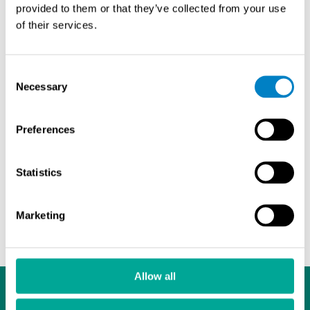
provided to them or that they’ve collected from your use
of their services.
矿业公司有责任与当地社区接触，解决他们对粉尘排放的
担忧。通过投资于粉尘监测和控制措施，矿业公司表明了
他们的承诺，保护附近居民健康和平安。这种积极主动的
Consent
方法促进了与社区的积极关系，加强社会许可经营，并减
Necessary
Selection
少了潜在的冲突。
Preferences
.粉尘监测是可靠采矿实践中的一个重要组成部分。它使
矿业公司能够保护工人的健康和安全，遵守法规，最大限
度地降低对环境的影响，优化运营，并有效地与社区接
Statistics
触。粉尘监测放在首位，采矿业能够表明其对可持续和可
靠采矿实践的承诺，有助于工人、附近社区和环境的整体
健康和安全。
Marketing
Allow all