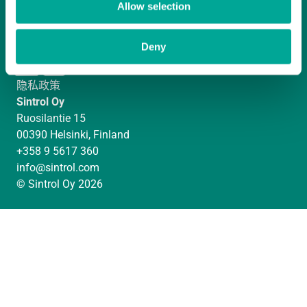
Allow selection
Deny
L
I
Y
i
n
o
隐私政策
n
s
u
Sintrol Oy
k
t
T
Ruosilantie 15
e
a
u
00390 Helsinki, Finland
d
g
b
+358 9 5617 360
I
r
e
info@sintrol.com
n
a
© Sintrol Oy 2026
m