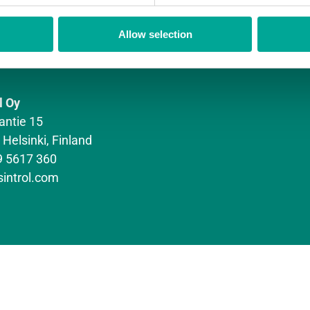
Allow selection
l Oy
antie 15
Helsinki, Finland
9 5617 360
sintrol.com