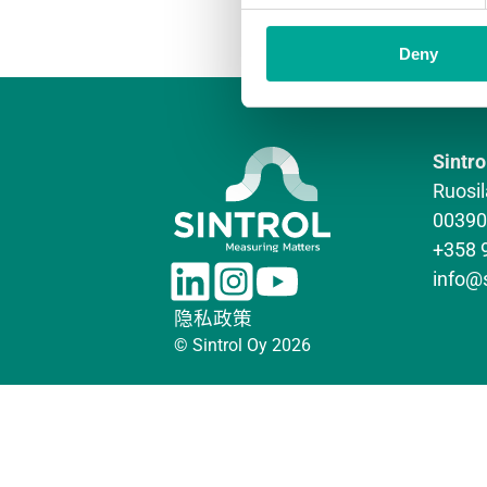
Deny
Sintro
Ruosil
00390 
+358 
L
I
Y
info@
i
n
o
隐私政策
n
s
u
© Sintrol Oy 2026
k
t
T
e
a
u
d
g
b
I
r
e
n
a