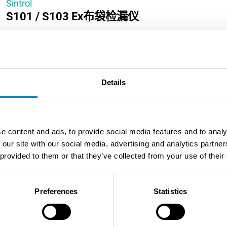
Sintrol
S101 / S103 Ex布袋检漏仪
可靠的S100粉尘监测仪，专为破袋检测设计。具备实时监测
22认证，可轻松安装于直径达800毫米的管道系统。
Details
阅读更多
e content and ads, to provide social media features and to analy
 our site with our social media, advertising and analytics partn
 provided to them or that they’ve collected from your use of their
Preferences
Statistics