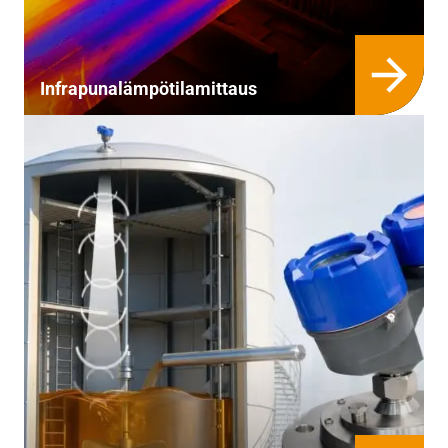
Infra­puna­lämpö­tila­mittaus