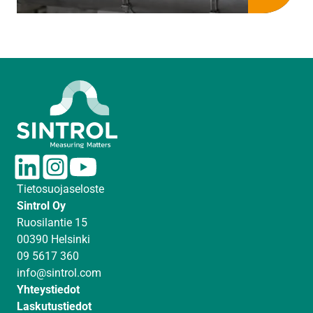
L
I
Y
i
n
o
Tietosuojaseloste
n
s
u
Sintrol Oy
k
t
T
Ruosilantie 15
e
a
u
00390 Helsinki
d
g
b
09 5617 360
I
r
e
info@sintrol.com
n
a
Yhteystiedot
m
Laskutustiedot