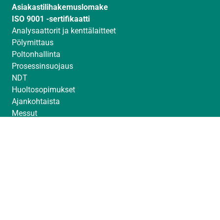
Asiakastilihakemuslomake
ISO 9001 -sertifikaatti
Analysaattorit ja kenttälaitteet
Pölymittaus
Poltonhallinta
Prosessinsuojaus
NDT
Huoltosopimukset
Ajankohtaista
Messut
Toimittajat
Avoimet työpaikat
© Sintrol 2026