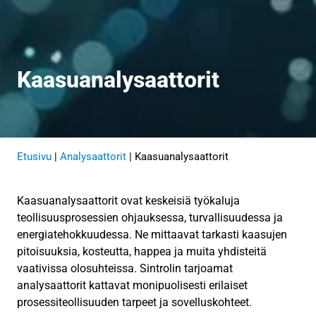
Kaasuanalysaattorit
Etusivu
|
Analysaattorit
|
Kaasuanalysaattorit
Kaasuanalysaattorit ovat keskeisiä työkaluja
teollisuusprosessien ohjauksessa, turvallisuudessa ja
energiatehokkuudessa. Ne mittaavat tarkasti kaasujen
pitoisuuksia, kosteutta, happea ja muita yhdisteitä
vaativissa olosuhteissa. Sintrolin tarjoamat
analysaattorit kattavat monipuolisesti erilaiset
prosessiteollisuuden tarpeet ja sovelluskohteet.