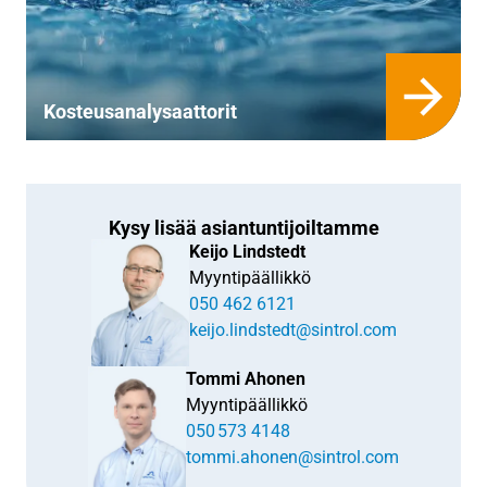
Kosteusanalysaattorit
Kysy lisää asiantuntijoiltamme
Keijo Lindstedt
Myyntipäällikkö
050 462 6121
keijo.lindstedt@sintrol.com
Tommi Ahonen
Myyntipäällikkö
050 573 4148
tommi.ahonen@sintrol.com