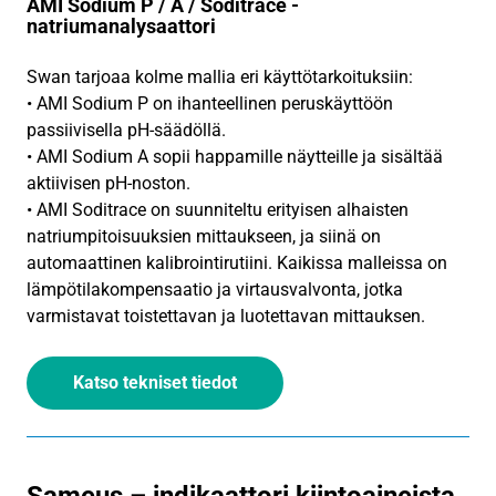
AMI Sodium P / A / Soditrace -
natriumanalysaattori
Swan tarjoaa kolme mallia eri käyttötarkoituksiin:
• AMI Sodium P on ihanteellinen peruskäyttöön
passiivisella pH-säädöllä.
• AMI Sodium A sopii happamille näytteille ja sisältää
aktiivisen pH-noston.
• AMI Soditrace on suunniteltu erityisen alhaisten
natriumpitoisuuksien mittaukseen, ja siinä on
automaattinen kalibrointirutiini. Kaikissa malleissa on
lämpötilakompensaatio ja virtausvalvonta, jotka
varmistavat toistettavan ja luotettavan mittauksen.
Katso tekniset tiedot
Sameus – indikaattori kiintoaineista