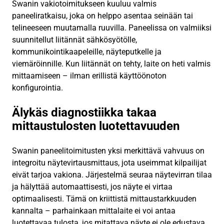
Swanin vakiotoimitukseen kuuluu valmis
paneeliratkaisu, joka on helppo asentaa seinään tai
telineeseen muutamalla ruuvilla. Paneelissa on valmiiksi
suunnitellut liitännät sähkösyötölle,
kommunikointikaapeleille, näyteputkelle ja
viemäröinnille. Kun liitännät on tehty, laite on heti valmis
mittaamiseen – ilman erillistä käyttöönoton
konfigurointia.
Älykäs diagnostiikka takaa
mittaustulosten luotettavuuden
Swanin paneelitoimitusten yksi merkittävä vahvuus on
integroitu näytevirtausmittaus, jota useimmat kilpailijat
eivät tarjoa vakiona. Järjestelmä seuraa näytevirran tilaa
ja hälyttää automaattisesti, jos näyte ei virtaa
optimaalisesti. Tämä on kriittistä mittaustarkkuuden
kannalta – parhainkaan mittalaite ei voi antaa
luotettavaa tulosta, jos mitattava näyte ei ole edustava.