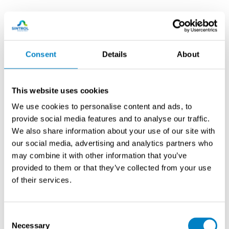
Swanin johtokykyanalysaattorivalikoima kattaa
ratkaisut yksinkertaisista mittauksista aina vaativiin
sovelluksiin, kuten 2- ja 3-vaiheisiin AMI-II DCACE -
Consent
Details
About
analysaattoreihin.
This website uses cookies
We use cookies to personalise content and ads, to
provide social media features and to analyse our traffic.
We also share information about your use of our site with
our social media, advertising and analytics partners who
may combine it with other information that you’ve
provided to them or that they’ve collected from your use
of their services.
Consent
Swan Analytical Instruments
Necessary
Selection