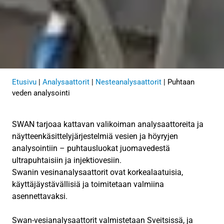
Etusivu
|
Analysaattorit
|
Nesteanalysaattorit
|
Puhtaan
veden analysointi
SWAN tarjoaa kattavan valikoiman analysaattoreita ja
näytteenkäsittelyjärjestelmiä vesien ja höyryjen
analysointiin – puhtausluokat juomavedestä
ultrapuhtaisiin ja injektiovesiin.
Swanin vesinanalysaattorit ovat korkealaatuisia,
käyttäjäystävällisiä ja toimitetaan valmiina
asennettavaksi.
Swan-vesianalysaattorit valmistetaan Sveitsissä, ja