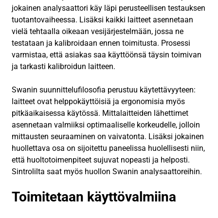
jokainen analysaattori käy läpi perusteellisen testauksen
tuotantovaiheessa. Lisäksi kaikki laitteet asennetaan
vielä tehtaalla oikeaan vesijärjestelmään, jossa ne
testataan ja kalibroidaan ennen toimitusta. Prosessi
varmistaa, että asiakas saa käyttöönsä täysin toimivan
ja tarkasti kalibroidun laitteen.
Swanin suunnittelufilosofia perustuu käytettävyyteen:
laitteet ovat helppokäyttöisiä ja ergonomisia myös
pitkäaikaisessa käytössä. Mittalaitteiden lähettimet
asennetaan valmiiksi optimaaliselle korkeudelle, jolloin
mittausten seuraaminen on vaivatonta. Lisäksi jokainen
huollettava osa on sijoitettu paneelissa huolellisesti niin,
että huoltotoimenpiteet sujuvat nopeasti ja helposti.
Sintrolilta saat myös huollon Swanin analysaattoreihin.
Toimitetaan käyttövalmiina