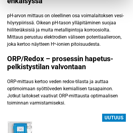
ehkäisyssä
pH-arvon mittaus on oleellinen osa voimalaitoksen vesi-
höyrypiirissä. Oikean pH-tason ylläpitäminen suojaa
hiiliteräksisiä ja muita metallipintoja korroosiolta.
Mittaus perustuu elektrodien väliseen potentiaalieroon,
joka kertoo näytteen H⁺-ionien pitoisuudesta.
ORP/Redox – prosessin hapetus-
pelkistystilan valvontaan
ORP-mittaus kertoo veden redox-tilasta ja auttaa
optimoimaan syöttöveden kemiallisen tasapainon.
Jotkut laitokset vaativat ORP-mittausta optimaalisen
toiminnan varmistamiseksi.
UUTUUS