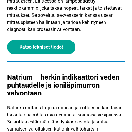
mittaukseen. Laitteessa on lämpösäädetty
reaktiokammio, joka takaa nopeat, tarkat ja toistettavat
mittaukset. Se soveltuu sekvensserin kanssa usean
mittauspisteen hallintaan ja tarjoaa kehittyneen
diagnostiikan prosessinvalvontaan.
Katso tekniset tiedot
Natrium – herkin indikaattori veden
puhtaudelle ja ioniläpimurron
valvontaan
Natrium-mittaus tarjoaa nopean ja erittäin herkän tavan
havaita epäpuhtauksia demineralisoidussa vesipiirissä.
Se auttaa estämään jännityskorroosiota ja antaa
varhaisen varoituksen kationinvaihtohartsin