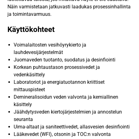
Näin varmistetaan jatkuvasti laadukas prosessinhallinta
ja toimintavarmuus.
Käyttökohteet
Voimalaitosten vesihöyrykierto ja
lauhdevesijärjestelmät
Juomaveden tuotanto, suodatus ja desinfiointi
Korkean puhtaustason prosessivedet ja
vedenkäsittely
Laboratoriot ja energiatuotannon kriittiset
mittauspisteet
Demineralisoidun veden valvonta ja kemiallinen
käsittely
Jäähdytysveden kiertojärjestelmien ja annostelun
seuranta
Uima-altaat ja saniteettivedet, allasvesien desinfiointi
Lääkevedet (WFI), otsonin ja TOC:n valvonta