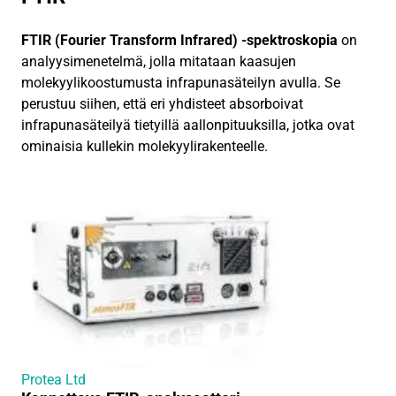
FTIR (Fourier Transform Infrared) -spektroskopia
on
analyysimenetelmä, jolla mitataan kaasujen
molekyylikoostumusta infrapunasäteilyn avulla. Se
perustuu siihen, että eri yhdisteet absorboivat
infrapunasäteilyä tietyillä aallonpituuksilla, jotka ovat
ominaisia kullekin molekyylirakenteelle.
Protea Ltd