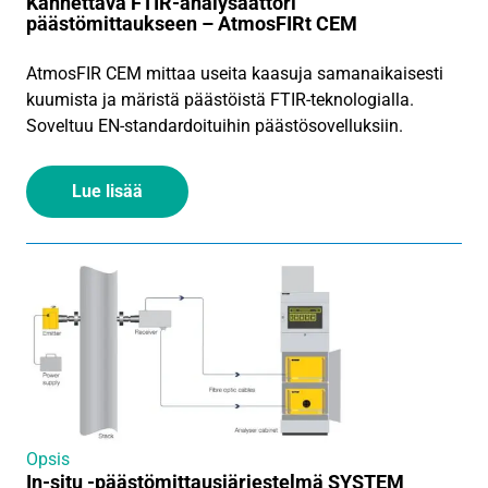
Kannettava FTIR-analysaattori
päästömittaukseen – AtmosFIRt CEM
AtmosFIR CEM mittaa useita kaasuja samanaikaisesti
kuumista ja märistä päästöistä FTIR-teknologialla.
Soveltuu EN-standardoituihin päästösovelluksiin.
Lue lisää
Opsis
In-situ -päästömittausjärjestelmä SYSTEM