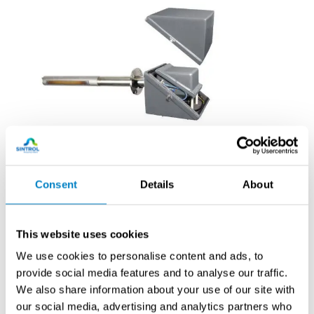
Protea Ltd
In-situ-analysaattori päästömittaukseen P2000
P2000 mittaa jopa 6 kaasukomponenttia suoraan
Consent
Details
About
savukaasuvirrasta ilman suodatusta. Soveltuu vaativiin
päästösovelluksiin ja täyttää viranomaisvaatimukset.
This website uses cookies
Lue lisää
We use cookies to personalise content and ads, to
provide social media features and to analyse our traffic.
We also share information about your use of our site with
our social media, advertising and analytics partners who