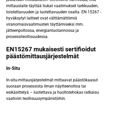
mittauslaite täyttää tiukat vaatimukset tarkkuuden,
toistettavuuden ja luotettavuuden osalta. EN 15267 -
hyväksytyt laitteet ovat välttämättömiä
viranomaisvaatimusten täyttämiseksi mm.
jätteenpoltossa, energiantuotannossa ja
prosessiteollisuudessa.
EN15267 mukaisesti sertifioidut
päästömittausjärjestelmät
In-Situ
In-situ-mittausjärjestelmät mittaavat päästökaasut
suoraan prosessista ilman näytteenottoa tai
esikäsittelyä – luotettava ja huoltotehokas ratkaisu
vaativiin teollisuusympäristöihin.