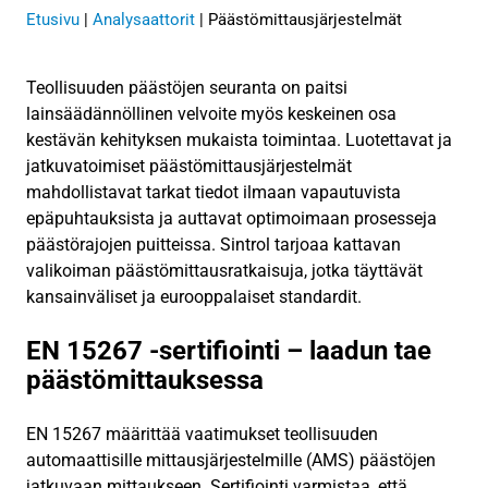
Etusivu
|
Analysaattorit
|
Päästömittausjärjestelmät
Teollisuuden päästöjen seuranta on paitsi
lainsäädännöllinen velvoite myös keskeinen osa
kestävän kehityksen mukaista toimintaa. Luotettavat ja
jatkuvatoimiset päästömittausjärjestelmät
mahdollistavat tarkat tiedot ilmaan vapautuvista
epäpuhtauksista ja auttavat optimoimaan prosesseja
päästörajojen puitteissa. Sintrol tarjoaa kattavan
valikoiman päästömittausratkaisuja, jotka täyttävät
kansainväliset ja eurooppalaiset standardit.
EN 15267 -sertifiointi – laadun tae
päästömittauksessa
EN 15267 määrittää vaatimukset teollisuuden
automaattisille mittausjärjestelmille (AMS) päästöjen
jatkuvaan mittaukseen. Sertifiointi varmistaa, että