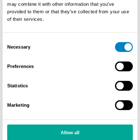
may combine it with other information that you’ve
provided to them or that they’ve collected from your use
of their services.
Protea Ltd
In-situ-analysaattori päästömittaukseen P5000
Consent
Necessary
Selection
Protea 5000 on täysspektrinen ultraviolettialueen in-situ-
kaasuanalysaattori. Se soveltuu erityisesti erittäin
Preferences
vaativien tai hyvin matalien kaasupitoisuuksien
mittaamiseen. UV-menetelmällä voidaan mitata
esimerkiksi klooria (Cl₂), rikkivetyä (H₂S) ja
Statistics
kokonaispelkistyneitä rikkiyhdisteitä (TRS).
Marketing
Lue lisää
Allow all