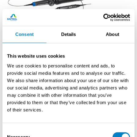
Consent
Details
About
Evident
IPLEX TX II -videoendoskooppi
Erittäin ohut IPLEX™ TX II -videoendoskooppi on
This website uses cookies
saatavana 2,2 mm halkaisijan taipuisalla katseluosalla
We use cookies to personalise content and ads, to
tai 1,8 mm jäykällä katseluosalla.
provide social media features and to analyse our traffic.
We also share information about your use of our site with
our social media, advertising and analytics partners who
Lue lisää
may combine it with other information that you’ve
provided to them or that they’ve collected from your use
of their services.
Consent
Necessary