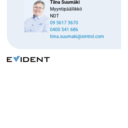
Tiina Suumäki
Myyntipäällikkö
NDT
09 5617 3670
0400 541 686
tiina.suumaki@sintrol.com