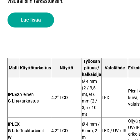
visuaalisiin tarkastuksiin.
Lue lisää
Työosan
Malli
Käyttötarkoitus
Näyttö
pituus /
Valolähde
Eriko
halkaisija
Ø 4 mm
(2 / 3,5
Pieni 
IPLEX
Yleinen
m), Ø 6
4,2” LCD
LED
kuva,
G Lite
tarkastus
mm (2 /
valai
3,5 / 10
m)
Öljyä 
IPLEX
Ø 4 mm /
UV/IR
G Lite
Tuuliturbiinit
4,2” LCD
6 mm, 2
LED / UV / IR
erikoi
W
m