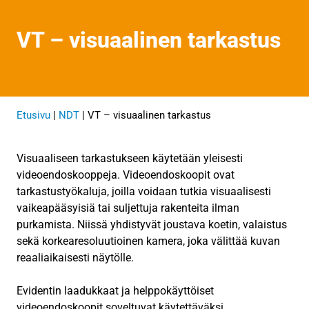
VT – visuaalinen tarkastus
Etusivu
|
NDT
|
VT – visuaalinen tarkastus
Visuaaliseen tarkastukseen käytetään yleisesti
videoendoskooppeja. Videoendoskoopit ovat
tarkastustyökaluja, joilla voidaan tutkia visuaalisesti
vaikeapääsyisiä tai suljettuja rakenteita ilman
purkamista. Niissä yhdistyvät joustava koetin, valaistus
sekä korkearesoluutioinen kamera, joka välittää kuvan
reaaliaikaisesti näytölle.
Evidentin laadukkaat ja helppokäyttöiset
videoendoskoopit soveltuvat käytettäväksi