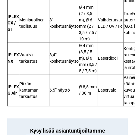
tuulitu
Ø 4 mm
(2 / 3,5
TrueFe
IPLEX
Monipuolinen
8”
m), Ø 6
Vaihdettavat:
autom
GX /
teollisuus
kosketusnäyttö
mm (2 /
LED / UV / IR
(GX), 
GT
3,5 / 7,5 /
kohin
10 m)
Ø 4 mm
Konfi
(3,5 / 5
IPLEX
Vaativin
8,4”
raken
m), Ø 6
Laserdiodi
NX
tarkastus
kosketusnäyttö
kestä
mm (3,5 /
ja irr
5 / 7,5 m)
Paine
Pitkän
käänt
IPLEX
Ø 8,5 mm
kantaman
6,5” näyttö
Laservalo
kuvau
G Air
/ 30 m
tarkastus
virtua
tasap
Kysy lisää asiantuntijoiltamme