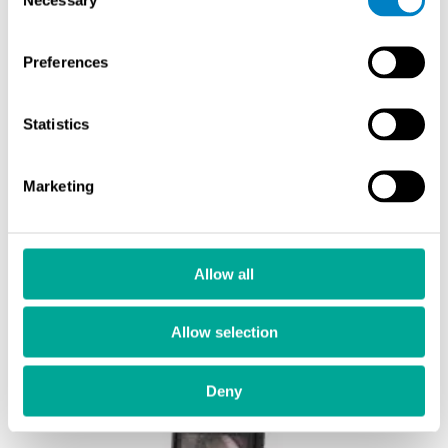
Selection
Preferences
Statistics
Evident
IPLEX G Lite -videoendoskooppi
Marketing
IPLEX G Lite -videoendoskooppi – kevyt ja kestävä
ratkaisu moottoreiden, putkistojen ja muiden kohteiden
visuaaliseen tarkastukseen.
Allow all
Lue lisää
Allow selection
Deny