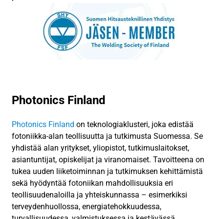
Photonics Finland
Photonics Finland
on teknologia­klusteri, joka edistää
fotoniikka-alan teollisuutta ja tutkimusta Suomessa. Se
yhdistää alan yritykset, yliopistot, tutkimuslaitokset,
asiantuntijat, opiskelijat ja viranomaiset. Tavoitteena on
tukea uuden liiketoiminnan ja tutkimuksen kehittämistä
sekä hyödyntää fotoniikan mahdollisuuksia eri
teollisuudenaloilla ja yhteiskunnassa – esimerkiksi
terveydenhuollossa, energiatehokkuudessa,
turvallisuudessa, valmistuksessa ja kestävässä