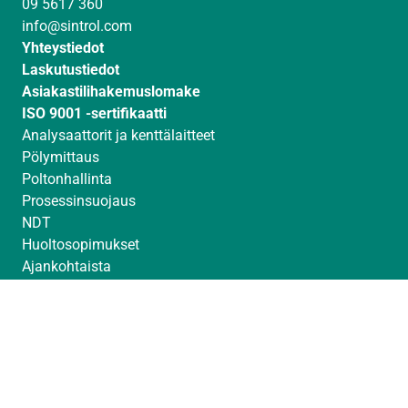
09 5617 360
I
r
e
info@sintrol.com
n
a
Yhteystiedot
m
Laskutustiedot
Asiakastilihakemuslomake
ISO 9001 -sertifikaatti
Analysaattorit ja kenttälaitteet
Pölymittaus
Poltonhallinta
Prosessinsuojaus
NDT
Huoltosopimukset
Ajankohtaista
Messut
Toimittajat
Avoimet työpaikat
© Sintrol 2026