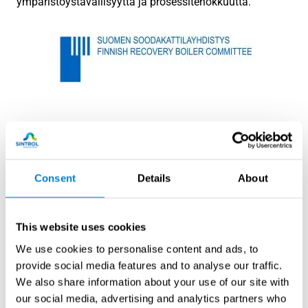
ympäristöystävällisyyttä ja prosessitehokkuutta.
Ilmansuojeluyhdistys ry
Consent
Details
About
Ilmansuojeluyhdistys
edistää ilman- ja ilmastonsuojelua
toimimalla alan asiantuntijoiden, yhteisöjen, yritysten ja
This website uses cookies
ilmansuojelusta kiinnostuneiden henkilöiden yhteisenä
We use cookies to personalise content and ads, to
foorumina. Ilmansuojeluyhdistyksen toiminnassa
provide social media features and to analyse our traffic.
keskeisessä osassa ovat tiedon välittäminen sekä
We also share information about your use of our site with
jäsenistön ammattitaidon kehittäminen.
our social media, advertising and analytics partners who