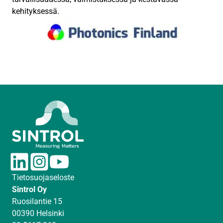
kehityksessä.
L
I
Y
i
n
o
Tietosuojaseloste
n
s
u
Sintrol Oy
k
t
T
Ruosilantie 15
e
a
u
00390 Helsinki
d
g
b