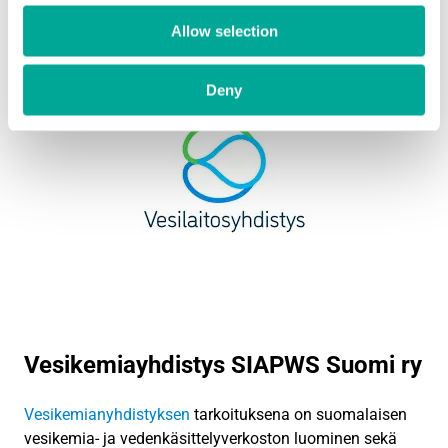
ympäristövastuullisesti ja kestävän kehityksen
Allow selection
periaatteita noudattaen.
Deny
Vesikemiayhdistys SIAPWS Suomi ry
Vesikemianyhdistyksen
tarkoituksena on suomalaisen
vesikemia- ja vedenkäsittelyverkoston luominen sekä