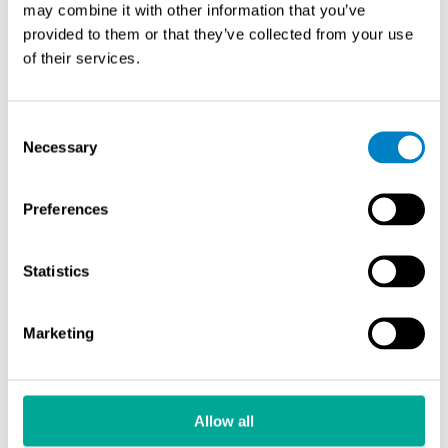
may combine it with other information that you’ve
provided to them or that they’ve collected from your use
of their services.
Consent
Necessary
Selection
Vesilaitosyhdistys
Preferences
Vesilaitosyhdistys (VVY)
on suomalainen
Statistics
vesihuoltolaitosten toimialajärjestö, joka edistää
vesihuollon turvallisuutta, laatua ja toimintavarmuutta.
Yhdistys tarjoaa jäsenilleen ajantasaista
Marketing
asiantuntijatietoa, koulutusta, ohjeistuksia ja
edunvalvontaa sekä tukee alan kehitystä tutkimuksen ja
parhaiden käytäntöjen jakamisen kautta. VVY:n
tavoitteena on varmistaa, että suomalaiset
Allow all
vesihuoltopalvelut toimivat tehokkaasti,