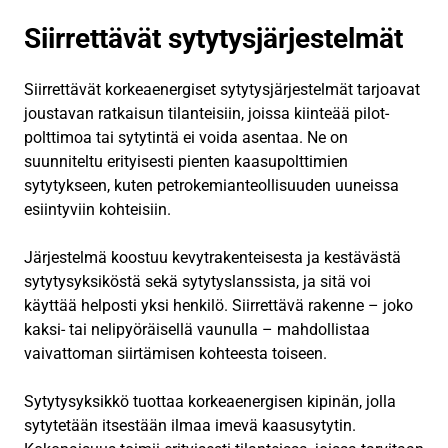
Siirrettävät sytytysjärjestelmät
Siirrettävät korkeaenergiset sytytysjärjestelmät tarjoavat
joustavan ratkaisun tilanteisiin, joissa kiinteää pilot-
polttimoa tai sytytintä ei voida asentaa. Ne on
suunniteltu erityisesti pienten kaasupolttimien
sytytykseen, kuten petrokemianteollisuuden uuneissa
esiintyviin kohteisiin.
Järjestelmä koostuu kevytrakenteisesta ja kestävästä
sytytysyksiköstä sekä sytytyslanssista, ja sitä voi
käyttää helposti yksi henkilö. Siirrettävä rakenne – joko
kaksi- tai nelipyöräisellä vaunulla – mahdollistaa
vaivattoman siirtämisen kohteesta toiseen.
Sytytysyksikkö tuottaa korkeaenergisen kipinän, jolla
sytytetään itsestään ilmaa imevä kaasusytytin.