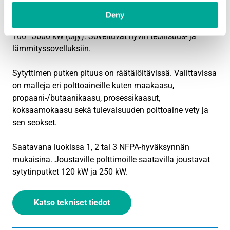
ionisaatioelektrodin ja korkean jännitteen sytyttimen.
Deny
Sytyttimien tehoalue on laaja: 2–6000 kW (kaasu) ja
100–3600 kW (öljy). Soveltuvat hyvin teollisuus- ja
lämmityssovelluksiin.
Sytyttimen putken pituus on räätälöitävissä. Valittavissa
on malleja eri polttoaineille kuten maakaasu,
propaani-/butaanikaasu, prosessikaasut,
koksaamokaasu sekä tulevaisuuden polttoaine vety ja
sen seokset.
Saatavana luokissa 1, 2 tai 3 NFPA-hyväksynnän
mukaisina. Joustaville polttimoille saatavilla joustavat
sytytinputket 120 kW ja 250 kW.
Katso tekniset tiedot