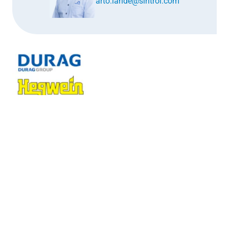
arto.lahde@sintrol.com