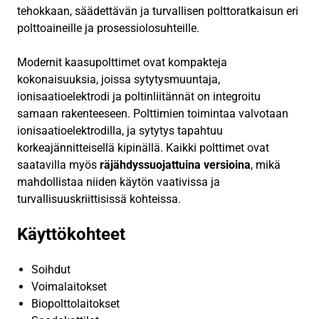
tehokkaan, säädettävän ja turvallisen polttoratkaisun eri
polttoaineille ja prosessiolosuhteille.
Modernit kaasupolttimet ovat kompakteja
kokonaisuuksia, joissa sytytysmuuntaja,
ionisaatioelektrodi ja poltinliitännät on integroitu
samaan rakenteeseen. Polttimien toimintaa valvotaan
ionisaatioelektrodilla, ja sytytys tapahtuu
korkeajännitteisellä kipinällä. Kaikki polttimet ovat
saatavilla myös
räjähdyssuojattuina versioina
, mikä
mahdollistaa niiden käytön vaativissa ja
turvallisuuskriittisissä kohteissa.
Käyttökohteet
Soihdut
Voimalaitokset
Biopolttolaitokset