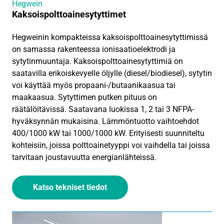
Hegwein
Kaksoispolttoainesytyttimet
Hegweinin kompakteissa kaksoispolttoainesytyttimissä
on samassa rakenteessa ionisaatioelektrodi ja
sytytinmuuntaja. Kaksoispolttoainesytyttimiä on
saatavilla erikoiskevyelle öljylle (diesel/biodiesel), sytytin
voi käyttää myös propaani-/butaanikaasua tai
maakaasua. Sytyttimen putken pituus on
räätälöitävissä. Saatavana luokissa 1, 2 tai 3 NFPA-
hyväksynnän mukaisina. Lämmöntuotto vaihtoehdot
400/1000 kW tai 1000/1000 kW. Erityisesti suunniteltu
kohteisiin, joissa polttoainetyyppi voi vaihdella tai joissa
tarvitaan joustavuutta energianlähteissä.
Katso tekniset tiedot