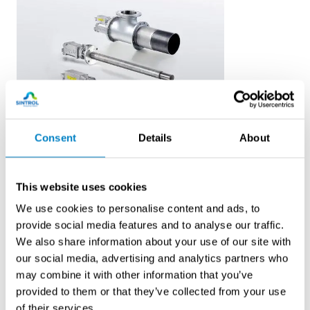
Hegwein
Consent
Details
About
Kaasupolttimet
Polttimet voidaan räätälöidä laajalla tehoalueella 15–
This website uses cookies
4500 kW, jolloin ne soveltuvat sekä pieniin että suuriin
We use cookies to personalise content and ads, to
prosessivaatimuksiin. Hegwein-kaasupolttimet
provide social media features and to analyse our traffic.
tunnetaan laajasta säädettävyysalueestaan sekä
We also share information about your use of our site with
monipuolisista polttoainevaihtoehdoistaan maakaasu,
our social media, advertising and analytics partners who
propaani-/butaanikaasu, prosessikaasut,
may combine it with other information that you’ve
koksaamokaasu sekä tulevaisuuden polttoaine vety ja
provided to them or that they’ve collected from your use
sen seokset.
of their services.