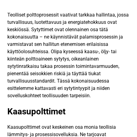
Teolliset polttoprosessit vaativat tarkkaa hallintaa, jossa
turvallisuus, luotettavuus ja energiatehokkuus ovat
keskiössä. Sytyttimet ovat olennainen osa tätä
kokonaisuutta – ne käynnistävät palamisprosessin ja
varmistavat sen hallitun etenemisen erilaisissa
käyttöolosuhteissa. Olipa kyseessä kaasu-, öljy- tai
kiinteän polttoaineen sytytys, oikeanlainen
sytytinratkaisu takaa prosessin toimintavarmuuden,
pienentää seisokkien riskiä ja täyttää tiukat
turvallisuusstandardit. Tässä kokonaisuudessa
esittelemme kattavasti eri sytytintyypit ja niiden
sovelluskohteet teollisuuden tarpeisiin.
Kaasupolttimet
Kaasupolttimet ovat keskeinen osa monia teollisia
lämmitys- ja prosessisovelluksia. Ne tarjoavat