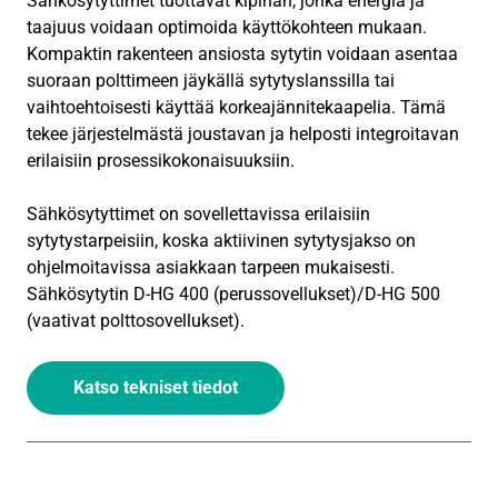
Sähkösytyttimet tuottavat kipinän, jonka energia ja
taajuus voidaan optimoida käyttökohteen mukaan.
Kompaktin rakenteen ansiosta sytytin voidaan asentaa
suoraan polttimeen jäykällä sytytyslanssilla tai
vaihtoehtoisesti käyttää korkeajännitekaapelia. Tämä
tekee järjestelmästä joustavan ja helposti integroitavan
erilaisiin prosessikokonaisuuksiin.
Sähkösytyttimet on sovellettavissa erilaisiin
sytytystarpeisiin, koska aktiivinen sytytysjakso on
ohjelmoitavissa asiakkaan tarpeen mukaisesti.
Sähkösytytin D-HG 400 (perussovellukset)/D-HG 500
(vaativat polttosovellukset).
Katso tekniset tiedot