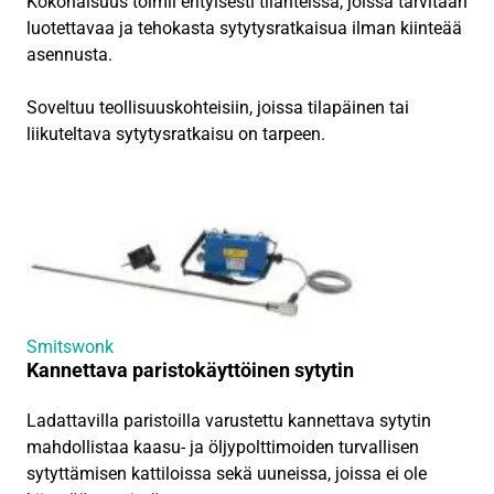
Kokonaisuus toimii erityisesti tilanteissa, joissa tarvitaan
luotettavaa ja tehokasta sytytysratkaisua ilman kiinteää
asennusta.
Soveltuu teollisuuskohteisiin, joissa tilapäinen tai
liikuteltava sytytysratkaisu on tarpeen.
Smitswonk
Kannettava paristokäyttöinen sytytin
Ladattavilla paristoilla varustettu kannettava sytytin
mahdollistaa kaasu- ja öljypolttimoiden turvallisen
sytyttämisen kattiloissa sekä uuneissa, joissa ei ole