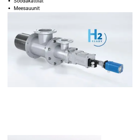
Soodakattilat
Meesauunit