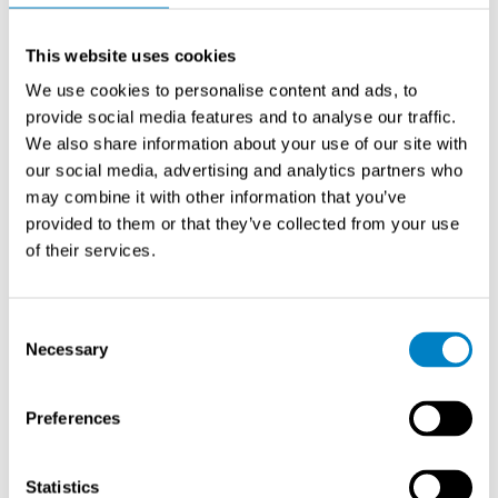
Lämpöä ja kipinöitä sisältävät prosessit:
puuntyöstö,
kierrätys, moottoritestit
This website uses cookies
We use cookies to personalise content and ads, to
provide social media features and to analyse our traffic.
We also share information about your use of our site with
our social media, advertising and analytics partners who
may combine it with other information that you’ve
provided to them or that they’ve collected from your use
of their services.
Consent
Necessary
Selection
Minimax
Kipinänilmaisimet UniVario YMX5000
Preferences
Modulaarinen ilmaisujärjestelmä, jossa erilliset
Statistics
anturiyksiköt ja kolmiporttinen ohjausyksikkö. Soveltuu