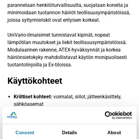
parannetaan henkilöturvallisuutta, suojataan koneita ja
minimoidaan tuotannon häiriöt teollisuusympäristöissä,
joissa syttymisriskit ovat erityisen korkeat.
UniVario-ilmaisimet tunnistavat kipinät, nopeat
lämpötilan muutokset ja liekit teollisuusympäristöissä.
Modulaarinen rakenne, ATEX-hyväksynnät ja korkea
häiriönsietokyky mahdollistavat käytön monipuolisesti
tuotantolinjoilla ja Ex-tiloissa.
Käyttökohteet
Kriittiset kohteet:
voimalat, siilot, jätteenkäsittely,
sähköasemat
Pölyiset ja kuumat prosessialueet:
kuivurit,
suodattimet, puhaltimet
Räjähdysvaaralliset tilat:
kemianteollisuus,
Consent
Details
About
maalaamot, polttoainevarastot