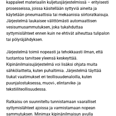
kappaleet materiaalin kuljetusjärjestelmissä – erityisesti
prosesseissa, joissa käsitellään syttyviä aineita ja
käytetään pneumaattisia tai mekaanisia siirtoratkaisuja.
Järjestelmä laukaisee välittömästi automaattisen
vesisumusammutuksen, joka tukahduttaa
syttymislähteet ennen kuin ne ehtivät aiheuttaa tulipalon
tai pölyräjähdyksen.
Järjestelmä toimii nopeasti ja tehokkaasti ilman, että
tuotantoa tarvitsee yleensä keskeyttää.
Kipinänilmaisujärjestelmä voi lisäksi ohjata muita
sähkölaitteita, kuten puhaltimia. Järjestelmä täyttää
tiukat vaatimukset eri teollisuudenaloilla, kuten
puunjalostuksessa, muovi-, elintarvike- ja
tekstiiliteollisuudessa.
Ratkaisu on suunniteltu tunnistamaan vaaralliset
syttymislähteet ajoissa ja varmistamaan nopean
sammutuksen. Minimax kipinänilmaisun avulla