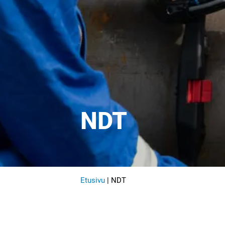
NDT
Etusivu
|
NDT