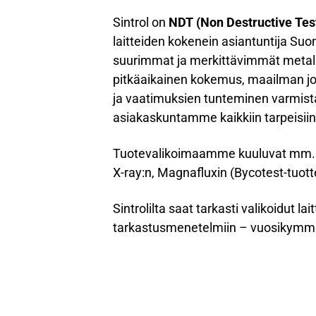
Sintrol on
NDT (Non Destructive Tes
laitteiden kokenein asiantuntija
suurimmat ja merkittävimmät metallia
pitkäaikainen kokemus, maailman joh
ja vaatimuksien tunteminen varmis
asiakaskuntamme kaikkiin tarpeisiin 
Tuotevalikoimaamme kuuluvat mm. E
X-ray:n, Magnafluxin (Bycotest-tuott
Sintrolilta saat tarkasti valikoidut la
tarkastusmenetelmiin – vuosikymm