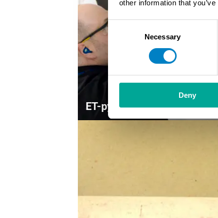
other information that you’ve
Consent
Necessary
Selection
Deny
ET-pyörrevirtatarkastus