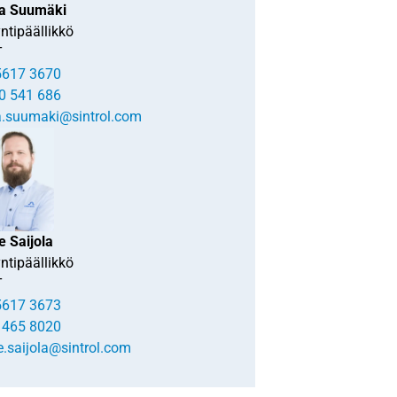
na Suumäki
ntipäällikkö
T
5617 3670
0 541 686
na.suumaki@sintrol.com
e Saijola
ntipäällikkö
T
5617 3673
 465 8020
e.saijola@sintrol.com