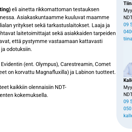
Tii
ting)
eli ainetta rikkomattoman testauksen
Myy
 Suomessa. Asiakaskuntaamme kuuluvat maamme
ND
09 
lan yritykset sekä tarkastuslaitokset. Laaja ja
040
tavat laitetoimittajat sekä asiakkaiden tarpeiden
tii
tavat, että pystymme vastaamaan kattavasti
ja odotuksiin.
videntin (ent. Olympus), Carestreamin, Comet
eet on korvattu Magnafluxilla) ja Labinon tuotteet.
Kall
itteet kaikkiin olennaisiin NDT-
Myy
ND
enten kokemuksella.
09 
050
kall