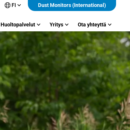
FI
Dust Monitors (International)
Avaa
alavalikko
Huoltopalvelut
Yritys
Ota yhteyttä