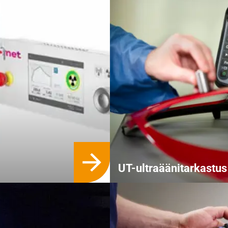
UT-ultraäänitarkastus