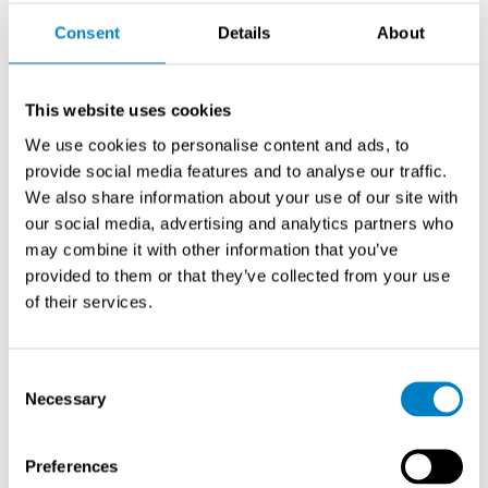
pää, kun mittapään rako täyttyy väliaineella signaali
Consent
Details
About
pääsee läpi ja kytkin lähettää viestin olevansa
mitattavassa aineessa.
This website uses cookies
We use cookies to personalise content and ads, to
provide social media features and to analyse our traffic.
We also share information about your use of our site with
our social media, advertising and analytics partners who
may combine it with other information that you’ve
provided to them or that they’ve collected from your use
of their services.
Consent
Necessary
Selection
Magnetrol
Echotel 910 -pintakytkin
Preferences