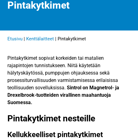
Pintakytkimet
Etusivu
|
Kenttälaitteet
|
Pintakytkimet
Pintakytkimet sopivat korkeiden tai matalien
rajapintojen tunnistukseen. Niitä käytetään
hälytyskäytössä, pumppujen ohjauksessa sekä
prosessiturvallisuuden varmistamisessa erilaisissa
teollisuuden sovelluksissa.
Sintrol on Magnetrol- ja
Drexelbrook-tuotteiden virallinen maahantuoja
Suomessa.
Pintakytkimet nesteille
Kellukkeelliset pintakytkimet