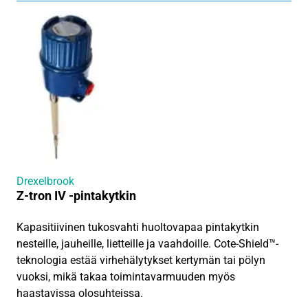
Drexelbrook
Z-tron IV -pintakytkin
Kapasitiivinen tukosvahti huoltovapaa pintakytkin
nesteille, jauheille, lietteille ja vaahdoille. Cote-Shield™-
teknologia estää virhehälytykset kertymän tai pölyn
vuoksi, mikä takaa toimintavarmuuden myös
haastavissa olosuhteissa.