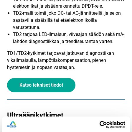
elektroniikat ja sisäänrakennettu DPDT-rele.
TD2-malli toimii joko DC- tai AC-jännitteellä, ja se on
saatavilla sisäisillä tai etäelektroniikoilla
varustettuna.
TD2 tarjoaa LED-ilmaisun, viiveajan säädön sekä mA-
lähdön diagnostiikkaa ja trendiseurantaa varten.
TD1/TD2-kytkimet tarjoavat jatkuvan diagnostiikan
vikailmaisulla, lämpötilakompensaation, pienen
hystereesin ja nopean vasteajan.
Katso tekniset tiedot
Ultraäänikytkimet
Ultraäänikytkimessä on värisevä pää ja vastaanottava