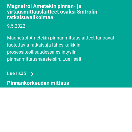
TUOTEUUTISET
Magnetrol Ametekin pinnan- ja
virtausmittauslaitteet osaksi Sintrolin
ratkaisuvalikoimaa
9.5.2022
Magnetrol Ametekin pinnanmittauslaitteet tarjoavat
luotettavia ratkaisuja lähes kaikkiin
prosessiteollisuudessa esiintyviin
pinnanmittaushaasteisiin. Lue lisää.
Lue lisää
Pinnankorkeuden mittaus
Pinnankorkeuden mittaus Pinnankorkeuden mittaus on
keskeinen osa teollisuuden prosessien valvontaa ja
automaatiota – erityisesti materiaalin varastoinnissa,
syötössä ja kuljetuksessa. Oikein…
Lue lisää