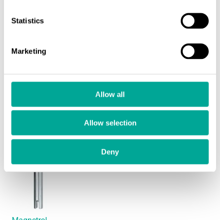
Tarjoaa jatkuvan varmennuksen vaikeissa
prosessiolosuhteissa, kuten kemikaalien käsittelyssä tai
Statistics
lämmönvaihtimissa. Ei liikkuvia osia – erinomainen
huoltovapauteen tähtääville prosesseille.
Marketing
Katso tekniset tiedot
Allow all
Allow selection
Deny