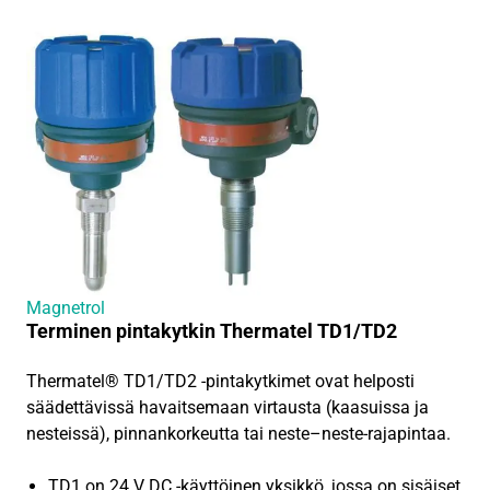
Magnetrol
Terminen pintakytkin Thermatel TD1/TD2
Thermatel® TD1/TD2 -pintakytkimet ovat helposti
säädettävissä havaitsemaan virtausta (kaasuissa ja
nesteissä), pinnankorkeutta tai neste–neste-rajapintaa.
TD1 on 24 V DC -käyttöinen yksikkö, jossa on sisäiset