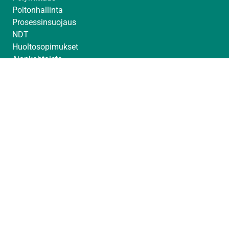
Poltonhallinta
Prosessinsuojaus
NDT
Huoltosopimukset
Ajankohtaista
Messut
Toimittajat
Avoimet työpaikat
© Sintrol 2026