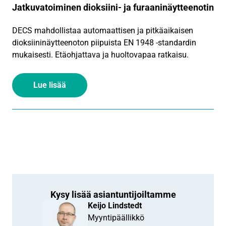
Jatkuvatoiminen dioksiini- ja furaaninäytteenotin
DECS mahdollistaa automaattisen ja pitkäaikaisen
dioksiininäytteenoton piipuista EN 1948 -standardin
mukaisesti. Etäohjattava ja huoltovapaa ratkaisu.
Lue lisää
Kysy lisää asiantuntijoiltamme
Keijo Lindstedt
Myyntipäällikkö