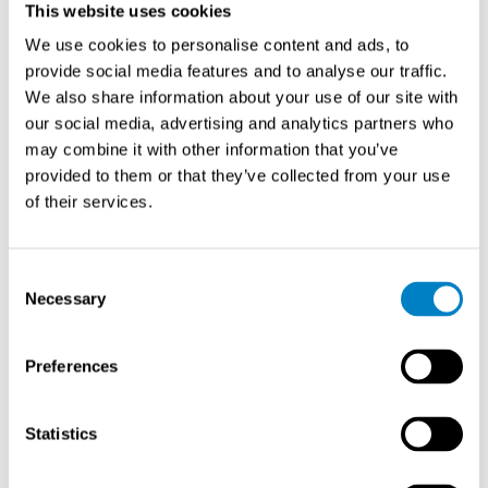
Elohopea-analysaattori jatkuvaan
This website uses cookies
päästömittaukseen HM-1400 TRX 2
We use cookies to personalise content and ads, to
provide social media features and to analyse our traffic.
Durag HM-1400 TRX 2 on EN 15267 -sertifioitu, QAL1-
We also share information about your use of our site with
hyväksytty elohopea-analysaattori, joka soveltuu
our social media, advertising and analytics partners who
erityisesti jätteenpoltto- ja voimalaitosten
may combine it with other information that you’ve
päästövalvontaan WI BREF -vaatimuksen mukaisesti
.
provided to them or that they’ve collected from your use
of their services.
Lue lisää
Consent
Tekran
Necessary
Selection
Elohopea-analysaattori
Tekran 2537X tarjoaa automaattisen, tarkan ja herkästi
Preferences
reagoivan elohopeamittauksen ympäristöilmaan.
Soveltuu valvontaan ja tutkimukseen.
Statistics
Lue lisää