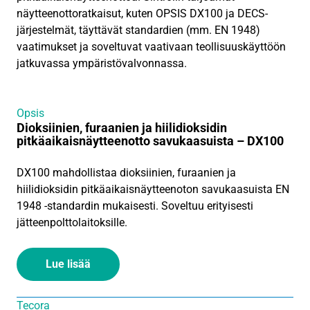
näytteenottoratkaisut, kuten OPSIS DX100 ja DECS-
järjestelmät, täyttävät standardien (mm. EN 1948)
vaatimukset ja soveltuvat vaativaan teollisuuskäyttöön
jatkuvassa ympäristövalvonnassa.
Opsis
Dioksiinien, furaanien ja hiilidioksidin
pitkäaikaisnäytteenotto savukaasuista – DX100
DX100 mahdollistaa dioksiinien, furaanien ja
hiilidioksidin pitkäaikaisnäytteenoton savukaasuista EN
1948 -standardin mukaisesti. Soveltuu erityisesti
jätteenpolttolaitoksille.
Lue lisää
Tecora