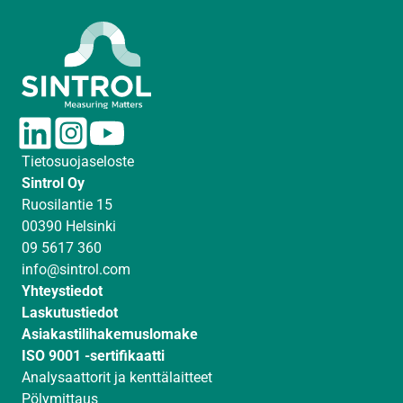
L
I
Y
i
n
o
Tietosuojaseloste
n
s
u
Sintrol Oy
k
t
T
Ruosilantie 15
e
a
u
00390 Helsinki
d
g
b
09 5617 360
I
r
e
info@sintrol.com
n
a
Yhteystiedot
m
Laskutustiedot
Asiakastilihakemuslomake
ISO 9001 -sertifikaatti
Analysaattorit ja kenttälaitteet
Pölymittaus