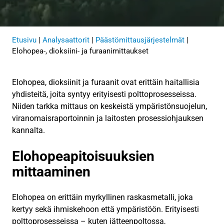
Etusivu
|
Analysaattorit
|
Päästömittausjärjestelmät
|
Elohopea-, dioksiini- ja furaanimittaukset
Elohopea, dioksiinit ja furaanit ovat erittäin haitallisia
yhdisteitä, joita syntyy erityisesti polttoprosesseissa.
Niiden tarkka mittaus on keskeistä ympäristönsuojelun,
viranomaisraportoinnin ja laitosten prosessiohjauksen
kannalta.
Elohopeapitoisuuksien
mittaaminen
Elohopea on erittäin myrkyllinen raskasmetalli, joka
kertyy sekä ihmiskehoon että ympäristöön. Erityisesti
polttoprosesseissa – kuten jätteenpoltossa,