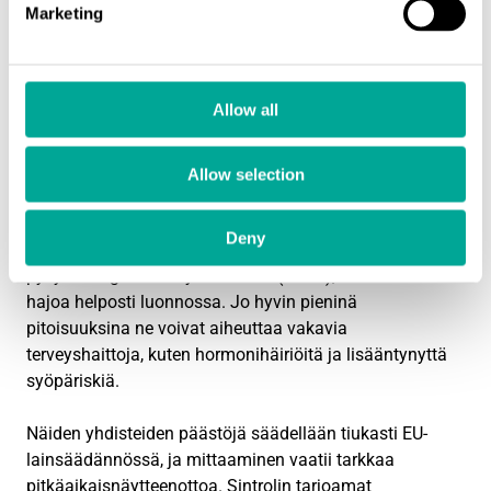
Marketing
Dioksiinien ja furaanien
Allow all
mittaaminen
Allow selection
Dioksiinit ja furaanit ovat erittäin myrkyllisiä orgaanisia
yhdisteitä, joita syntyy epätäydellisessä palamisessa,
Deny
erityisesti jätteen- ja biomassanpoltossa. Ne kuuluvat
pysyviin orgaanisiin yhdisteisiin (POPs), eivätkä ne
hajoa helposti luonnossa. Jo hyvin pieninä
pitoisuuksina ne voivat aiheuttaa vakavia
terveyshaittoja, kuten hormonihäiriöitä ja lisääntynyttä
syöpäriskiä.
Näiden yhdisteiden päästöjä säädellään tiukasti EU-
lainsäädännössä, ja mittaaminen vaatii tarkkaa
pitkäaikaisnäytteenottoa. Sintrolin tarjoamat