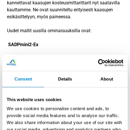
kannettavat kaasujen kosteusmittarittarit nyt saatavilla
kauttamme. Ne ovat suunniteltu erityisesti kaasujen
esikäsittelyyn, myös paineessa.
Uudet mallit uusilla ominaisuuksilla ovat:
SADPmini2-Ex
ATEX ja UL hyväksytty, dataloggeri ja bluetooth
yhteys
Consent
Details
About
SAPDmini2-L
Dataloggeri ja bluetooth yhteys
This website uses cookies
SADPmini2 Basic
We use cookies to personalise content and ads, to
provide social media features and to analyse our traffic.
Laitteista löytyy useita vaihtoehtoja riippuen käyttäjän
We also share information about your use of our site with
tarpeista.
our social media, advertising and analytics partners who