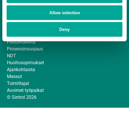
Yhteystiedot
m
Laskutustiedot
Allow selection
Asiakastilihakemuslomake
ISO 9001 -sertifikaatti
Analysaattorit ja kenttälaitteet
Deny
Pölymittaus
Poltonhallinta
Prosessinsuojaus
NDT
Huoltosopimukset
Ajankohtaista
Messut
Toimittajat
Avoimet työpaikat
© Sintrol 2026