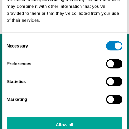
may combine it with other information that you’ve
Kysy lisää tuotteesta
timo.hakala@sintrol.com
provided to them or that they’ve collected from your use
of their services.
Consent
Necessary
Selection
Preferences
L
I
Y
Statistics
i
n
o
Tietosuojaseloste
n
s
u
Sintrol Oy
k
t
T
Marketing
Ruosilantie 15
e
a
u
00390 Helsinki
d
g
b
09 5617 360
I
r
e
info@sintrol.com
n
a
Allow all