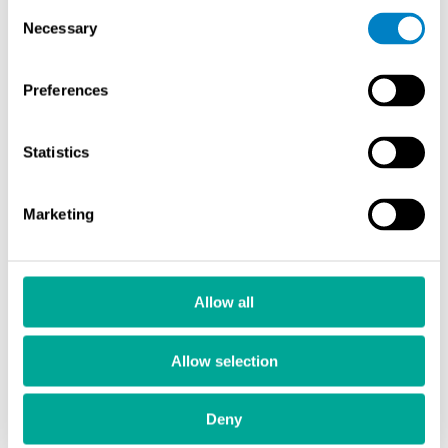
BC 1054 Black Carbon analysaattori
Consent
Necessary
Selection
Moniaaltopituuksia hyödyntävä kiinteä analysaattori
ilmanlaadun tutkimiseen.
Preferences
Lue lisää tuotekortista
Statistics
Marketing
Allow all
Allow selection
Deny
Acoem