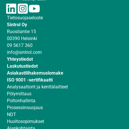
L
I
Y
i
n
o
Tietosuojaseloste
n
s
u
Sintrol Oy
k
t
T
Ruosilantie 15
e
a
u
00390 Helsinki
d
g
b
09 5617 360
I
r
e
info@sintrol.com
n
a
Yhteystiedot
m
Laskutustiedot
Asiakastilihakemuslomake
ISO 9001 -sertifikaatti
Analysaattorit ja kenttälaitteet
Pölymittaus
Poltonhallinta
Prosessinsuojaus
NDT
Huoltosopimukset
Ajankohtaista