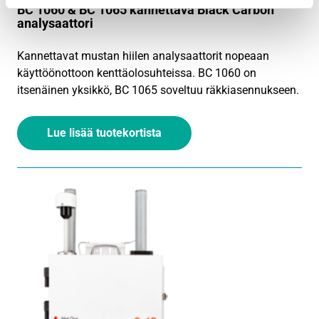
BC 1060 & BC 1065 kannettava Black Carbon
analysaattori
Kannettavat mustan hiilen analysaattorit nopeaan
käyttöönottoon kenttäolosuhteissa. BC 1060 on
itsenäinen yksikkö, BC 1065 soveltuu räkkiasennukseen.
Lue lisää tuotekortista