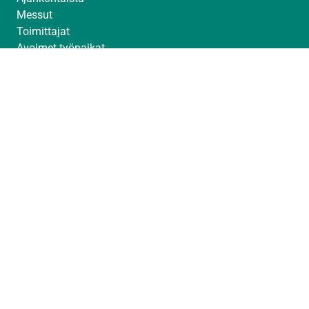
Messut
Toimittajat
Avoimet työpaikat
© Sintrol 2026