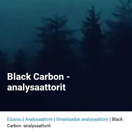
Black Carbon -
analysaattorit
Etusivu
|
Analysaattorit
|
Ilmanlaadun analysaattorit
|
Black
Carbon -analysaattorit