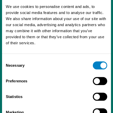
L
I
Y
We use cookies to personalise content and ads, to
i
n
o
provide social media features and to analyse our traffic.
Tietosuojaseloste
n
s
u
We also share information about your use of our site with
Sintrol Oy
k
t
T
our social media, advertising and analytics partners who
Ruosilantie 15
e
a
u
may combine it with other information that you’ve
00390 Helsinki
d
g
b
provided to them or that they’ve collected from your use
09 5617 360
I
r
e
of their services.
info@sintrol.com
n
a
Yhteystiedot
m
Laskutustiedot
Consent
Asiakastilihakemuslomake
Necessary
Selection
ISO 9001 -sertifikaatti
Analysaattorit ja kenttälaitteet
Pölymittaus
Preferences
Poltonhallinta
Prosessinsuojaus
Statistics
NDT
Huoltosopimukset
Ajankohtaista
Marketing