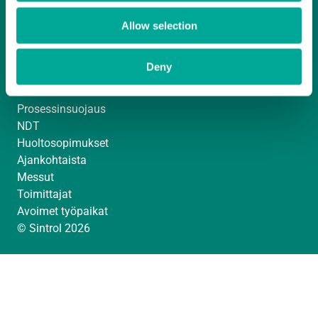
Laskutustiedot
Asiakastilihakemuslomake
Allow selection
ISO 9001 -sertifikaatti
Analysaattorit ja kenttälaitteet
Deny
Pölymittaus
Poltonhallinta
Prosessinsuojaus
NDT
Huoltosopimukset
Ajankohtaista
Messut
Toimittajat
Avoimet työpaikat
© Sintrol 2026