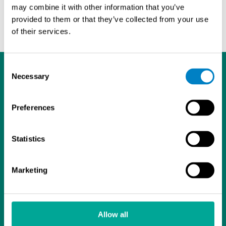
may combine it with other information that you’ve
provided to them or that they’ve collected from your use
of their services.
Consent
Necessary
Selection
Preferences
L
I
Y
i
n
o
Statistics
Tietosuojaseloste
n
s
u
Sintrol Oy
k
t
T
Ruosilantie 15
Marketing
e
a
u
00390 Helsinki
d
g
b
09 5617 360
I
r
e
info@sintrol.com
n
a
Allow all
Yhteystiedot
m