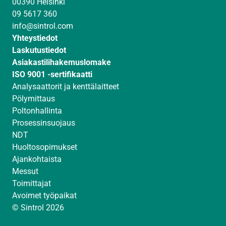
00390 Helsinki
d
g
b
09 5617 360
I
r
e
info@sintrol.com
n
a
Yhteystiedot
m
Laskutustiedot
Asiakastilihakemuslomake
ISO 9001 -sertifikaatti
Analysaattorit ja kenttälaitteet
Pölymittaus
Poltonhallinta
Prosessinsuojaus
NDT
Huoltosopimukset
Ajankohtaista
Messut
Toimittajat
Avoimet työpaikat
© Sintrol 2026