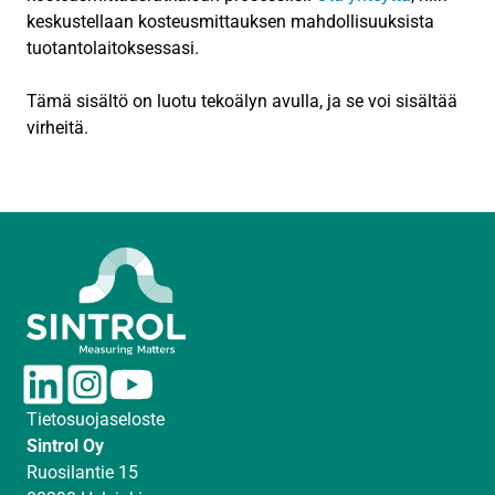
keskustellaan kosteusmittauksen mahdollisuuksista
tuotantolaitoksessasi.
Tämä sisältö on luotu tekoälyn avulla, ja se voi sisältää
virheitä.
L
I
Y
i
n
o
Tietosuojaseloste
n
s
u
Sintrol Oy
k
t
T
Ruosilantie 15
e
a
u