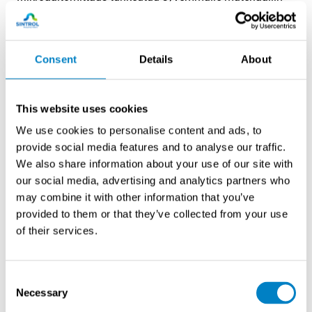
kuin infrapuna ja soveltuu paksujen kerrosten
kosteusmittaukseen. Se toimii hyvin kuumissa
prosessiolosuhteissa ja on immuuni pölylle.
Consent
Details
About
Mikroaaltomittarit vaativat huolellista kalibrointia eri
materiaalityypeille.
This website uses cookies
Mitkä ovat yleisimmät
We use cookies to personalise content and ads, to
virhelähteet
provide social media features and to analyse our traffic.
kosteusmittauksessa ja miten
We also share information about your use of our site with
ne vältetään?
our social media, advertising and analytics partners who
may combine it with other information that you’ve
provided to them or that they’ve collected from your use
Kosteusmittauksen yleisimmät virhelähteet ovat
of their services.
lämpötilakompensaation puutteet, kontaminaatio,
kalibrointivirheet ja väärä asennus
. Näiden
tunnistaminen ja ehkäisy parantaa merkittävästi
Consent
mittaustulosten luotettavuutta.
Necessary
Selection