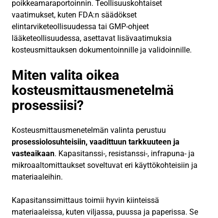
poikkeamaraportoinnin. Teollisuuskohtaiset
vaatimukset, kuten FDA:n säädökset
elintarviketeollisuudessa tai GMP-ohjeet
lääketeollisuudessa, asettavat lisävaatimuksia
kosteusmittauksen dokumentoinnille ja validoinnille.
Miten valita oikea
kosteusmittausmenetelmä
prosessiisi?
Kosteusmittausmenetelmän valinta perustuu
prosessiolosuhteisiin, vaadittuun tarkkuuteen ja
vasteaikaan
. Kapasitanssi-, resistanssi-, infrapuna- ja
mikroaaltomittaukset soveltuvat eri käyttökohteisiin ja
materiaaleihin.
Kapasitanssimittaus toimii hyvin kiinteissä
materiaaleissa, kuten viljassa, puussa ja paperissa. Se