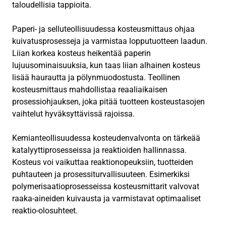
taloudellisia tappioita.
Paperi- ja selluteollisuudessa kosteusmittaus ohjaa
kuivatusprosesseja ja varmistaa lopputuotteen laadun.
Liian korkea kosteus heikentää paperin
lujuusominaisuuksia, kun taas liian alhainen kosteus
lisää haurautta ja pölynmuodostusta. Teollinen
kosteusmittaus mahdollistaa reaaliaikaisen
prosessiohjauksen, joka pitää tuotteen kosteustasojen
vaihtelut hyväksyttävissä rajoissa.
Kemianteollisuudessa kosteudenvalvonta on tärkeää
katalyyttiprosesseissa ja reaktioiden hallinnassa.
Kosteus voi vaikuttaa reaktionopeuksiin, tuotteiden
puhtauteen ja prosessiturvallisuuteen. Esimerkiksi
polymerisaatioprosesseissa kosteusmittarit valvovat
raaka-aineiden kuivausta ja varmistavat optimaaliset
reaktio-olosuhteet.