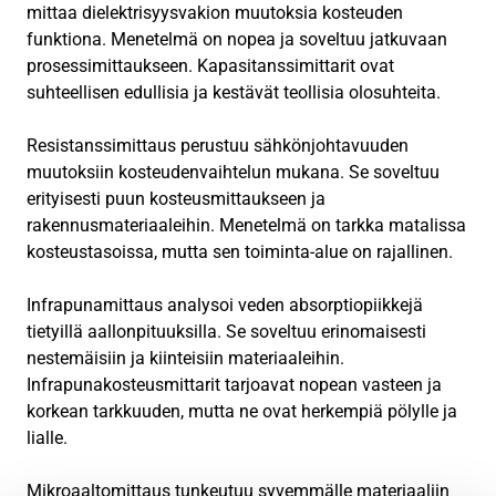
mittaa dielektrisyysvakion muutoksia kosteuden
funktiona. Menetelmä on nopea ja soveltuu jatkuvaan
prosessimittaukseen. Kapasitanssimittarit ovat
suhteellisen edullisia ja kestävät teollisia olosuhteita.
Resistanssimittaus perustuu sähkönjohtavuuden
muutoksiin kosteudenvaihtelun mukana. Se soveltuu
erityisesti puun kosteusmittaukseen ja
rakennusmateriaaleihin. Menetelmä on tarkka matalissa
kosteustasoissa, mutta sen toiminta-alue on rajallinen.
Infrapunamittaus analysoi veden absorptiopiikkejä
tietyillä aallonpituuksilla. Se soveltuu erinomaisesti
nestemäisiin ja kiinteisiin materiaaleihin.
Infrapunakosteusmittarit tarjoavat nopean vasteen ja
korkean tarkkuuden, mutta ne ovat herkempiä pölylle ja
lialle.
Mikroaaltomittaus tunkeutuu syvemmälle materiaaliin