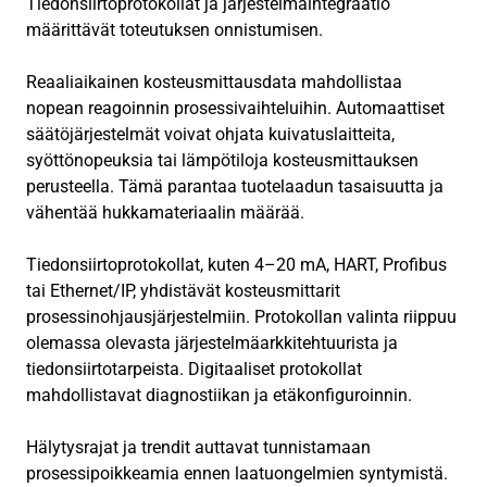
Tiedonsiirtoprotokollat ja järjestelmäintegraatio
määrittävät toteutuksen onnistumisen.
Reaaliaikainen kosteusmittausdata mahdollistaa
nopean reagoinnin prosessivaihteluihin. Automaattiset
säätöjärjestelmät voivat ohjata kuivatuslaitteita,
syöttönopeuksia tai lämpötiloja kosteusmittauksen
perusteella. Tämä parantaa tuotelaadun tasaisuutta ja
vähentää hukkamateriaalin määrää.
Tiedonsiirtoprotokollat, kuten 4–20 mA, HART, Profibus
tai Ethernet/IP, yhdistävät kosteusmittarit
prosessinohjausjärjestelmiin. Protokollan valinta riippuu
olemassa olevasta järjestelmäarkkitehtuurista ja
tiedonsiirtotarpeista. Digitaaliset protokollat
mahdollistavat diagnostiikan ja etäkonfiguroinnin.
Hälytysrajat ja trendit auttavat tunnistamaan
prosessipoikkeamia ennen laatuongelmien syntymistä.