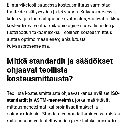
Elintarviketeollisuudessa kosteusmittaus varmistaa
tuotteiden säilyvyyden ja tekstuurin. Kuivausprosessit,
kuten viljan tai maitojauheen valmistus, vaativat tarkkaa
kosteudenvalvontaa mikrobiologisen turvallisuuden ja
tuotelaadun takaamiseksi. Teollinen kosteusmittaus
auttaa optimoimaan energiankulutusta
kuivausprosesseissa.
Mitkä standardit ja säädökset
ohjaavat teollista
kosteusmittausta?
Teollista kosteusmittausta ohjaavat kansainväliset
ISO-
standardit ja ASTM-menetelmät
, jotka määrittävät
mittausmenetelmät, kalibrointivaatimukset ja
dokumentoinnin. Standardien noudattaminen varmistaa
mittaustulosten luotettavuuden ja vertailukelpoisuuden.