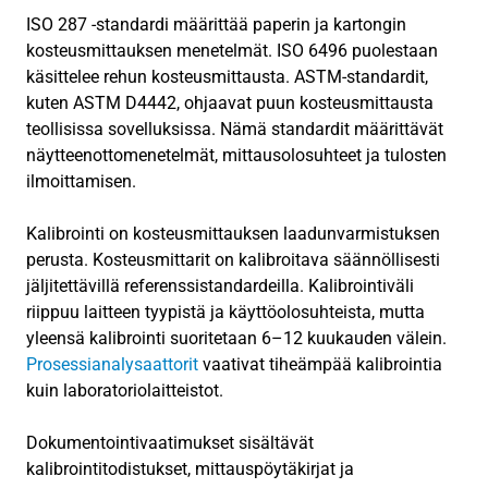
ISO 287 -standardi määrittää paperin ja kartongin
kosteusmittauksen menetelmät. ISO 6496 puolestaan
käsittelee rehun kosteusmittausta. ASTM-standardit,
kuten ASTM D4442, ohjaavat puun kosteusmittausta
teollisissa sovelluksissa. Nämä standardit määrittävät
näytteenottomenetelmät, mittausolosuhteet ja tulosten
ilmoittamisen.
Kalibrointi on kosteusmittauksen laadunvarmistuksen
perusta. Kosteusmittarit on kalibroitava säännöllisesti
jäljitettävillä referenssistandardeilla. Kalibrointiväli
riippuu laitteen tyypistä ja käyttöolosuhteista, mutta
yleensä kalibrointi suoritetaan 6–12 kuukauden välein.
Prosessianalysaattorit
vaativat tiheämpää kalibrointia
kuin laboratoriolaitteistot.
Dokumentointivaatimukset sisältävät
kalibrointitodistukset, mittauspöytäkirjat ja