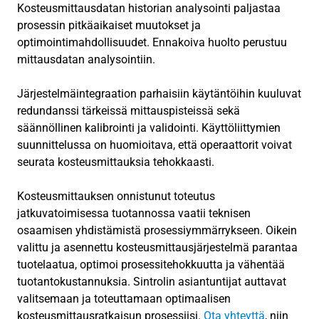
Kosteusmittausdatan historian analysointi paljastaa
prosessin pitkäaikaiset muutokset ja
optimointimahdollisuudet. Ennakoiva huolto perustuu
mittausdatan analysointiin.
Järjestelmäintegraation parhaisiin käytäntöihin kuuluvat
redundanssi tärkeissä mittauspisteissä sekä
säännöllinen kalibrointi ja validointi. Käyttöliittymien
suunnittelussa on huomioitava, että operaattorit voivat
seurata kosteusmittauksia tehokkaasti.
Kosteusmittauksen onnistunut toteutus
jatkuvatoimisessa tuotannossa vaatii teknisen
osaamisen yhdistämistä prosessiymmärrykseen. Oikein
valittu ja asennettu kosteusmittausjärjestelmä parantaa
tuotelaatua, optimoi prosessitehokkuutta ja vähentää
tuotantokustannuksia. Sintrolin asiantuntijat auttavat
valitsemaan ja toteuttamaan optimaalisen
kosteusmittausratkaisun prosessiisi.
Ota yhteyttä
, niin