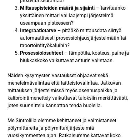
jatkuvaa seurantaa?
Mittauspisteiden määrä ja sijainti
– tarvitaanko
yksittäinen mittari vai laajempi järjestelmä
useampaan pisteeseen?
Integraatiotarve
– pitääkö mittausdata siirtyä
automaattisesti prosessiohjausjärjestelmään tai
raportointityökaluihin?
Prosessiolosuhteet
– lämpötila, kosteus, paine ja
hiukkaskoko vaikuttavat anturin valintaan.
Näiden kysymysten vastaukset ohjaavat sekä
menetelmävalintaa että laitteistovalintaa. Jatkuvan
mittauksen järjestelmissä myös asennuspaikka ja
kalibrointimenettely vaikuttavat tuloksiin merkittävästi,
joten suunnittelu kannattaa tehdä huolella.
Me Sintrolilla olemme kehittäneet ja valmistaneet
pölymittareita ja pölymittarijärjestelmiä
vuosikymmenten ajan. Ratkaisumme kattavat koko