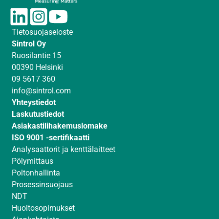
L
I
Y
i
n
o
Tietosuojaseloste
n
s
u
Sintrol Oy
k
t
T
Ruosilantie 15
e
a
u
00390 Helsinki
d
g
b
09 5617 360
I
r
e
info@sintrol.com
n
a
Yhteystiedot
m
Laskutustiedot
Asiakastilihakemuslomake
ISO 9001 -sertifikaatti
Analysaattorit ja kenttälaitteet
Pölymittaus
Poltonhallinta
Prosessinsuojaus
NDT
Huoltosopimukset