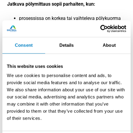
Jatkuva pölymittaus sopii parhaiten, kun:
prosessissa on korkea tai vaihteleva pölykuorma
ympäristölupa edellyttää jatkuvaa
päästöseurantaa
suodatinvuodon varhainen havaitseminen on
Consent
Details
About
prosessiturvallisuuden kannalta tärkeää
prosessia ohjataan reaaliaikaisen mittausdatan
perusteella
This website uses cookies
tavoitteena on ennakoiva kunnossapito ja
laitteiston elinkaaren pidentäminen
We use cookies to personalise content and ads, to
tuotantolaitoksessa on useita mittauspisteitä,
provide social media features and to analyse our traffic.
joiden yhdenaikainen seuranta on tarpeen
We also share information about your use of our site with
our social media, advertising and analytics partners who
Pistokoemittaus sopii parhaiten, kun:
may combine it with other information that you’ve
provided to them or that they’ve collected from your use
tarvitaan kertaluonteinen todentaminen tai
of their services.
vertailumittaus
prosessin pölykuorma on tunnetusti matala ja