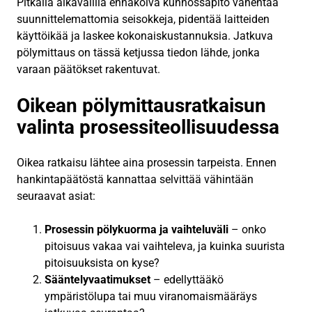
Pitkällä aikavälillä ennakoiva kunnossapito vähentää
suunnittelemattomia seisokkeja, pidentää laitteiden
käyttöikää ja laskee kokonaiskustannuksia. Jatkuva
pölymittaus on tässä ketjussa tiedon lähde, jonka
varaan päätökset rakentuvat.
Oikean pölymittausratkaisun
valinta prosessiteollisuudessa
Oikea ratkaisu lähtee aina prosessin tarpeista. Ennen
hankintapäätöstä kannattaa selvittää vähintään
seuraavat asiat:
Prosessin pölykuorma ja vaihteluväli
– onko
pitoisuus vakaa vai vaihteleva, ja kuinka suurista
pitoisuuksista on kyse?
Sääntelyvaatimukset
– edellyttääkö
ympäristölupa tai muu viranomaismääräys