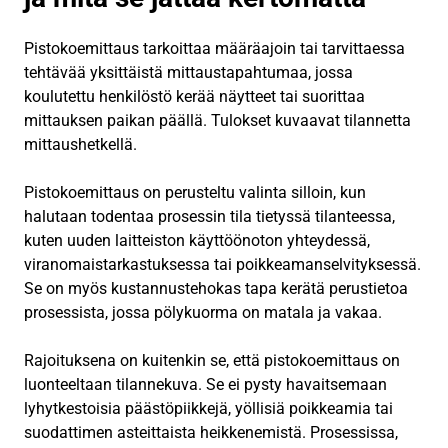
Pistokoemittaus tarkoittaa määräajoin tai tarvittaessa
tehtävää yksittäistä mittaustapahtumaa, jossa
koulutettu henkilöstö kerää näytteet tai suorittaa
mittauksen paikan päällä. Tulokset kuvaavat tilannetta
mittaushetkellä.
Pistokoemittaus on perusteltu valinta silloin, kun
halutaan todentaa prosessin tila tietyssä tilanteessa,
kuten uuden laitteiston käyttöönoton yhteydessä,
viranomaistarkastuksessa tai poikkeamanselvityksessä.
Se on myös kustannustehokas tapa kerätä perustietoa
prosessista, jossa pölykuorma on matala ja vakaa.
Rajoituksena on kuitenkin se, että pistokoemittaus on
luonteeltaan tilannekuva. Se ei pysty havaitsemaan
lyhytkestoisia päästöpiikkejä, yöllisiä poikkeamia tai
suodattimen asteittaista heikkenemistä. Prosessissa,