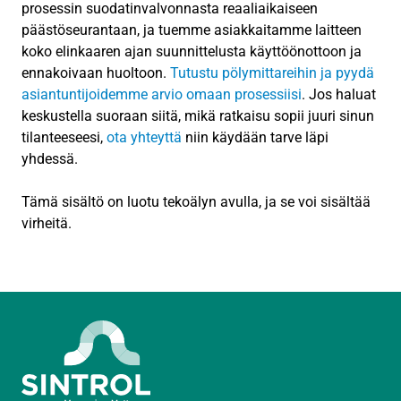
prosessin suodatinvalvonnasta reaaliaikaiseen
päästöseurantaan, ja tuemme asiakkaitamme laitteen
koko elinkaaren ajan suunnittelusta käyttöönottoon ja
ennakoivaan huoltoon.
Tutustu pölymittareihin ja pyydä
asiantuntijoidemme arvio omaan prosessiisi
. Jos haluat
keskustella suoraan siitä, mikä ratkaisu sopii juuri sinun
tilanteeseesi,
ota yhteyttä
niin käydään tarve läpi
yhdessä.
Tämä sisältö on luotu tekoälyn avulla, ja se voi sisältää
virheitä.