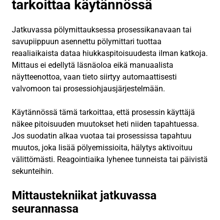
tarkoittaa käytännössä
Jatkuvassa pölymittauksessa prosessikanavaan tai
savupiippuun asennettu pölymittari tuottaa
reaaliaikaista dataa hiukkaspitoisuudesta ilman katkoja.
Mittaus ei edellytä läsnäoloa eikä manuaalista
näytteenottoa, vaan tieto siirtyy automaattisesti
valvomoon tai prosessiohjausjärjestelmään.
Käytännössä tämä tarkoittaa, että prosessin käyttäjä
näkee pitoisuuden muutokset heti niiden tapahtuessa.
Jos suodatin alkaa vuotaa tai prosessissa tapahtuu
muutos, joka lisää pölyemissioita, hälytys aktivoituu
välittömästi. Reagointiaika lyhenee tunneista tai päivistä
sekunteihin.
Mittaustekniikat jatkuvassa
seurannassa