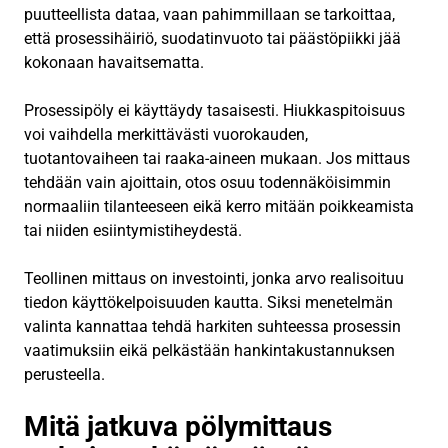
puutteellista dataa, vaan pahimmillaan se tarkoittaa,
että prosessihäiriö, suodatinvuoto tai päästöpiikki jää
kokonaan havaitsematta.
Prosessipöly ei käyttäydy tasaisesti. Hiukkaspitoisuus
voi vaihdella merkittävästi vuorokauden,
tuotantovaiheen tai raaka-aineen mukaan. Jos mittaus
tehdään vain ajoittain, otos osuu todennäköisimmin
normaaliin tilanteeseen eikä kerro mitään poikkeamista
tai niiden esiintymistiheydestä.
Teollinen mittaus on investointi, jonka arvo realisoituu
tiedon käyttökelpoisuuden kautta. Siksi menetelmän
valinta kannattaa tehdä harkiten suhteessa prosessin
vaatimuksiin eikä pelkästään hankintakustannuksen
perusteella.
Mitä jatkuva pölymittaus