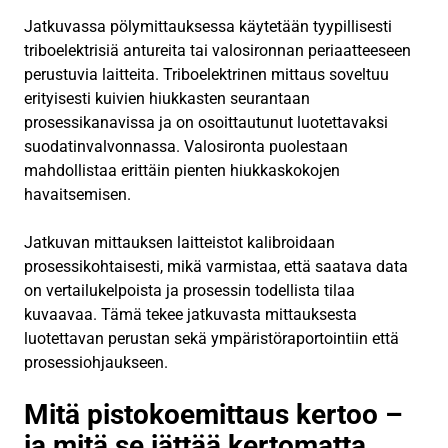
Jatkuvassa pölymittauksessa käytetään tyypillisesti
triboelektrisiä antureita tai valosironnan periaatteeseen
perustuvia laitteita. Triboelektrinen mittaus soveltuu
erityisesti kuivien hiukkasten seurantaan
prosessikanavissa ja on osoittautunut luotettavaksi
suodatinvalvonnassa. Valosironta puolestaan
mahdollistaa erittäin pienten hiukkaskokojen
havaitsemisen.
Jatkuvan mittauksen laitteistot kalibroidaan
prosessikohtaisesti, mikä varmistaa, että saatava data
on vertailukelpoista ja prosessin todellista tilaa
kuvaavaa. Tämä tekee jatkuvasta mittauksesta
luotettavan perustan sekä ympäristöraportointiin että
prosessiohjaukseen.
Mitä pistokoemittaus kertoo –
ja mitä se jättää kertomatta