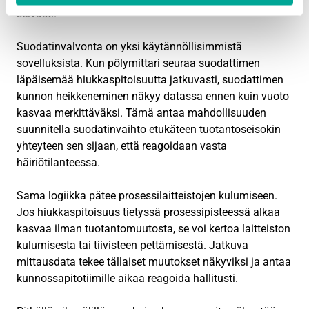
selvästi.
Suodatinvalvonta on yksi käytännöllisimmistä
sovelluksista. Kun pölymittari seuraa suodattimen
läpäisemää hiukkaspitoisuutta jatkuvasti, suodattimen
kunnon heikkeneminen näkyy datassa ennen kuin vuoto
kasvaa merkittäväksi. Tämä antaa mahdollisuuden
suunnitella suodatinvaihto etukäteen tuotantoseisokin
yhteyteen sen sijaan, että reagoidaan vasta
häiriötilanteessa.
Sama logiikka pätee prosessilaitteistojen kulumiseen.
Jos hiukkaspitoisuus tietyssä prosessipisteessä alkaa
kasvaa ilman tuotantomuutosta, se voi kertoa laitteiston
kulumisesta tai tiivisteen pettämisestä. Jatkuva
mittausdata tekee tällaiset muutokset näkyviksi ja antaa
kunnossapitotiimille aikaa reagoida hallitusti.