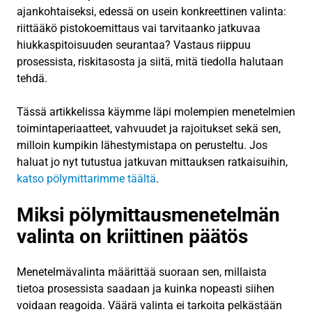
ajankohtaiseksi, edessä on usein konkreettinen valinta:
riittääkö pistokoemittaus vai tarvitaanko jatkuvaa
hiukkaspitoisuuden seurantaa? Vastaus riippuu
prosessista, riskitasosta ja siitä, mitä tiedolla halutaan
tehdä.
Tässä artikkelissa käymme läpi molempien menetelmien
toimintaperiaatteet, vahvuudet ja rajoitukset sekä sen,
milloin kumpikin lähestymistapa on perusteltu. Jos
haluat jo nyt tutustua jatkuvan mittauksen ratkaisuihin,
katso pölymittarimme täältä
.
Miksi pölymittausmenetelmän
valinta on kriittinen päätös
Menetelmävalinta määrittää suoraan sen, millaista
tietoa prosessista saadaan ja kuinka nopeasti siihen
voidaan reagoida. Väärä valinta ei tarkoita pelkästään