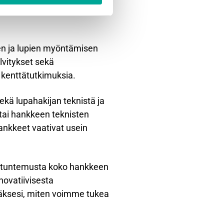
 varsinainen lupakäsittely
den ja lupien myöntämisen
lvitykset sekä
 kenttätutkimuksia.
ekä lupahakijan teknistä ja
 tai hankkeen teknisten
nkkeet vaativat usein
antuntemusta koko hankkeen
novatiivisesta
ääksesi, miten voimme tukea