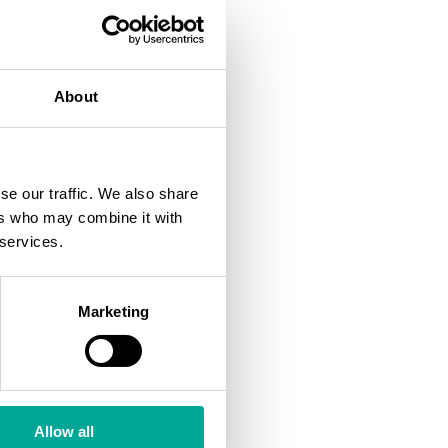
siketjussa talteenotosta
äpuhtauksien analysoinnin
About
 ennen erotusta että sen
lan CO₂-pitoisuuden
laatu on varmistettava
se our traffic. We also share
ers who may combine it with
 services.
ilan seurantaa varten.
seksi. Lisäksi tarvitaan
 seurantaa vuotojen
Marketing
ä?
Allow all
a monimutkaisuudesta.