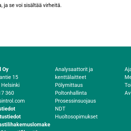
 ja se voi sisältää virheitä.
l Oy
Analysaattorit ja
Aj
antie 15
kenttälaitteet
Me
 Helsinki
Pölymittaus
To
17 360
Poltonhallinta
Av
sintrol.com
Prosessinsuojaus
stiedot
NDT
tustiedot
Huoltosopimukset
astilihakemuslomake