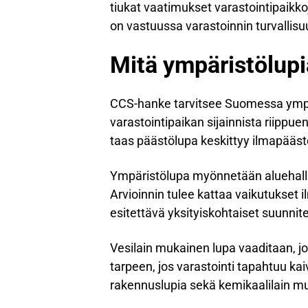
tiukat vaatimukset varastointipaikkoj
on vastuussa varastoinnin turvallisu
Mitä ympäristölup
CCS-hanke tarvitsee Suomessa ympär
varastointipaikan sijainnista riippue
taas päästölupa keskittyy ilmapäästö
Ympäristölupa myönnetään aluehallin
Arvioinnin tulee kattaa vaikutukset
esitettävä yksityiskohtaiset suunnit
Vesilain mukainen lupa vaaditaan, jos
tarpeen, jos varastointi tapahtuu kai
rakennuslupia sekä kemikaalilain muk