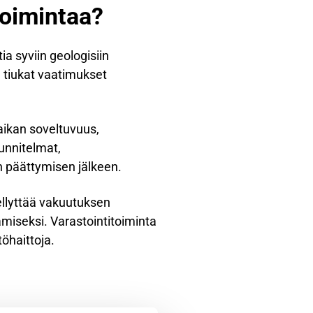
 toimintaa?
tia syviin geologisiin
ä tiukat vaatimukset
paikan soveltuvuus,
unnitelmat,
n päättymisen jälkeen.
ellyttää vakuutuksen
miseksi. Varastointitoiminta
töhaittoja.