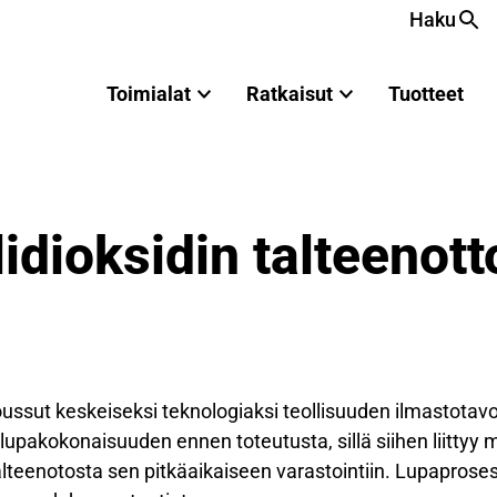
Haku
Toimialat
Ratkaisut
Tuotteet
lidioksidin talteenott
noussut keskeiseksi teknologiaksi teollisuuden ilmastota
lupakokonaisuuden ennen toteutusta, sillä siihen liittyy 
talteenotosta sen pitkäaikaiseen varastointiin. Lupaprose