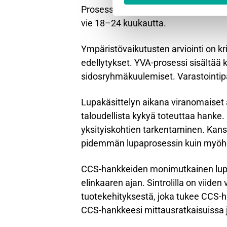
Prosessi alkaa ympäristövaikutusten 
vie 18–24 kuukautta.
Ympäristövaikutusten arviointi on kr
edellytykset. YVA-prosessi sisältää 
sidosryhmäkuulemiset. Varastointipa
Lupakäsittelyn aikana viranomaiset a
taloudellista kykyä toteuttaa hanke.
yksityiskohtien tarkentaminen. Kan
pidemmän lupaprosessin kuin myöhem
CCS-hankkeiden monimutkainen lupa
elinkaaren ajan. Sintrolilla on viid
tuotekehityksestä, joka tukee CCS-h
CCS-hankkeesi mittausratkaisuissa 