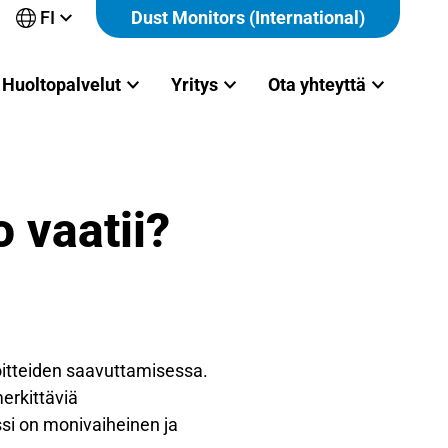
FI
Dust Monitors (International)
Avaa
alavalikko
Huoltopalvelut
Yritys
Ota yhteyttä
o vaatii?
voitteiden saavuttamisessa.
merkittäviä
ssi on monivaiheinen ja