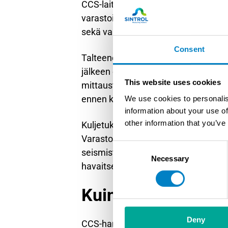
CCS-laitokset edellyttävät jatkuvaa 
varastointiin. Mittausvaatimukset sis
sekä varastointipaikan paineen ja l
Consent
Talteenottoprosessissa on mitattava 
jälkeen erotustehokkuuden määrittä
This website uses cookies
mittausta tutkimus- ja kehitysvaihee
ennen kuljetusta ja varastointia.
We use cookies to personalis
information about your use of
other information that you’ve
Kuljetuksen aikana putkistossa mitata
Varastointipaikassa injektiopaineen j
Consent
seismistä seurantaa mahdollisten m
Necessary
Selection
havaitsemiseksi.
Kuinka kauan CCS-
Deny
CCS-hankkeen lupaprosessi kestää t