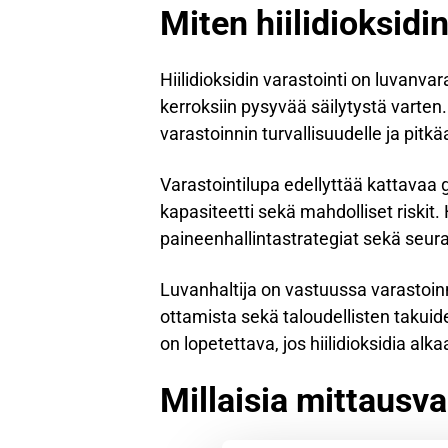
Miten hiilidioksidi
Hiilidioksidin varastointi on luvanvara
kerroksiin pysyvää säilytystä varten.
varastoinnin turvallisuudelle ja pitkä
Varastointilupa edellyttää kattavaa g
kapasiteetti sekä mahdolliset riskit
paineenhallintastrategiat sekä seur
Luvanhaltija on vastuussa varastoin
ottamista sekä taloudellisten takui
on lopetettava, jos hiilidioksidia alk
Millaisia mittausv