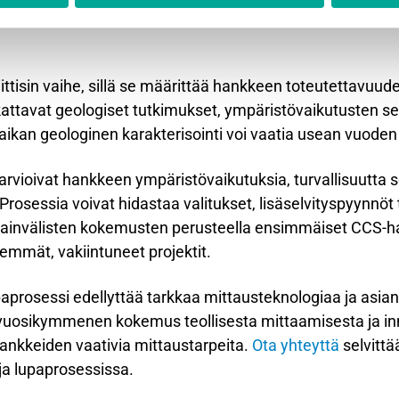
arvioinnilla, joka kestää 12–18 kuukautta, minkä jälkeen
iittisin vaihe, sillä se määrittää hankkeen toteutettavuu
kattavat geologiset tutkimukset, ympäristövaikutusten se
ikan geologinen karakterisointi voi vaatia usean vuoden
rvioivat hankkeen ympäristövaikutuksia, turvallisuutta s
 Prosessia voivat hidastaa valitukset, lisäselvityspyynnöt
sainvälisten kokemusten perusteella ensimmäiset CCS-ha
mät, vakiintuneet projektit.
prosessi edellyttää tarkkaa mittausteknologiaa ja asi
en vuosikymmenen kokemus teollisesta mittaamisesta ja in
ankkeiden vaativia mittaustarpeita.
Ota yhteyttä
selvitt
ja lupaprosessissa.