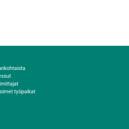
ankohtaista
ssut
imittajat
oimet työpaikat