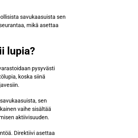
ollisista savukaasuista sen
a seurantaa, mikä asettaa
ii lupia?
a varastoidaan pysyvästi
ölupia, koska siinä
javesiin.
 savukaasuista, sen
okainen vaihe sisältää
smisen aktiivisuuden.
töä. Direktiivi asettaa