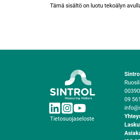
Tämä sisältö on luotu tekoälyn avulla,
Sintro
Ruosil
00390
09 56
L
I
Y
info@
i
n
o
Yhtey
Tietosuojaseloste
n
s
u
Lasku
k
t
T
Asiak
e
a
u