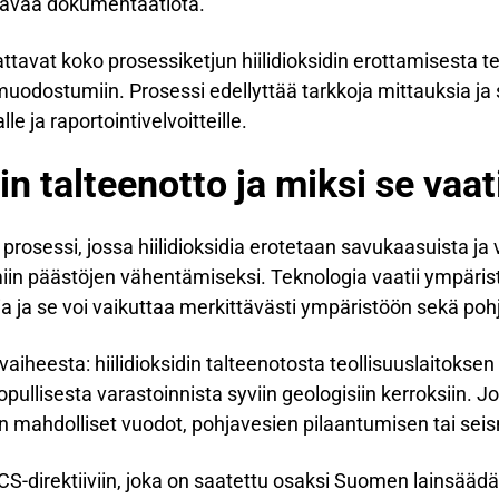
ttavaa dokumentaatiota.
avat koko prosessiketjun hiilidioksidin erottamisesta te
n muodostumiin. Prosessi edellyttää tarkkoja mittauksia j
e ja raportointivelvoitteille.
in talteenotto ja miksi se vaat
en prosessi, jossa hiilidioksidia erotetaan savukaasuista j
in päästöjen vähentämiseksi. Teknologia vaatii ympärist
dia ja se voi vaikuttaa merkittävästi ympäristöön sekä poh
heesta: hiilidioksidin talteenotosta teollisuuslaitoksen
lopullisesta varastoinnista syviin geologisiin kerroksiin. J
en mahdolliset vuodot, pohjavesien pilaantumisen tai sei
-direktiiviin, joka on saatettu osaksi Suomen lainsäädän