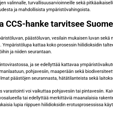
en valinnalle, turvallisuusarvioinneille sekä pitkäaikaisel
udesta ja mahdollisista ympäristövahingoista.
ia CCS-hanke tarvitsee Suom
istöluvan, päästöluvan, vesilain mukaisen luvan sekä m
n. Ympäristölupa kattaa koko prosessin hiilidioksidin talte
ihin ja niiden seurantaan.
tovirastossa, ja se edellyttää kattavaa ympäristövaikutu
 ilmanlaatuun, pohjavesiin, maaperään sekä biodiversite
elmat päästöjen seurannasta, hätätilanteista sekä laitok
 varastointi voi vaikuttaa pohjavesiin tai pintavesiin. Ka
vosalueella tai edellyttää merkittäviä maanalaisia rakente
aisia lupia riippuen hiilidioksidin erotusprosessissa käy