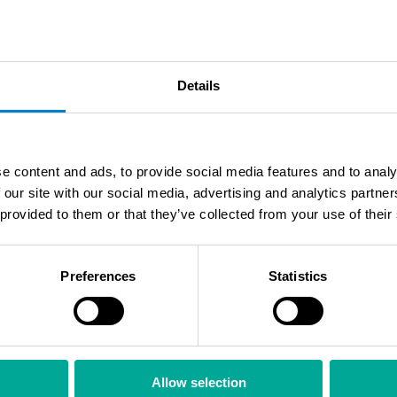
hiilidioksidin määrän ja puhtauden mittausta koko proses
ältävät hiilidioksidivirtausten tarkan kvantifioinnin, ep
ämpötilan seurannan.
Details
jatkuvasti hiilidioksidin pitoisuutta savukaasuissa sekä
miseksi. Erotusprosessin aikana tarvitaan tarkkaa mata
ssa prosessin optimoimiseksi. Puhdistetun hiilidioksidin 
e content and ads, to provide social media features and to analy
 our site with our social media, advertising and analytics partn
 provided to them or that they’ve collected from your use of their
an virtausmääriä, painetta ja lämpötilaa hiilidioksidin t
a -määrän mittaus on kriittistä turvallisuuden varmistami
aanjäristysten havaitsemiseksi sekä pohjavesien laadun
Preferences
Statistics
hankkeen lupaprosessi kestä
Allow selection
yypillisesti 3–5 vuotta riippuen hankkeen laajuudesta j