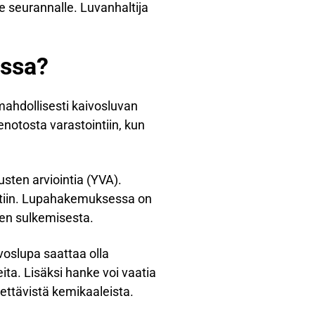
le seurannalle. Luvanhaltija
essa?
ahdollisesti kaivosluvan
enotosta varastointiin, kun
sten arviointia (YVA).
ettiin. Lupahakemuksessa on
sen sulkemisesta.
ivoslupa saattaa olla
ita. Lisäksi hanke voi vaatia
tettävistä kemikaaleista.