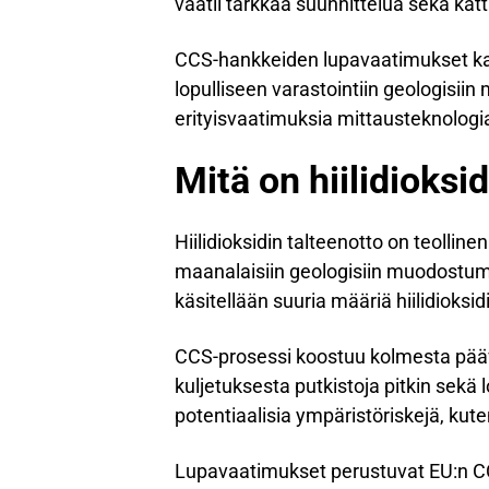
vaatii tarkkaa suunnittelua sekä ka
CCS-hankkeiden lupavaatimukset katt
lopulliseen varastointiin geologisii
erityisvaatimuksia mittausteknologiall
Mitä on hiilidioksid
Hiilidioksidin talteenotto on teollin
maanalaisiin geologisiin muodostumi
käsitellään suuria määriä hiilidioksi
CCS-prosessi koostuu kolmesta päävai
kuljetuksesta putkistoja pitkin sekä 
potentiaalisia ympäristöriskejä, kut
Lupavaatimukset perustuvat EU:n CCS