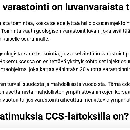
n varastointi on luvanvaraista
ista toimintaa, koska se edellyttää hiilidioksidin injektoin
 Toiminta vaatii geologisen varastointiluvan, joka sisältä
aikaiselle seurannalle.
eologista karakterisointia, jossa selvitetään varastointi
. Hakemuksessa on esitettävä yksityiskohtaiset injektiosu
antaohjelma, joka kattaa vähintään 20 vuotta varastoinni
nin turvallisuudesta ja mahdollisista vuodoista. Tämä ed
den asettamista mahdollisten ympäristövahinkojen korvaa
aa vuotaa tai jos varastointi aiheuttaa merkittäviä ympäris
aatimuksia CCS-laitoksilla on?