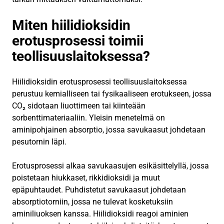
Miten hiilidioksidin
erotusprosessi toimii
teollisuuslaitoksessa?
Hiilidioksidin erotusprosessi teollisuuslaitoksessa
perustuu kemialliseen tai fysikaaliseen erotukseen, jossa
CO₂ sidotaan liuottimeen tai kiinteään
sorbenttimateriaaliin. Yleisin menetelmä on
aminipohjainen absorptio, jossa savukaasut johdetaan
pesutornin läpi.
Erotusprosessi alkaa savukaasujen esikäsittelyllä, jossa
poistetaan hiukkaset, rikkidioksidi ja muut
epäpuhtaudet. Puhdistetut savukaasut johdetaan
absorptiotorniin, jossa ne tulevat kosketuksiin
aminiliuoksen kanssa. Hiilidioksidi reagoi aminien