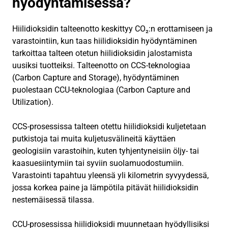
hyödyntämisessä?
Hiilidioksidin talteenotto keskittyy CO₂:n erottamiseen ja
varastointiin, kun taas hiilidioksidin hyödyntäminen
tarkoittaa talteen otetun hiilidioksidin jalostamista
uusiksi tuotteiksi. Talteenotto on CCS-teknologiaa
(Carbon Capture and Storage), hyödyntäminen
puolestaan CCU-teknologiaa (Carbon Capture and
Utilization).
CCS-prosessissa talteen otettu hiilidioksidi kuljetetaan
putkistoja tai muita kuljetusvälineitä käyttäen
geologisiin varastoihin, kuten tyhjentyneisiin öljy- tai
kaasuesiintymiin tai syviin suolamuodostumiin.
Varastointi tapahtuu yleensä yli kilometrin syvyydessä,
jossa korkea paine ja lämpötila pitävät hiilidioksidin
nestemäisessä tilassa.
CCU-prosessissa hiilidioksidi muunnetaan hyödyllisiksi