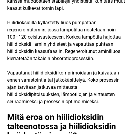
kanssa muodostaen stabiileja yhdisteitä, kun taas muut
kaasut kulkevat tornin läpi.
Hiilidioksidilla kyllästetty liuos pumpataan
regenerointitorniin, jossa lämpötilaa nostetaan noin
100–120 celsiusasteeseen. Korkea lämpötila hajottaa
hiilidioksidi–amiiniyhdisteet ja vapauttaa puhtaan
hiilidioksidin kaasufaasiin. Regeneroitunut aminiliuos
kierrätetään takaisin absorptioprosessiin.
Vapautunut hiilidioksidi komprimoidaan ja kuivataan
ennen varastointia tai jatkokäsittelyä. Koko prosessin
ajan tarvitaan jatkuvaa mittausta
hiilidioksidipitoisuuksien, lämpötilojen ja virtausten
seuraamiseksi ja prosessin optimoimiseksi.
Mitä eroa on hiilidioksidin
talteenotossa ja hiilidioksidin