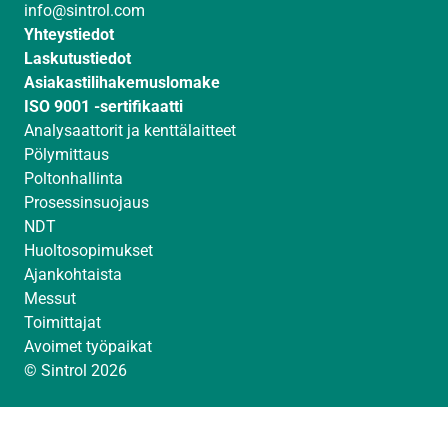
info@sintrol.com
n
a
Yhteystiedot
m
Laskutustiedot
Asiakastilihakemuslomake
ISO 9001 -sertifikaatti
Analysaattorit ja kenttälaitteet
Pölymittaus
Poltonhallinta
Prosessinsuojaus
NDT
Huoltosopimukset
Ajankohtaista
Messut
Toimittajat
Avoimet työpaikat
© Sintrol 2026