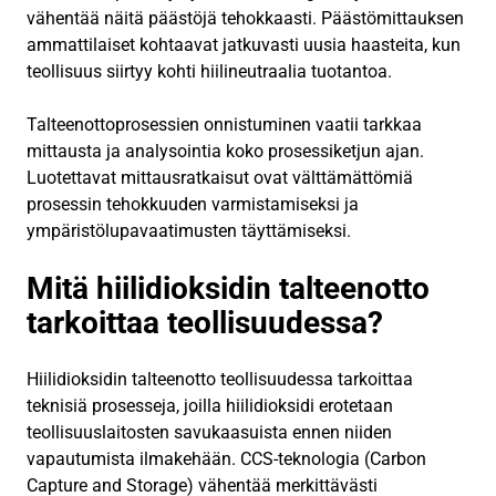
vähentää näitä päästöjä tehokkaasti. Päästömittauksen
ammattilaiset kohtaavat jatkuvasti uusia haasteita, kun
teollisuus siirtyy kohti hiilineutraalia tuotantoa.
Talteenottoprosessien onnistuminen vaatii tarkkaa
mittausta ja analysointia koko prosessiketjun ajan.
Luotettavat mittausratkaisut ovat välttämättömiä
prosessin tehokkuuden varmistamiseksi ja
ympäristölupavaatimusten täyttämiseksi.
Mitä hiilidioksidin talteenotto
tarkoittaa teollisuudessa?
Hiilidioksidin talteenotto teollisuudessa tarkoittaa
teknisiä prosesseja, joilla hiilidioksidi erotetaan
teollisuuslaitosten savukaasuista ennen niiden
vapautumista ilmakehään. CCS-teknologia (Carbon
Capture and Storage) vähentää merkittävästi