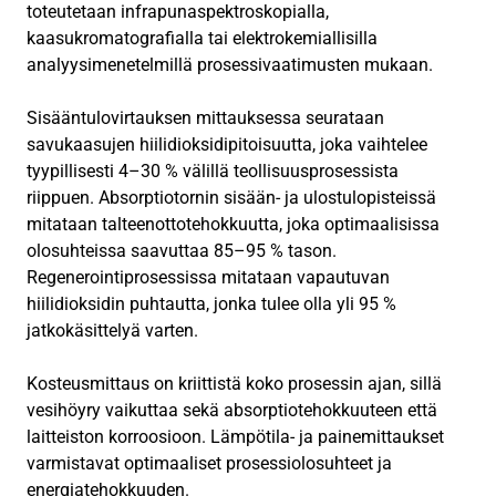
toteutetaan infrapunaspektroskopialla,
kaasukromatografialla tai elektrokemiallisilla
analyysimenetelmillä prosessivaatimusten mukaan.
Sisääntulovirtauksen mittauksessa seurataan
savukaasujen hiilidioksidipitoisuutta, joka vaihtelee
tyypillisesti 4–30 % välillä teollisuusprosessista
riippuen. Absorptiotornin sisään- ja ulostulopisteissä
mitataan talteenottotehokkuutta, joka optimaalisissa
olosuhteissa saavuttaa 85–95 % tason.
Regenerointiprosessissa mitataan vapautuvan
hiilidioksidin puhtautta, jonka tulee olla yli 95 %
jatkokäsittelyä varten.
Kosteusmittaus on kriittistä koko prosessin ajan, sillä
vesihöyry vaikuttaa sekä absorptiotehokkuuteen että
laitteiston korroosioon. Lämpötila- ja painemittaukset
varmistavat optimaaliset prosessiolosuhteet ja
energiatehokkuuden.