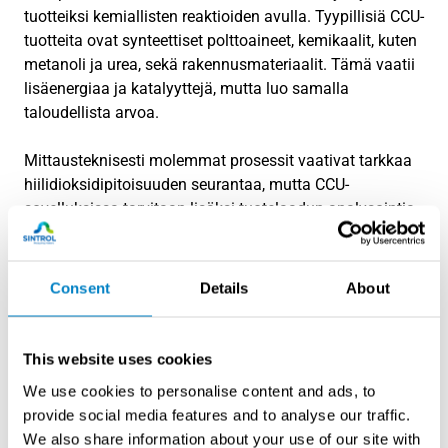
tuotteiksi kemiallisten reaktioiden avulla. Tyypillisiä CCU-
tuotteita ovat synteettiset polttoaineet, kemikaalit, kuten
metanoli ja urea, sekä rakennusmateriaalit. Tämä vaatii
lisäenergiaa ja katalyyttejä, mutta luo samalla
taloudellista arvoa.
Mittausteknisesti molemmat prosessit vaativat tarkkaa
hiilidioksidipitoisuuden seurantaa, mutta CCU-
sovelluksissa tarvitaan lisäksi tuotelaadun analysointia
ja prosessiolosuhteiden tarkkaa hallintaa katalyyttisten
reaktioiden optimoimiseksi.
Consent
Details
About
Millä teollisuudenaloilla
hiilidioksidin talteenotto on
This website uses cookies
käytännöllistä?
We use cookies to personalise content and ads, to
provide social media features and to analyse our traffic.
Hiilidioksidin talteenotto on käytännöllisintä
We also share information about your use of our site with
teollisuudenaloilla, joissa syntyy keskitettyjä, suuria