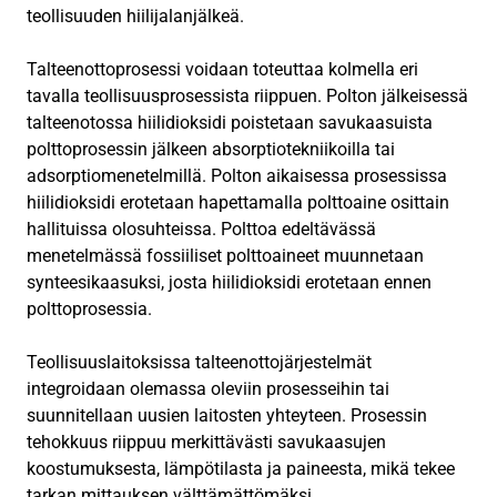
teollisuuden hiilijalanjälkeä.
Talteenottoprosessi voidaan toteuttaa kolmella eri
tavalla teollisuusprosessista riippuen. Polton jälkeisessä
talteenotossa hiilidioksidi poistetaan savukaasuista
polttoprosessin jälkeen absorptiotekniikoilla tai
adsorptiomenetelmillä. Polton aikaisessa prosessissa
hiilidioksidi erotetaan hapettamalla polttoaine osittain
hallituissa olosuhteissa. Polttoa edeltävässä
menetelmässä fossiiliset polttoaineet muunnetaan
synteesikaasuksi, josta hiilidioksidi erotetaan ennen
polttoprosessia.
Teollisuuslaitoksissa talteenottojärjestelmät
integroidaan olemassa oleviin prosesseihin tai
suunnitellaan uusien laitosten yhteyteen. Prosessin
tehokkuus riippuu merkittävästi savukaasujen
koostumuksesta, lämpötilasta ja paineesta, mikä tekee
tarkan mittauksen välttämättömäksi.