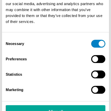
our social media, advertising and analytics partners who
hiilidioksidipäästöjä korkeina pitoisuuksina.
may combine it with other information that you’ve
Sementtiteollisuus, terästeollisuus, kemianteollisuus ja
provided to them or that they’ve collected from your use
energiantuotanto ovat tärkeimpiä sovellusalueita
of their services.
talteenottoteknologialle.
Sementtiteollisuudessa hiilidioksidipäästöt syntyvät
Consent
sekä kalkkikiven lämpöhajoamisesta että polttoaineiden
Necessary
Selection
polttamisesta. Savukaasujen CO₂-pitoisuus on
tyypillisesti 15–30 %, mikä tekee talteenotosta teknisesti
toteuttamiskelpoista. Terästeollisuudessa
Preferences
masuunikaasujen ja konvertterikaasujen
hiilidioksidipitoisuudet vaihtelevat prosessin mukaan,
Statistics
mutta tarjoavat merkittävää talteenottopotentiaalia.
Energiantuotannossa hiilen ja maakaasun
Marketing
polttolaitokset tuottavat savukaasuja, joiden
hiilidioksidipitoisuus vaihtelee 4–15 % välillä.
Kemianteollisuudessa ammoniakki-, metanoli- ja