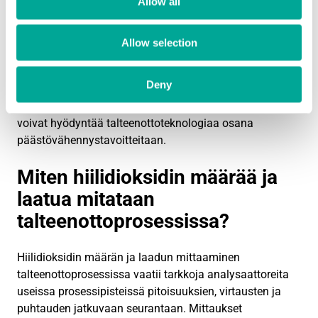
Allow all
etyleenituotanto synnyttävät puhtaita hiilidioksidivirtoja,
jotka soveltuvat erinomaisesti talteenottoon.
Allow selection
Jätteenpolttolaitokset ja biomassan polttolaitokset
tarjoavat myös sovellusmahdollisuuksia, erityisesti
Deny
silloin, kun hiilidioksidipitoisuudet ovat riittävän korkeita.
Prosessiteollisuudessa lannoitetehtaat ja jalostamot
voivat hyödyntää talteenottoteknologiaa osana
päästövähennystavoitteitaan.
Miten hiilidioksidin määrää ja
laatua mitataan
talteenottoprosessissa?
Hiilidioksidin määrän ja laadun mittaaminen
talteenottoprosessissa vaatii tarkkoja analysaattoreita
useissa prosessipisteissä pitoisuuksien, virtausten ja
puhtauden jatkuvaan seurantaan. Mittaukset