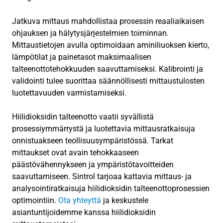
Jatkuva mittaus mahdollistaa prosessin reaaliaikaisen
ohjauksen ja hälytysjärjestelmien toiminnan.
Mittaustietojen avulla optimoidaan aminiliuoksen kierto,
lämpötilat ja painetasot maksimaalisen
talteenottotehokkuuden saavuttamiseksi. Kalibrointi ja
validointi tulee suorittaa säännöllisesti mittaustulosten
luotettavuuden varmistamiseksi.
Hiilidioksidin talteenotto vaatii syvällistä
prosessiymmärrystä ja luotettavia mittausratkaisuja
onnistuakseen teollisuusympäristössä. Tarkat
mittaukset ovat avain tehokkaaseen
päästövähennykseen ja ympäristötavoitteiden
saavuttamiseen. Sintrol tarjoaa kattavia mittaus- ja
analysointiratkaisuja hiilidioksidin talteenottoprosessien
optimointiin.
Ota yhteyttä
ja keskustele
asiantuntijoidemme kanssa hiilidioksidin