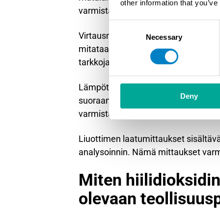
other information that you’ve
varmistavat tuotteen laadun jatkokä
Consent
Virtausmittaukset ovat välttämättö
Necessary
Selection
mitataan yleensä differentiaalipainea
tarkkoja magneettisia tai Coriolis-vi
Lämpötila- ja painemittaukset ohjaav
Deny
suoraan sieppaustehokkuuteen, kun 
varmistavat optimaalisen prosessioh
Liuottimen laatumittaukset sisältäv
analysoinnin. Nämä mittaukset varmi
Miten hiilidioksidi
olevaan teollisuus