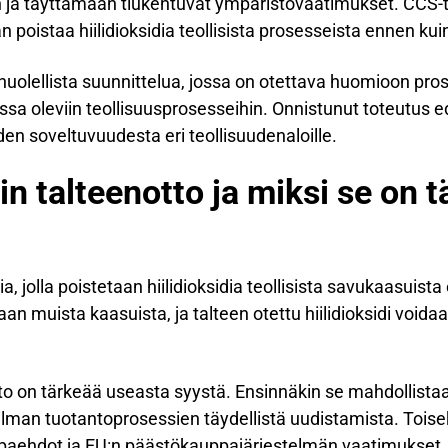
n ja täyttämään tiukentuvat ympäristövaatimukset. CCS-
 poistaa hiilidioksidia teollisista prosesseista ennen k
ii huolellista suunnittelua, jossa on otettava huomioon pro
assa oleviin teollisuusprosesseihin. Onnistunut toteutus
iden soveltuvuudesta eri teollisuudenaloille.
din talteenotto ja miksi se on 
gia, jolla poistetaan hiilidioksidia teollisista savukaasuis
 muista kaasuista, ja talteen otettu hiilidioksidi voidaan
notto on tärkeää useasta syystä. Ensinnäkin se mahdollista
an tuotantoprosessien täydellistä uudistamista. Toiseks
paehdot ja EU:n päästökauppajärjestelmän vaatimukset.