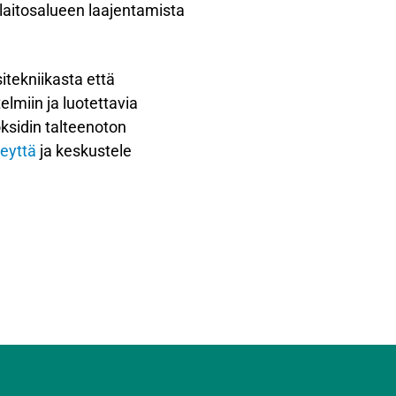
a laitosalueen laajentamista
itekniikasta että
elmiin ja luotettavia
oksidin talteenoton
teyttä
ja keskustele