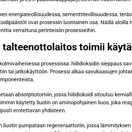
nen energiateollisuudessa, sementtiteollisuudessa, teräs
sidipäästöt ovat prosessin luontainen osa. Näillä aloilla hi
tia verrattuna perinteisiin prosesseihin.
n talteenottolaitos toimii käy
ii kolmivaiheisessa prosessissa: hiilidioksidin sieppaus sa
ntiin tai jatkokäyttöön. Prosessi alkaa savukaasujen joht
omponenteista.
an absorptiotorniin, jossa hiilidioksidi sitoutuu kemiall
simmin käytetty liuotin on aminopohjainen liuos, joka reago
lposti erotettavan yhdisteen.
en liuotin pumpataan regeneraattoriin, jossa lämmityksen av