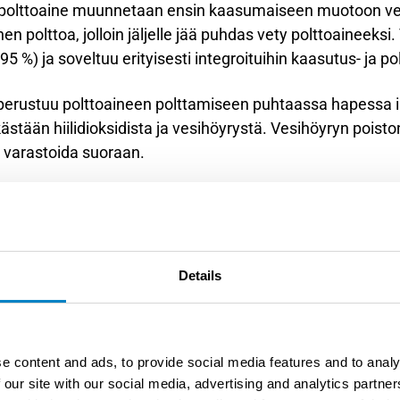
polttoaine muunnetaan ensin kaasumaiseen muotoon vedyn
nen polttoa, jolloin jäljelle jää puhdas vety polttoaineeks
%) ja soveltuu erityisesti integroituihin kaasutus- ja polt
erustuu polttoaineen polttamiseen puhtaassa hapessa i
ästään hiilidioksidista ja vesihöyrystä. Vesihöyryn pois
ja varastoida suoraan.
a hiilidioksidin talteenottolai
itsee monipuolisia mittauslaitteita prosessin tehokkaan v
ksia ovat hiilidioksidipitoisuuden jatkuva seuranta, virta
Details
tumittaukset.
ittausparametri koko prosessissa. Sisääntulovirtauksessa
e content and ads, to provide social media features and to analy
trometreillä tai kaasuanalysaattoreilla. Ulostulovirtaukse
 our site with our social media, advertising and analytics partn
paustehokkuuden määrittämiseksi. Puhdistetun hiilidiok