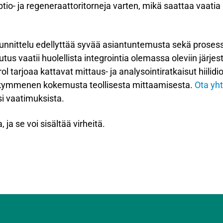
orptio- ja regeneraattoritorneja varten, mikä saattaa vaati
suunnittelu edellyttää syvää asiantuntemusta sekä prosess
us vaatii huolellista integrointia olemassa oleviin järjest
l tarjoaa kattavat mittaus- ja analysointiratkaisut hiilidi
sikymmenen kokemusta teollisesta mittaamisesta.
Ota yh
i vaatimuksista.
 ja se voi sisältää virheitä.