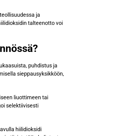
teollisuudessa ja
ilidioksidin talteenotto voi
tännössä?
vukaasuista, puhdistus ja
amisella sieppausyksikköön,
iseen liuottimeen tai
i selektiivisesti
ulla hiilidioksidi