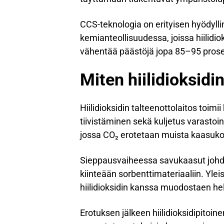
CCS-teknologia on erityisen hyödylli
kemianteollisuudessa, joissa hiilidiok
vähentää päästöjä jopa 85–95 prosent
Miten hiilidioksidi
Hiilidioksidin talteenottolaitos toim
tiivistäminen sekä kuljetus varastoi
jossa CO₂ erotetaan muista kaasuk
Sieppausvaiheessa savukaasut johdeta
kiinteään sorbenttimateriaaliin. Ylei
hiilidioksidin kanssa muodostaen he
Erotuksen jälkeen hiilidioksidipitoin