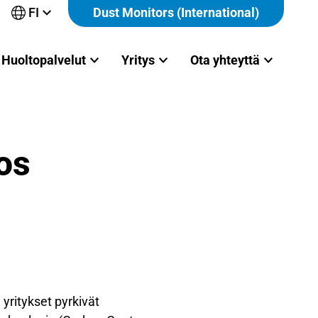
FI
Dust Monitors (International)
Avaa
alavalikko
Huoltopalvelut
Yritys
Ota yhteyttä
tos
 yritykset pyrkivät