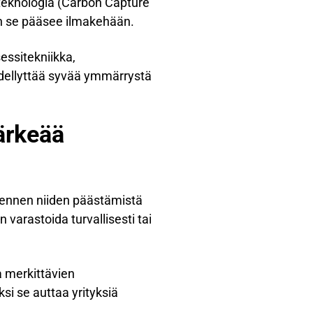
teknologia (Carbon Capture
uin se pääsee ilmakehään.
sessitekniikka,
 edellyttää syvää ymmärrystä
tärkeää
ta ennen niiden päästämistä
 varastoida turvallisesti tai
a merkittävien
i se auttaa yrityksiä