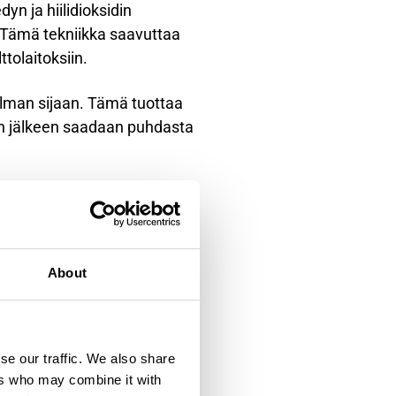
 ja hiilidioksidin
i. Tämä tekniikka saavuttaa
tolaitoksiin.
lman sijaan. Tämä tuottaa
ton jälkeen saadaan puhdasta
tos tarvitsee?
alvonnan ja optimoinnin
usmittaukset, lämpötila- ja
About
 mitataan savukaasujen CO₂-
se our traffic. We also share
ssa tarvitaan tarkkoja
ers who may combine it with
sidin puhtausmittaukset