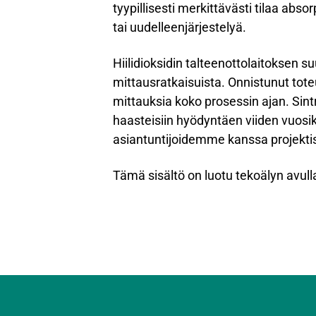
tyypillisesti merkittävästi tilaa abs
tai uudelleenjärjestelyä.
Hiilidioksidin talteenottolaitoksen 
mittausratkaisuista. Onnistunut toteut
mittauksia koko prosessin ajan. Sintro
haasteisiin hyödyntäen viiden vuo
asiantuntijoidemme kanssa projektis
Tämä sisältö on luotu tekoälyn avulla,