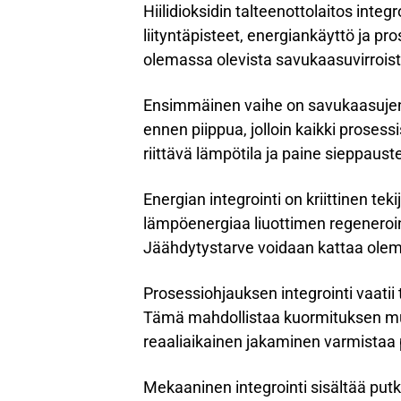
Hiilidioksidin talteenottolaitos inte
liityntäpisteet, energiankäyttö ja pr
olemassa olevista savukaasuvirroista
Ensimmäinen vaihe on savukaasujen 
ennen piippua, jolloin kaikki prosess
riittävä lämpötila ja paine sieppau
Energian integrointi on kriittinen t
lämpöenergiaa liuottimen regeneroin
Jäähdytystarve voidaan kattaa olemassa
Prosessiohjauksen integrointi vaatii
Tämä mahdollistaa kuormituksen mu
reaaliaikainen jakaminen varmistaa
Mekaaninen integrointi sisältää putk