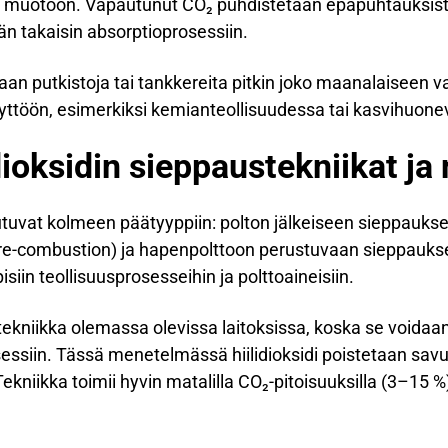
muotoon. Vapautunut CO₂ puhdistetaan epäpuhtauksista j
ään takaisin absorptioprosessiin.
etaan putkistoja tai tankkereita pitkin joko maanalaiseen va
yttöön, esimerkiksi kemianteollisuudessa tai kasvihuonev
dioksidin sieppaustekniikat ja 
autuvat kolmeen päätyyppiin: polton jälkeiseen sieppauks
re-combustion) ja hapenpolttoon perustuvaan sieppaukse
siin teollisuusprosesseihin ja polttoaineisiin.
 tekniikka olemassa olevissa laitoksissa, koska se voidaa
ssiin. Tässä menetelmässä hiilidioksidi poistetaan savu
. Tekniikka toimii hyvin matalilla CO₂-pitoisuuksilla (3–15 %) 