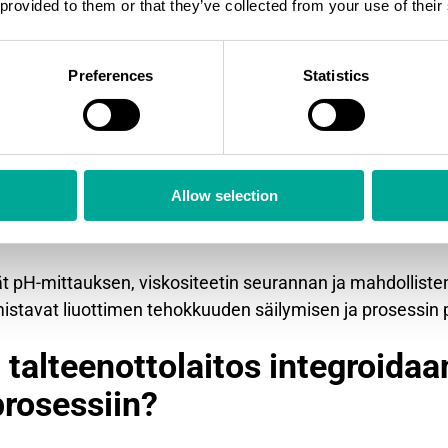
 provided to them or that they’ve collected from your use of their
yttöä varten.
miä massataseiden laskemiseksi ja prosessin optimoimis
Preferences
Statistics
ntureilla tai ultraäänivirtausmittareilla. Nestemäisten li
rtausmittareita.
at absorptio- ja desorptioprosesseja. Absorptiotornin lämp
Allow selection
taas regeneraattorin lämpötila määrittää energiankulut
jauksen ja turvallisuuden.
ät pH-mittauksen, viskositeetin seurannan ja mahdollist
stavat liuottimen tehokkuuden säilymisen ja prosessin 
n talteenottolaitos integroida
prosessiin?