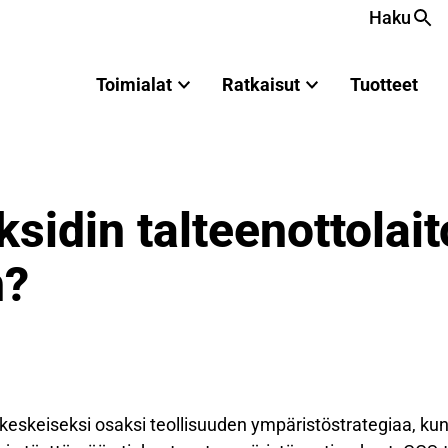
Haku
Toimialat
Ratkaisut
Tuotteet
ksidin talteenottolai
n?
 keskeiseksi osaksi teollisuuden ympäristöstrategiaa, kun