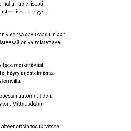
malla huolellisesti
rusteellisen analyysin
än yleensä savukaasulinjaan
täpisteessä on varmistettava
vitsee merkittävästi
ai höyryjärjestelmästä.
torneilla.
prosessin automaatioon.
ytön. Mittausdatan
alteenottolaitos tarvitsee