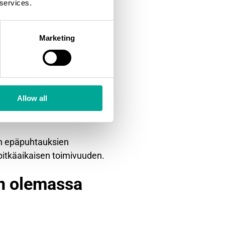
 services.
eksi. Savukaasuvirtaukset
Marketing
uottimien virtaukset vaativat
ötilaprofiili vaikuttaa
Allow all
uksen. Painemittaukset
en epäpuhtauksien
pitkäaikaisen toimivuuden.
an olemassa