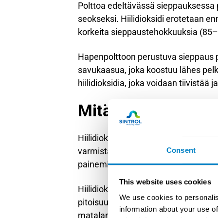
Polttoa edeltävässä sieppauksessa 
seokseksi. Hiilidioksidi erotetaan en
korkeita sieppaustehokkuuksia (85–95 
Hapenpolttoon perustuva sieppaus p
savukaasua, joka koostuu lähes pelk
hiilidioksidia, joka voidaan tiivistää 
Mitä mittauslaitteit
Hiilidioksidin talteenottolaitos tarv
varmistamiseksi. Keskeisimpiä mittau
Consent
painemittaukset sekä liuottimen laa
This website uses cookies
Hiilidioksidimittaus on kriittisin m
We use cookies to personalis
pitoisuus tyypillisesti infrapunaspek
information about your use of
matalan pitoisuuden mittareita siep