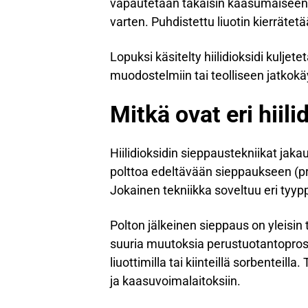
vapautetaan takaisin kaasumaiseen 
varten. Puhdistettu liuotin kierrätet
Lopuksi käsitelty hiilidioksidi kuljet
muodostelmiin tai teolliseen jatkokä
Mitkä ovat eri hiili
Hiilidioksidin sieppaustekniikat jak
polttoa edeltävään sieppaukseen (p
Jokainen tekniikka soveltuu eri tyyppi
Polton jälkeinen sieppaus on yleisin
suuria muutoksia perustuotantoprose
liuottimilla tai kiinteillä sorbenteilla
ja kaasuvoimalaitoksiin.