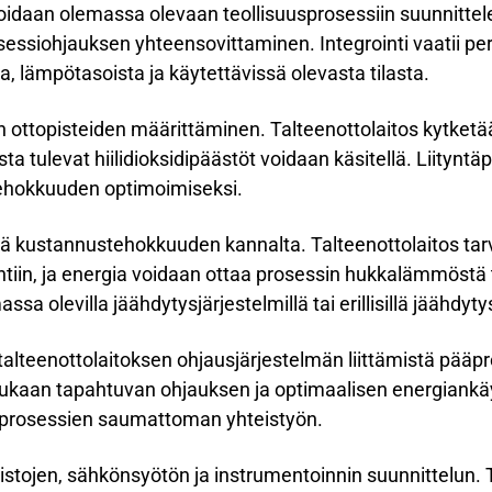
groidaan olemassa olevaan teollisuusprosessiin suunnittele
osessiohjauksen yhteensovittaminen. Integrointi vaatii pe
, lämpötasoista ja käytettävissä olevasta tilasta.
ottopisteiden määrittäminen. Talteenottolaitos kytketä
ista tulevat hiilidioksidipäästöt voidaan käsitellä. Liityn
stehokkuuden optimoimiseksi.
ekijä kustannustehokkuuden kannalta. Talteenottolaitos tar
tiin, ja energia voidaan ottaa prosessin hukkalämmöstä t
 olevilla jäähdytysjärjestelmillä tai erillisillä jäähdytys
 talteenottolaitoksen ohjausjärjestelmän liittämistä pää
kaan tapahtuvan ohjauksen ja optimaalisen energiankä
 prosessien saumattoman yhteistyön.
istojen, sähkönsyötön ja instrumentoinnin suunnittelun. T