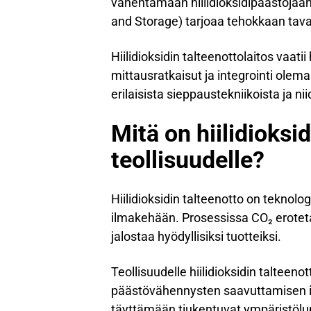
vähentämään hiilidioksidipäästöjää
and Storage) tarjoaa tehokkaan tavan
Hiilidioksidin talteenottolaitos vaat
mittausratkaisut ja integrointi olem
erilaisista sieppaustekniikoista ja ni
Mitä on hiilidioksi
teollisuudelle?
Hiilidioksidin talteenotto on teknolo
ilmakehään. Prosessissa CO₂ erotetaan
jalostaa hyödyllisiksi tuotteiksi.
Teollisuudelle hiilidioksidin taltee
päästövähennysten saavuttamisen ilm
täyttämään tiukentuvat ympäristölu