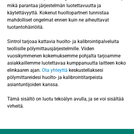
mikä parantaa järjestelmän luotettavuutta ja
käytettävyyttä. Kokenut huoltopartneri tunnistaa
mahdolliset ongelmat ennen kuin ne aiheuttavat
tuotantohäiriöitä.
Sintrol tarjoaa kattavia huolto- ja kalibrointipalveluita
teollisille pölymittausjärjestelmille. Viiden
vuosikymmenen kokemuksemme pohjalta tarjoamme
asiakkaillemme luotettavaa kumppanuutta laitteen koko
elinkaaren ajan.
Ota yhteyttä
keskustellaksesi
pölymittareidesi huolto- ja kalibrointitarpeista
asiantuntijoiden kanssa.
Tämä sisältö on luotu tekoälyn avulla, ja se voi sisältää
virheitä.