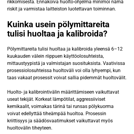
rikkomisesta. Ennakoiva huolto-ohjelma minimoi nämä
riskit ja varmistaa laitteiston luotettavan toiminnan.
Kuinka usein pölymittareita
tulisi huoltaa ja kalibroida?
Pölymittareita tulisi huoltaa ja kalibroida yleensä 6–12
kuukauden välein riippuen käyttöolosuhteista,
mittaustyypistä ja valmistajan suosituksista. Vaativissa
prosessiolosuhteissa huoltoväli voi olla lyhyempi, kun
taas vakaat prosessit voivat sallia pidemmät huoltovälit.
Huolto- ja kalibrointivälin määrittämiseen vaikuttavat
useat tekijät. Korkeat lämpötilat, aggressiiviset
kemikaalit, voimakas tärinä tai runsas pölykuorma
voivat edellyttää tiheämpää huoltoa. Prosessin
kriittisyys ja säädösvaatimukset vaikuttavat myös
huoltovälin tiheyteen.