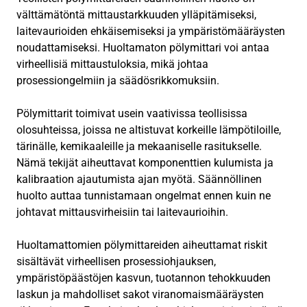
välttämätöntä mittaustarkkuuden ylläpitämiseksi,
laitevaurioiden ehkäisemiseksi ja ympäristömääräysten
noudattamiseksi. Huoltamaton pölymittari voi antaa
virheellisiä mittaustuloksia, mikä johtaa
prosessiongelmiin ja säädösrikkomuksiin.
Pölymittarit toimivat usein vaativissa teollisissa
olosuhteissa, joissa ne altistuvat korkeille lämpötiloille,
tärinälle, kemikaaleille ja mekaaniselle rasitukselle.
Nämä tekijät aiheuttavat komponenttien kulumista ja
kalibraation ajautumista ajan myötä. Säännöllinen
huolto auttaa tunnistamaan ongelmat ennen kuin ne
johtavat mittausvirheisiin tai laitevaurioihin.
Huoltamattomien pölymittareiden aiheuttamat riskit
sisältävät virheellisen prosessiohjauksen,
ympäristöpäästöjen kasvun, tuotannon tehokkuuden
laskun ja mahdolliset sakot viranomaismääräysten