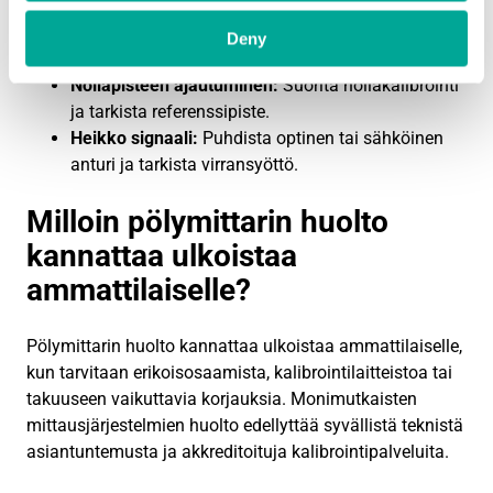
kaapelointi, puhdista liittimet.
Mittausarvojen hyppiminen:
Tarkista anturin
Deny
kiinnitys ja tärinänvaimennus.
Nollapisteen ajautuminen:
Suorita nollakalibrointi
ja tarkista referenssipiste.
Heikko signaali:
Puhdista optinen tai sähköinen
anturi ja tarkista virransyöttö.
Milloin pölymittarin huolto
kannattaa ulkoistaa
ammattilaiselle?
Pölymittarin huolto kannattaa ulkoistaa ammattilaiselle,
kun tarvitaan erikoisosaamista, kalibrointilaitteistoa tai
takuuseen vaikuttavia korjauksia. Monimutkaisten
mittausjärjestelmien huolto edellyttää syvällistä teknistä
asiantuntemusta ja akkreditoituja kalibrointipalveluita.