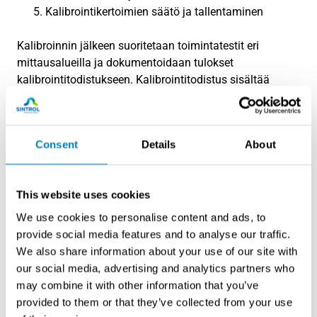
Kalibrointikertoimien säätö ja tallentaminen
Kalibroinnin jälkeen suoritetaan toimintatestit eri
mittausalueilla ja dokumentoidaan tulokset
kalibrointitodistukseen. Kalibrointitodistus sisältää
mittaustarkkuuden, epävarmuusarviot ja jäljitettävyyden
kansainvälisiin standardeihin.
Consent
Details
About
Mitkä ovat yleisimmät
pölymittareiden huolto-
ongelmat ja niiden ratkaisut?
This website uses cookies
We use cookies to personalise content and ads, to
Yleisimmät pölymittareiden huolto-ongelmat ovat
provide social media features and to analyse our traffic.
anturin likaantuminen, kalibraation ajautuminen,
We also share information about your use of our site with
elektroniikan häiriöt ja mekaanisten osien kuluminen.
our social media, advertising and analytics partners who
Nämä ongelmat johtavat mittausvirheisiin, signaalin
may combine it with other information that you’ve
epävakauteen ja lopulta laitevaurioihin ilman
provided to them or that they’ve collected from your use
asianmukaista huoltoa.