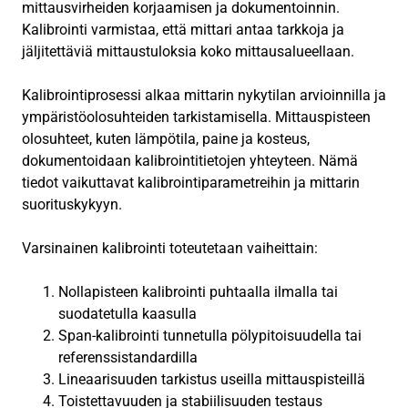
mittausvirheiden korjaamisen ja dokumentoinnin.
Kalibrointi varmistaa, että mittari antaa tarkkoja ja
jäljitettäviä mittaustuloksia koko mittausalueellaan.
Kalibrointiprosessi alkaa mittarin nykytilan arvioinnilla ja
ympäristöolosuhteiden tarkistamisella. Mittauspisteen
olosuhteet, kuten lämpötila, paine ja kosteus,
dokumentoidaan kalibrointitietojen yhteyteen. Nämä
tiedot vaikuttavat kalibrointiparametreihin ja mittarin
suorituskykyyn.
Varsinainen kalibrointi toteutetaan vaiheittain:
Nollapisteen kalibrointi puhtaalla ilmalla tai
suodatetulla kaasulla
Span-kalibrointi tunnetulla pölypitoisuudella tai
referenssistandardilla
Lineaarisuuden tarkistus useilla mittauspisteillä
Toistettavuuden ja stabiilisuuden testaus