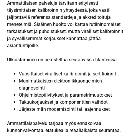
Ammattilaisen palveluja tarvitaan erityisesti
täysimittaisen kalibroinnin yhteydessä, joka vaatii
jäljitettäviä referenssistandardeja ja akkreditoituja
menetelmiä. Sisäinen huolto voi kattaa rutiininomaiset
tarkastukset ja puhdistukset, mutta viralliset kalibroinnit
ja syvällisemmät korjaukset kannattaa jättää
asiantuntijoille.
Ulkoistaminen on perusteltua seuraavissa tilanteissa:
Vuosittaiset viralliset kalibroinnit ja sertifioinnit
Monimutkaisten elektroniikkaongelmien
diagnosointi
Ohjelmistopäivitykset ja parametrimuutokset
Takuukorjaukset ja komponenttien vaihdot
Järjestelmän modernisointi tai laajennukset
Ammattilaispalvelu tarjoaa myös ennakoivaa
kunnonvalvontaa, etätukea ja reaaliaikaista seurantaa,