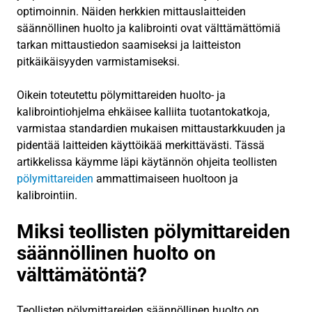
optimoinnin. Näiden herkkien mittauslaitteiden
säännöllinen huolto ja kalibrointi ovat välttämättömiä
tarkan mittaustiedon saamiseksi ja laitteiston
pitkäikäisyyden varmistamiseksi.
Oikein toteutettu pölymittareiden huolto- ja
kalibrointiohjelma ehkäisee kalliita tuotantokatkoja,
varmistaa standardien mukaisen mittaustarkkuuden ja
pidentää laitteiden käyttöikää merkittävästi. Tässä
artikkelissa käymme läpi käytännön ohjeita teollisten
pölymittareiden
ammattimaiseen huoltoon ja
kalibrointiin.
Miksi teollisten pölymittareiden
säännöllinen huolto on
välttämätöntä?
Teollisten pölymittareiden säännöllinen huolto on