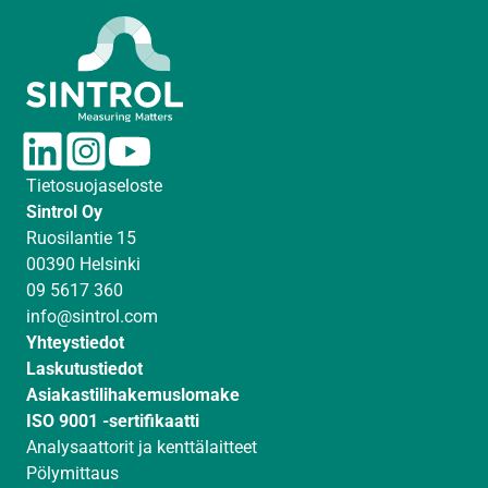
L
I
Y
i
n
o
Tietosuojaseloste
n
s
u
Sintrol Oy
k
t
T
Ruosilantie 15
e
a
u
00390 Helsinki
d
g
b
09 5617 360
I
r
e
info@sintrol.com
n
a
Yhteystiedot
m
Laskutustiedot
Asiakastilihakemuslomake
ISO 9001 -sertifikaatti
Analysaattorit ja kenttälaitteet
Pölymittaus