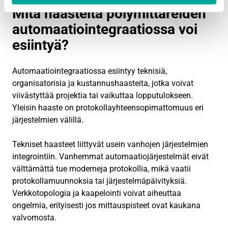
Mitä haasteita pölymittareiden
automaatiointegraatiossa voi
esiintyä?
Automaatiointegraatiossa esiintyy teknisiä,
organisatorisia ja kustannushaasteita, jotka voivat
viivästyttää projektia tai vaikuttaa lopputulokseen.
Yleisin haaste on protokollayhteensopimattomuus eri
järjestelmien välillä.
Tekniset haasteet liittyvät usein vanhojen järjestelmien
integrointiin. Vanhemmat automaatiojärjestelmät eivät
välttämättä tue moderneja protokollia, mikä vaatii
protokollamuunnoksia tai järjestelmäpäivityksiä.
Verkkotopologia ja kaapelointi voivat aiheuttaa
ongelmia, erityisesti jos mittauspisteet ovat kaukana
valvomosta.