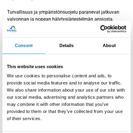
Turvallisuus ja ympäristönsuojelu paranevat jatkuvan
valvonnan ja nopean hälytysjärjestelmän ansiosta.
Automaattinen dokumentointi helpottaa viranomaisten
vaatimusten täyttämistä ja ympäristölupien seurantaa.
Consent
Details
About
Miten valitaan oikea pölymittari
automaatiokäyttöön?
This website uses cookies
Oikean pölymittarin valinta automaatiokäyttöön
We use cookies to personalise content and ads, to
edellyttää prosessiolosuhteiden, viestintävaatimusten ja
provide social media features and to analyse our traffic.
integraatiotarpeiden huolellista analysointia. Mittarin on
We also share information about your use of our site with
tuettava tarvittavia protokollia ja sovittava prosessin
our social media, advertising and analytics partners who
fyysisiin olosuhteisiin.
may combine it with other information that you’ve
provided to them or that they’ve collected from your use
Prosessiolosuhteet määrittävät mittarin tekniset
of their services.
vaatimukset. Lämpötila, kosteus, paine ja kemiallinen
ympäristö vaikuttavat anturin valintaan. Esimerkiksi