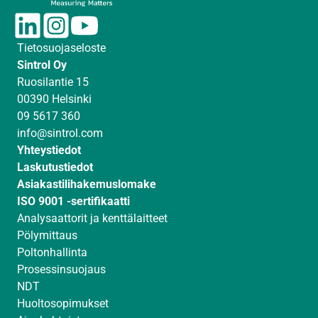
L
I
Y
i
n
o
Tietosuojaseloste
n
s
u
Sintrol Oy
k
t
T
Ruosilantie 15
e
a
u
00390 Helsinki
d
g
b
09 5617 360
I
r
e
info@sintrol.com
n
a
Yhteystiedot
m
Laskutustiedot
Asiakastilihakemuslomake
ISO 9001 -sertifikaatti
Analysaattorit ja kenttälaitteet
Pölymittaus
Poltonhallinta
Prosessinsuojaus
NDT
Huoltosopimukset