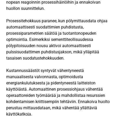
nopean reagoinnin prosessihäiriöihin ja ennakoivan
huollon suunnittelun.
Prosessitehokkuus paranee, kun pölymittausdata ohjaa
automaattisesti suodattimien puhdistusta,
prosessiparametrien säätöä ja tuotantonopeuden
optimointia. Esimerkiksi sementtiteollisuudessa
pölypitoisuuden nousu aktivoi automaattisesti
pulssisuodattimen puhdistusjakson, mikä ylläpitää
tasaisen suodatustehokkuuden.
Kustannussäästöt syntyvät vähentyneestä
manuaalisesta valvonnasta, optimoidusta
energiankulutuksesta ja pidentyneestä laitteiston
käyttöiästä. Automaattinen prosessiohjaus vähentää
operaattoreiden työmäärää ja mahdollistaa resurssien
kohdentamisen kriittisempiin tehtäviin. Ennakoiva huolto
perustuu mittausdataan, mikä vähentää yllättäviä
käyttökatkoja.