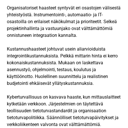
Organisatoriset haasteet syntyvät eri osastojen välisestä
yhteistyöstä. Instrumentointi-, automaatio- ja IT-
osastoilla on erilaiset näkökulmat ja prioriteetit. Selkeä
projektinhallinta ja vastuunjako ovat välttämättömiä
onnistuneen integraation kannalta.
Kustannushaasteet johtuvat usein aliarvioiduista
integrointikustannuksista. Pelkkä mittarin hinta ei kerro
kokonaiskustannuksista. Mukaan on laskettava
asennustyö, ohjelmointi, testaus, koulutus ja
käyttöönotto. Huolellinen suunnittelu ja realistinen
budjetointi ehkäisevät yllätyskustannuksia.
Kyberturvallisuus on kasvava haaste, kun mittauslaitteet
kytketään verkkoon. Järjestelmien on täytettävä
teollisuuden tietoturvastandardit ja organisaation
tietoturvapolitiikka. Säännölliset tietoturvapäivitykset ja
verkkoliikenteen valvonta ovat välttämättömiä.