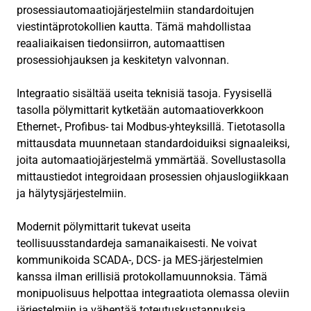
prosessiautomaatiojärjestelmiin standardoitujen
viestintäprotokollien kautta. Tämä mahdollistaa
reaaliaikaisen tiedonsiirron, automaattisen
prosessiohjauksen ja keskitetyn valvonnan.
Integraatio sisältää useita teknisiä tasoja. Fyysisellä
tasolla pölymittarit kytketään automaatioverkkoon
Ethernet-, Profibus- tai Modbus-yhteyksillä. Tietotasolla
mittausdata muunnetaan standardoiduiksi signaaleiksi,
joita automaatiojärjestelmä ymmärtää. Sovellustasolla
mittaustiedot integroidaan prosessien ohjauslogiikkaan
ja hälytysjärjestelmiin.
Modernit pölymittarit tukevat useita
teollisuusstandardeja samanaikaisesti. Ne voivat
kommunikoida SCADA-, DCS- ja MES-järjestelmien
kanssa ilman erillisiä protokollamuunnoksia. Tämä
monipuolisuus helpottaa integraatiota olemassa oleviin
järjestelmiin ja vähentää toteutuskustannuksia.