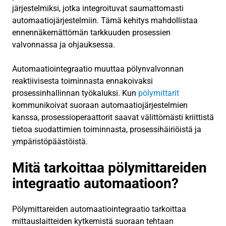
järjestelmiksi, jotka integroituvat saumattomasti
automaatiojärjestelmiin. Tämä kehitys mahdollistaa
ennennäkemättömän tarkkuuden prosessien
valvonnassa ja ohjauksessa.
Automaatiointegraatio muuttaa pölynvalvonnan
reaktiivisesta toiminnasta ennakoivaksi
prosessinhallinnan työkaluksi. Kun
pölymittarit
kommunikoivat suoraan automaatiojärjestelmien
kanssa, prosessioperaattorit saavat välittömästi kriittistä
tietoa suodattimien toiminnasta, prosessihäiriöistä ja
ympäristöpäästöistä.
Mitä tarkoittaa pölymittareiden
integraatio automaatioon?
Pölymittareiden automaatiointegraatio tarkoittaa
mittauslaitteiden kytkemistä suoraan tehtaan