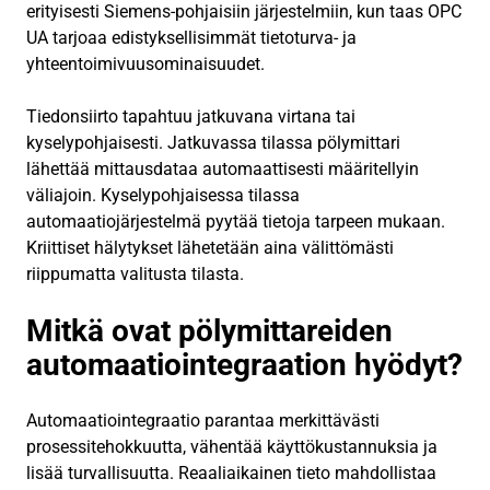
erityisesti Siemens-pohjaisiin järjestelmiin, kun taas OPC
UA tarjoaa edistyksellisimmät tietoturva- ja
yhteentoimivuusominaisuudet.
Tiedonsiirto tapahtuu jatkuvana virtana tai
kyselypohjaisesti. Jatkuvassa tilassa pölymittari
lähettää mittausdataa automaattisesti määritellyin
väliajoin. Kyselypohjaisessa tilassa
automaatiojärjestelmä pyytää tietoja tarpeen mukaan.
Kriittiset hälytykset lähetetään aina välittömästi
riippumatta valitusta tilasta.
Mitkä ovat pölymittareiden
automaatiointegraation hyödyt?
Automaatiointegraatio parantaa merkittävästi
prosessitehokkuutta, vähentää käyttökustannuksia ja
lisää turvallisuutta. Reaaliaikainen tieto mahdollistaa