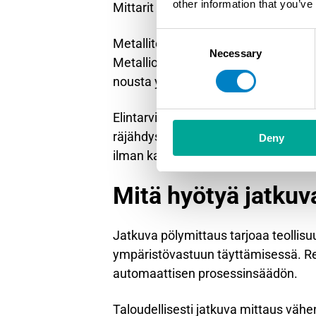
other information that you’ve
Mittarit on suunniteltava kestämään a
Consent
Metalliteollisuudessa pölymittaus k
Necessary
Selection
Metallioksidihiukkaset ovat usein pie
nousta yli 1000 °C:een, mikä edellyt
Elintarviketeollisuudessa pölymittaus 
räjähdysturvallisuus ovat keskeisiä.
Deny
ilman kanssa, mikä vaatii erityistä 
Mitä hyötyä jatkuv
Jatkuva pölymittaus tarjoaa teollis
ympäristövastuun täyttämisessä. Rea
automaattisen prosessinsäädön.
Taloudellisesti jatkuva mittaus väh