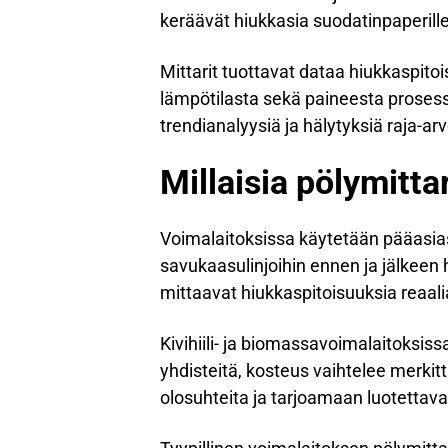
keräävät hiukkasia suodatinpaperill
Mittarit tuottavat dataa hiukkaspi
lämpötilasta sekä paineesta prosess
trendianalyysiä ja hälytyksiä raja-arv
Millaisia pölymitta
Voimalaitoksissa käytetään pääasias
savukaasulinjoihin ennen ja jälkeen 
mittaavat hiukkaspitoisuuksia reaali
Kivihiili- ja biomassavoimalaitoksiss
yhdisteitä, kosteus vaihtelee merkit
olosuhteita ja tarjoamaan luotettava