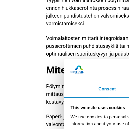
Tyypillinen voimalaitoksen pölymitt
ennen hiukkaserotinta prosessin ra
jälkeen puhdistustehon valvomiseksi.
varmistamiseksi.
Voimalaitosten mittarit integroidaan
pussierottimien puhdistussykliä tai
optimaalisen suorituskyvyn ja pääst
Miten pölymittaus 
Pölymittauksen toteutus vaihtelee me
Consent
mittausvaatimusten mukaan. Kemiant
kestävyys, kun taas metalliteollisuude
This website uses cookies
Paperi- ja selluteollisuudessa pöly
We use cookies to personalis
valvontaan. Mittaushaasteet liittyvät
information about your use of