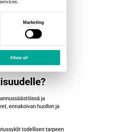
 services.
sien päästöihin.
Marketing
etelmiä. Lämpötilat voivat
elmiä.
ieniastandardit ja
jähdyskelpoisia seoksia
Allow all
elmien suunnittelussa.
lisuudelle?
stannussäästöissä ja
et, ennakoivan huollon ja
tussyklit todellisen tarpeen