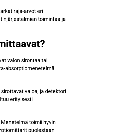
arkat raja-arvot eri
tinjärjestelmien toimintaa ja
 mittaavat?
at valon sirontaa tai
eeta-absorptiomenetelmä
sirottavat valoa, ja detektori
uu erityisesti
. Menetelmä toimii hyvin
rptiomittarit puolestaan