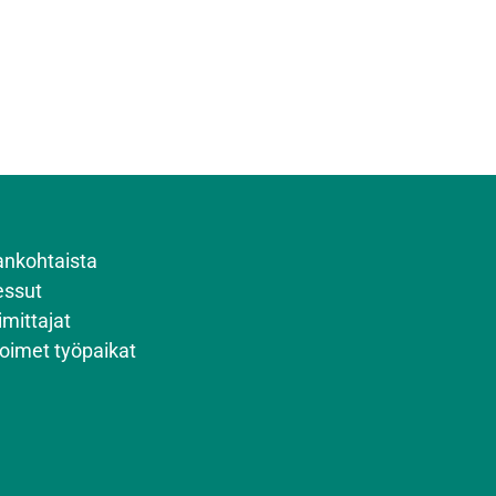
ankohtaista
ssut
imittajat
oimet työpaikat