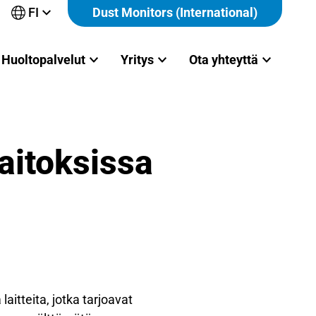
FI
Dust Monitors (International)
Avaa
alavalikko
Huoltopalvelut
Yritys
Ota yhteyttä
laitoksissa
aitteita, jotka tarjoavat