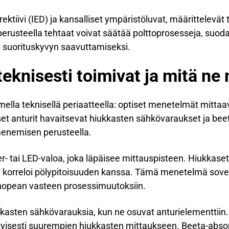
ktiivi (IED) ja kansalliset ympäristöluvat, määrittelevät t
 perusteella tehtaat voivat säätää polttoprosesseja, suoda
 suorituskyvyn saavuttamiseksi.
teknisesti toimivat ja mitä ne
mella teknisellä periaatteella: optiset menetelmät mittaav
riset anturit havaitsevat hiukkasten sähkövaraukset ja b
menemisen perusteella.
r- tai LED-valoa, joka läpäisee mittauspisteen. Hiukkaset 
 korreloi pölypitoisuuden kanssa. Tämä menetelmä sovelt
aa nopean vasteen prosessimuutoksiin.
ukkasten sähkövarauksia, kun ne osuvat anturielementtiin
rityisesti suurempien hiukkasten mittaukseen. Beeta-abso