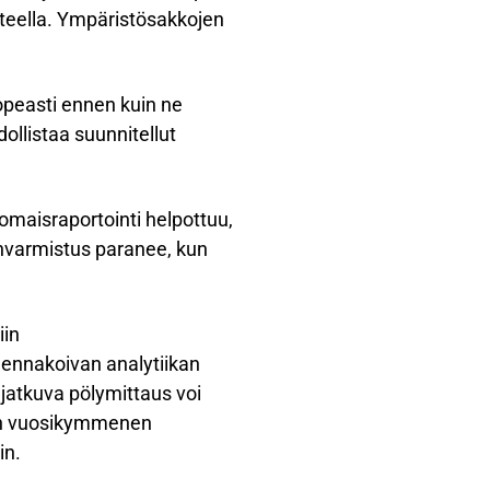
teella. Ympäristösakkojen
opeasti ennen kuin ne
ollistaa suunnitellut
omaisraportointi helpottuu,
nvarmistus paranee, kun
iin
 ennakoivan analytiikan
 jatkuva pölymittaus voi
iden vuosikymmenen
in.