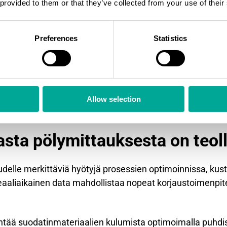
 provided to them or that they’ve collected from your use of their
lkalisia ja korrosiivisia kaasuja.
ohdistuu sulatusuunien sekä valssaamo- ja kuivausproses
Preferences
Statistics
niä ja reaktiivisia, mikä vaatii erikoistuneita mittausmen
tää korkealämpötilakestäviä antureita ja jäähdytysjärjest
liittyy kuivaus-, jauhatus- ja pakkauslinjoihin, joissa hyg
 Orgaaniset hiukkaset voivat olla palavia ja muodostaa rä
Allow selection
huomiota mittauspisteen valinnassa ja turvallisuusjärjest
asta pölymittauksesta on teol
uudelle merkittäviä hyötyjä prosessien optimoinnissa, ku
aliaikainen data mahdollistaa nopeat korjaustoimenpite
entää suodatinmateriaalien kulumista optimoimalla puhdis