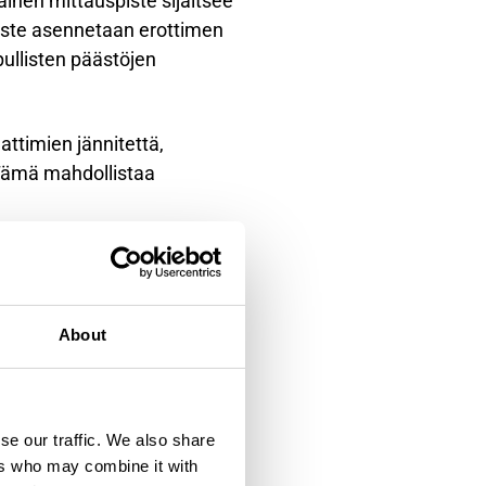
inen mittauspiste sijaitsee
iste asennetaan erottimen
pullisten päästöjen
attimien jännitettä,
 Tämä mahdollistaa
ehtaissa?
en, hiukkastyyppien ja
About
siivisten aineiden
en erityispiirteisiin.
kä kuitupitoisen ilman
se our traffic. We also share
viin prosessiolosuhteisiin.
ers who may combine it with