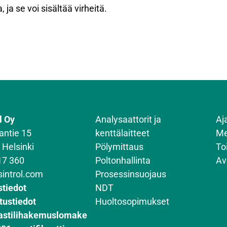
 ja se voi sisältää virheitä.
l Oy
Analysaattorit ja
Aj
antie 15
kenttälaitteet
Me
 Helsinki
Pölymittaus
To
17 360
Poltonhallinta
Av
sintrol.com
Prosessinsuojaus
stiedot
NDT
tustiedot
Huoltosopimukset
astilihakemuslomake