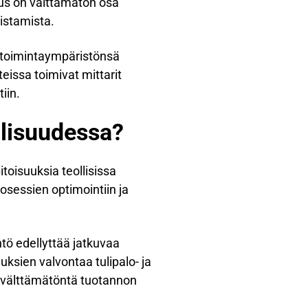
taus on välttämätön osa
istamista.
 toimintaympäristönsä
eissa toimivat mittarit
iin.
ollisuudessa?
itoisuuksia teollisissa
osessien optimointiin ja
tö edellyttää jatkuvaa
uksien valvontaa tulipalo- ja
n välttämätöntä tuotannon