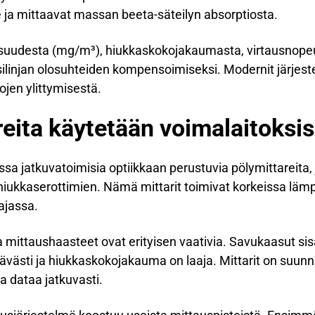
e ja mittaavat massan beeta-säteilyn absorptiosta.
toisuudesta (mg/m³), hiukkaskokojakaumasta, virtausnope
ilinjan olosuhteiden kompensoimiseksi. Modernit järjes
ojen ylittymisestä.
reita käytetään voimalaitoksi
sa jatkuvatoimisia optiikkaan perustuvia pölymittareita,
hiukkaserottimien. Nämä mittarit toimivat korkeissa lämp
ajassa.
a mittaushaasteet ovat erityisen vaativia. Savukaasut sisä
tävästi ja hiukkaskokojakauma on laaja. Mittarit on suun
a dataa jatkuvasti.