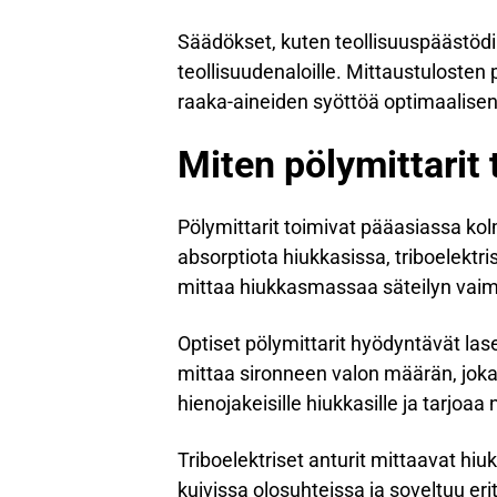
Säädökset, kuten teollisuuspäästödire
teollisuudenaloille. Mittaustulosten
raaka-aineiden syöttöä optimaalisen
Miten pölymittarit 
Pölymittarit toimivat pääasiassa kol
absorptiota hiukkasissa, triboelekt
mittaa hiukkasmassaa säteilyn vai
Optiset pölymittarit hyödyntävät lase
mittaa sironneen valon määrän, joka
hienojakeisille hiukkasille ja tarjo
Triboelektriset anturit mittaavat hi
kuivissa olosuhteissa ja soveltuu e