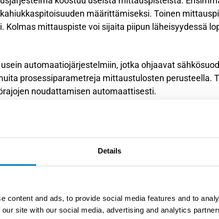
ausjärjestelmä koostuu useista mittauspisteistä. Ensimmä
akahiukkaspitoisuuden määrittämiseksi. Toinen mittausp
 Kolmas mittauspiste voi sijaita piipun läheisyydessä lo
 usein automaatiojärjestelmiin, jotka ohjaavat sähkösuod
 muita prosessiparametreja mittaustulosten perusteella.
örajojen noudattamisen automaattisesti.
eroaa eri teollisuudenalojen t
rkittävästi teollisuudenalojen välillä prosessiolosuhteid
Details
eollisuudessa korostuvat räjähdysturvallisuus ja aggres
ssa keskitytään korkeisiin lämpötiloihin ja metallihiukkast
mittaus keskittyy sooda- ja meesauunien savukaasuihin se
e content and ads, to provide social media features and to analy
 korkeaan kosteuteen, orgaanisiin yhdisteisiin ja vaihtele
 our site with our social media, advertising and analytics partn