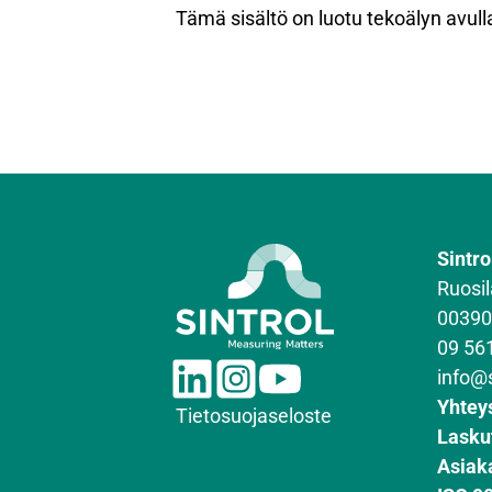
Tämä sisältö on luotu tekoälyn avulla,
Sintro
Ruosil
00390
09 56
L
I
Y
info@
i
n
o
Yhtey
Tietosuojaseloste
n
s
u
Lasku
k
t
T
Asiak
e
a
u