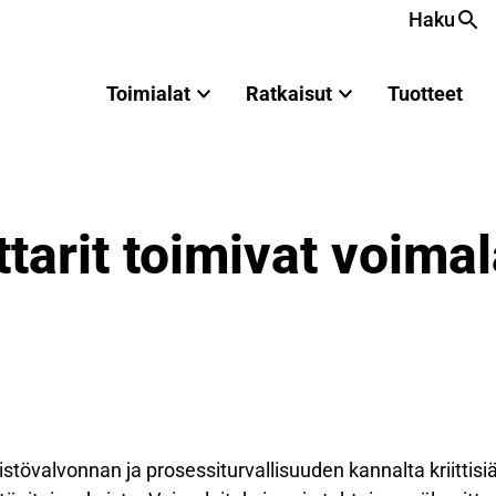
Haku
Toimialat
Ratkaisut
Tuotteet
tarit toimivat voima
tövalvonnan ja prosessiturvallisuuden kannalta kriittisiä l