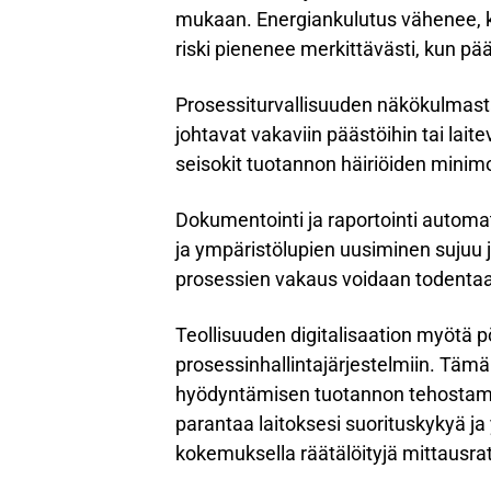
mukaan. Energiankulutus vähenee, k
riski pienenee merkittävästi, kun pää
Prosessiturvallisuuden näkökulmasta
johtavat vakaviin päästöihin tai lait
seisokit tuotannon häiriöiden minim
Dokumentointi ja raportointi automat
ja ympäristölupien uusiminen sujuu
prosessien vakaus voidaan todentaa o
Teollisuuden digitalisaation myötä p
prosessinhallintajärjestelmiin. Täm
hyödyntämisen tuotannon tehostami
parantaa laitoksesi suorituskykyä j
kokemuksella räätälöityjä mittausratk