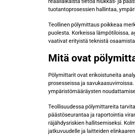
reaaliaikaista tietoa hiukkas- ja pä
tuotantoprosessien hallintaa, ympä
Teollinen pölymittaus poikkeaa mer
puolesta. Korkeissa lämpötiloissa, a
vaativat erityistä teknistä osaamista
Mitä ovat pölymitta
Pölymittarit ovat erikoistuneita analy
prosesseissa ja savukaasuvirroissa. 
ympäristömääräysten noudattamis
Teollisuudessa pölymittareita tarvi
päästöseurantaa ja raportointia viran
räjähdysriskien hallitsemiseksi. Ko
jatkuvuudelle ja laitteiden elinkaaren