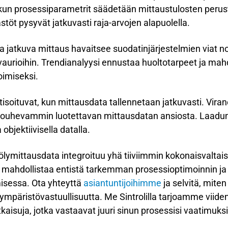
un prosessiparametrit säädetään mittaustulosten perus
stöt pysyvät jatkuvasti raja-arvojen alapuolella.
 jatkuva mittaus havaitsee suodatinjärjestelmien viat n
evaurioihin. Trendianalyysi ennustaa huoltotarpeet ja mahd
oimiseksi.
isoituvat, kun mittausdata tallennetaan jatkuvasti. Viran
 jouhevammin luotettavan mittausdatan ansiosta. Laadu
bjektiivisella datalla.
ölymittausdata integroituu yhä tiiviimmin kokonaisvaltais
ä mahdollistaa entistä tarkemman prosessioptimoinnin ja
sessa. Ota yhteyttä
asiantuntijoihimme
ja selvitä, miten
a ympäristövastuullisuutta. Me Sintrolilla tarjoamme vi
aisuja, jotka vastaavat juuri sinun prosessisi vaatimuksi