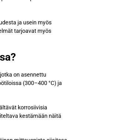
udesta ja usein myös
telmät tarjoavat myös
ssa?
 jotka on asennettu
ötiloissa (300–400 °C) ja
ltävät korrosiivisia
niteltava kestämään näitä