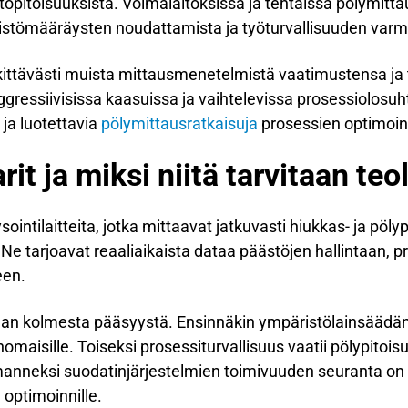
ästöpitoisuuksista. Voimalaitoksissa ja tehtaissa pölymit
ristömääräysten noudattamista ja työturvallisuuden varm
kittävästi muista mittausmenetelmistä vaatimustensa ja
ggressiivisissa kaasuissa ja vaihtelevissa prosessiolosuht
 ja luotettavia
pölymittausratkaisuja
prosessien optimoint
rit ja miksi niitä tarvitaan te
sointilaitteita, jotka mittaavat jatkuvasti hiukkas- ja pölyp
Ne tarjoavat reaaliaikaista dataa päästöjen hallintaan, pr
een.
taan kolmesta pääsyystä. Ensinnäkin ympäristölainsäädän
omaisille. Toiseksi prosessiturvallisuus vaatii pölypitoisu
lmanneksi suodatinjärjestelmien toimivuuden seuranta o
 optimoinnille.