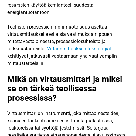
resurssien käyttöä kemianteollisuudesta
energiantuotantoon.
Teollisten prosessien monimuotoisuus asettaa
virtausmittaukselle erilaisia vaatimuksia riippuen
mitattavasta aineesta, prosessiolosuhteista ja
tarkkuustarpeista.
Virtausmittauksen teknologiat
kehittyvät jatkuvasti vastaamaan yhä vaativampiin
mittaustarpeisiin.
Mikä on virtausmittari ja miksi
se on tärkeä teollisessa
prosessissa?
Virtausmittari on instrumentti, joka mittaa nesteiden,
kaasujen tai kiintoaineiden virtausta putkistoissa,
reaktoreissa tai syöttöjärjestelmissä. Se tarjoaa
reaaliaikaista tietoa virtausnopeudesta, tilavuusvirrasta