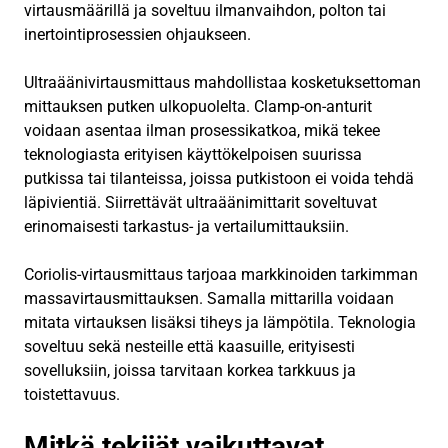
virtausmäärillä ja soveltuu ilmanvaihdon, polton tai
inertointiprosessien ohjaukseen.
Ultraäänivirtausmittaus mahdollistaa kosketuksettoman
mittauksen putken ulkopuolelta. Clamp-on-anturit
voidaan asentaa ilman prosessikatkoa, mikä tekee
teknologiasta erityisen käyttökelpoisen suurissa
putkissa tai tilanteissa, joissa putkistoon ei voida tehdä
läpivientiä. Siirrettävät ultraäänimittarit soveltuvat
erinomaisesti tarkastus- ja vertailumittauksiin.
Coriolis-virtausmittaus tarjoaa markkinoiden tarkimman
massavirtausmittauksen. Samalla mittarilla voidaan
mitata virtauksen lisäksi tiheys ja lämpötila. Teknologia
soveltuu sekä nesteille että kaasuille, erityisesti
sovelluksiin, joissa tarvitaan korkea tarkkuus ja
toistettavuus.
Mitkä tekijät vaikuttavat