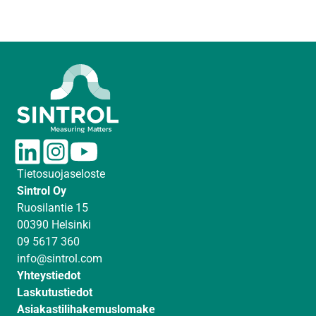
L
I
Y
i
n
o
Tietosuojaseloste
n
s
u
Sintrol Oy
k
t
T
Ruosilantie 15
e
a
u
00390 Helsinki
d
g
b
09 5617 360
I
r
e
info@sintrol.com
n
a
Yhteystiedot
m
Laskutustiedot
Asiakastilihakemuslomake