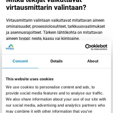
virtausmittarin valintaan?
Virtausmittarin valintaan vaikuttavat mitattavan aineen
ominaisuudet, prosessiolosuhteet, tarkkuusvaatimukset
ja asennusrajoitteet. Tärkein lähtökohta on mitattavan
aineen tyyppi: neste, kaasu vai kiintoaine.
Nestemäisten aineiden mittauksessa sähkönjohtavuus
on ratkaiseva tekijä. Sähkömagneettinen virtausmittaus
Consent
Details
About
vaatii vähintään 5 µS/cm:n sähkönjohtavuuden, kun
taas ultraääni- tai Coriolis-mittaus toimivat myös sähköä
johtamattomille nesteille. Viskoottisille nesteille, kuten
This website uses cookies
polymeereille tai öljyille, mekaaninen mittaus
soikiorotasteknologialla voi olla optimaalinen ratkaisu.
We use cookies to personalise content and ads, to
provide social media features and to analyse our traffic.
Prosessiolosuhteet asettavat omat vaatimuksensa
We also share information about your use of our site with
teknologiavalinnalle. Korkeat lämpötilat ja paineet
our social media, advertising and analytics partners who
rajaavat käytettävissä olevia teknologioita. Syövyttävät
may combine it with other information that you’ve