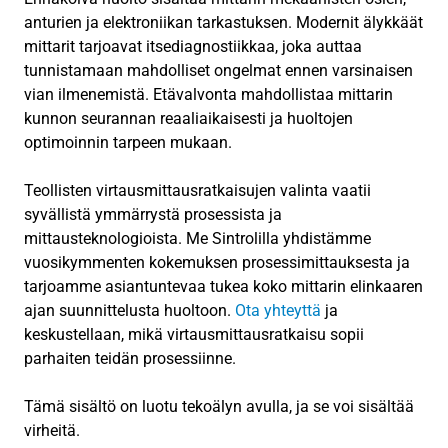
anturien ja elektroniikan tarkastuksen. Modernit älykkäät
mittarit tarjoavat itsediagnostiikkaa, joka auttaa
tunnistamaan mahdolliset ongelmat ennen varsinaisen
vian ilmenemistä. Etävalvonta mahdollistaa mittarin
kunnon seurannan reaaliaikaisesti ja huoltojen
optimoinnin tarpeen mukaan.
Teollisten virtausmittausratkaisujen valinta vaatii
syvällistä ymmärrystä prosessista ja
mittausteknologioista. Me Sintrolilla yhdistämme
vuosikymmenten kokemuksen prosessimittauksesta ja
tarjoamme asiantuntevaa tukea koko mittarin elinkaaren
ajan suunnittelusta huoltoon.
Ota yhteyttä
ja
keskustellaan, mikä virtausmittausratkaisu sopii
parhaiten teidän prosessiinne.
Tämä sisältö on luotu tekoälyn avulla, ja se voi sisältää
virheitä.