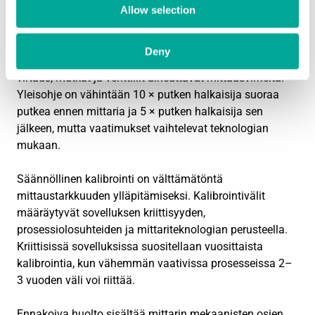
mittaustarkkuuteen.
Allow selection
Mittauspisteen valinta edellyttää riittäviä suoria
Deny
putkiosuuksia ennen ja jälkeen mittarin. Turbulentti
virtaus, mutkat ja venttiilit aiheuttavat mittausvirheitä.
Yleisohje on vähintään 10 × putken halkaisija suoraa
putkea ennen mittaria ja 5 × putken halkaisija sen
jälkeen, mutta vaatimukset vaihtelevat teknologian
mukaan.
Säännöllinen kalibrointi on välttämätöntä
mittaustarkkuuden ylläpitämiseksi. Kalibrointivälit
määräytyvät sovelluksen kriittisyyden,
prosessiolosuhteiden ja mittariteknologian perusteella.
Kriittisissä sovelluksissa suositellaan vuosittaista
kalibrointia, kun vähemmän vaativissa prosesseissa 2–
3 vuoden väli voi riittää.
Ennakoiva huolto sisältää mittarin mekaanisten osien,