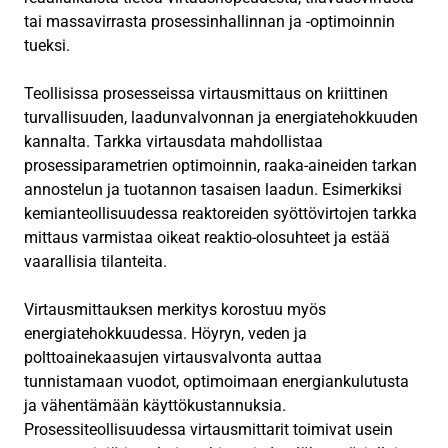
tai massavirrasta prosessinhallinnan ja -optimoinnin
tueksi.
Teollisissa prosesseissa virtausmittaus on kriittinen
turvallisuuden, laadunvalvonnan ja energiatehokkuuden
kannalta. Tarkka virtausdata mahdollistaa
prosessiparametrien optimoinnin, raaka-aineiden tarkan
annostelun ja tuotannon tasaisen laadun. Esimerkiksi
kemianteollisuudessa reaktoreiden syöttövirtojen tarkka
mittaus varmistaa oikeat reaktio-olosuhteet ja estää
vaarallisia tilanteita.
Virtausmittauksen merkitys korostuu myös
energiatehokkuudessa. Höyryn, veden ja
polttoainekaasujen virtausvalvonta auttaa
tunnistamaan vuodot, optimoimaan energiankulutusta
ja vähentämään käyttökustannuksia.
Prosessiteollisuudessa virtausmittarit toimivat usein