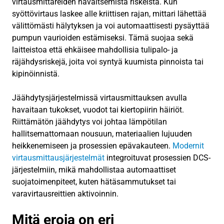
virtausmittareiden havaitsemista riskeistä. Kun
syöttövirtaus laskee alle kriittisen rajan, mittari lähettää
välittömästi hälytyksen ja voi automaattisesti pysäyttää
pumpun vaurioiden estämiseksi. Tämä suojaa sekä
laitteistoa että ehkäisee mahdollisia tulipalo- ja
räjähdysriskejä, joita voi syntyä kuumista pinnoista tai
kipinöinnistä.
Jäähdytysjärjestelmissä virtausmittauksen avulla
havaitaan tukokset, vuodot tai kiertopiirin häiriöt.
Riittämätön jäähdytys voi johtaa lämpötilan
hallitsemattomaan nousuun, materiaalien lujuuden
heikkenemiseen ja prosessien epävakauteen.
Modernit
virtausmittausjärjestelmät
integroituvat prosessien DCS-
järjestelmiin, mikä mahdollistaa automaattiset
suojatoimenpiteet, kuten hätäsammutukset tai
varavirtausreittien aktivoinnin.
Mitä eroja on eri