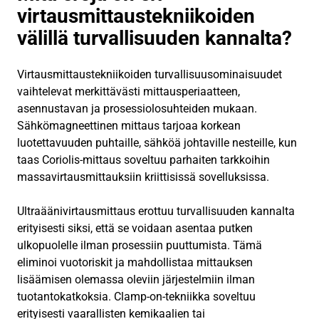
virtausmittaustekniikoiden
välillä turvallisuuden kannalta?
Virtausmittaustekniikoiden turvallisuusominaisuudet
vaihtelevat merkittävästi mittausperiaatteen,
asennustavan ja prosessiolosuhteiden mukaan.
Sähkömagneettinen mittaus tarjoaa korkean
luotettavuuden puhtaille, sähköä johtaville nesteille, kun
taas Coriolis-mittaus soveltuu parhaiten tarkkoihin
massavirtausmittauksiin kriittisissä sovelluksissa.
Ultraäänivirtausmittaus erottuu turvallisuuden kannalta
erityisesti siksi, että se voidaan asentaa putken
ulkopuolelle ilman prosessiin puuttumista. Tämä
eliminoi vuotoriskit ja mahdollistaa mittauksen
lisäämisen olemassa oleviin järjestelmiin ilman
tuotantokatkoksia. Clamp-on-tekniikka soveltuu
erityisesti vaarallisten kemikaalien tai