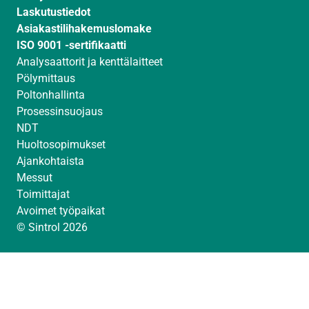
m
Laskutustiedot
Asiakastilihakemuslomake
ISO 9001 -sertifikaatti
Analysaattorit ja kenttälaitteet
Pölymittaus
Poltonhallinta
Prosessinsuojaus
NDT
Huoltosopimukset
Ajankohtaista
Messut
Toimittajat
Avoimet työpaikat
© Sintrol 2026