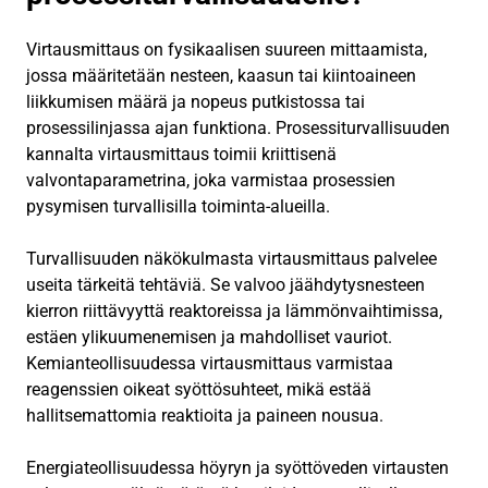
Virtausmittaus on fysikaalisen suureen mittaamista,
jossa määritetään nesteen, kaasun tai kiintoaineen
liikkumisen määrä ja nopeus putkistossa tai
prosessilinjassa ajan funktiona. Prosessiturvallisuuden
kannalta virtausmittaus toimii kriittisenä
valvontaparametrina, joka varmistaa prosessien
pysymisen turvallisilla toiminta-alueilla.
Turvallisuuden näkökulmasta virtausmittaus palvelee
useita tärkeitä tehtäviä. Se valvoo jäähdytysnesteen
kierron riittävyyttä reaktoreissa ja lämmönvaihtimissa,
estäen ylikuumenemisen ja mahdolliset vauriot.
Kemianteollisuudessa virtausmittaus varmistaa
reagenssien oikeat syöttösuhteet, mikä estää
hallitsemattomia reaktioita ja paineen nousua.
Energiateollisuudessa höyryn ja syöttöveden virtausten