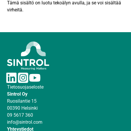
Tämä sisältö on luotu tekoälyn avulla, ja se voi sisältää
virheitä.
L
I
Y
i
n
o
Tietosuojaseloste
n
s
u
Sintrol Oy
k
t
T
Ruosilantie 15
e
a
u
00390 Helsinki
d
g
b
09 5617 360
I
r
e
info@sintrol.com
n
a
Yhteystiedot