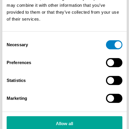
vaatia säännöllistä huoltoa turvallisuuden
may combine it with other information that you’ve
varmistamiseksi.
provided to them or that they’ve collected from your use
of their services.
Kuinka virtausmittauksen
kalibrointi vaikuttaa prosessin
turvallisuuteen?
Consent
Necessary
Selection
Virtausmittauksen kalibrointi vaikuttaa suoraan
prosessin turvallisuuteen, sillä epätarkka mittaustieto voi
Preferences
johtaa vääriin ohjauspäätöksiin ja turvallisuusriskien
tunnistamatta jäämiseen. Kalibroimaton tai virheellisesti
Statistics
kalibroitu mittari voi antaa harhaanjohtavaa tietoa
virtausnopeuksista, mikä vaarantaa koko prosessin
turvallisuuden.
Marketing
Säännöllinen kalibrointi varmistaa mittaustarkkuuden
säilymisen ajan myötä. Prosessiolosuhteet, kuten
lämpötilan vaihtelut, mekaaninen tärinä ja kemiallinen
Allow all