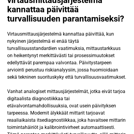
virtausmittausjärjestelmä
kannattaa päivittää
turvallisuuden parantamiseksi?
Virtausmittausjärjestelmä kannattaa päivittää, kun
nykyinen järjestelmä ei enää täytä
turvallisuusstandardien vaatimuksia, mittaustarkkuus
on heikentynyt merkittävästi tai prosessimuutokset
edellyttävät parempaa valvontaa. Päivitystarpeen
arviointi perustuu riskianalyysiin, jossa huomioidaan
sekä tekninen suorituskyky että turvallisuusvaatimukset.
Vanhat analogiset mittausjärjestelmät, jotka eivät tarjoa
digitaalista diagnostiikkaa tai
etävalvontamahdollisuuksia, ovat usein päivityksen
tarpeessa. Modernit älykkäät mittarit tarjoavat
reaaliaikaista itsediagnostiikkaa, joka havaitsee mittarin
toimintahäiriöt ja kalibrointivirheet automaattisesti.