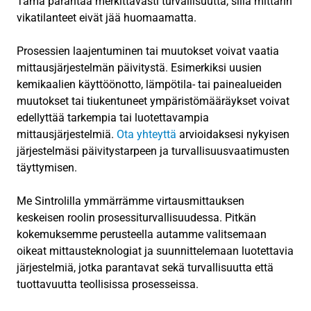
Tämä parantaa merkittävästi turvallisuutta, sillä mittarin
vikatilanteet eivät jää huomaamatta.
Prosessien laajentuminen tai muutokset voivat vaatia
mittausjärjestelmän päivitystä. Esimerkiksi uusien
kemikaalien käyttöönotto, lämpötila- tai painealueiden
muutokset tai tiukentuneet ympäristömääräykset voivat
edellyttää tarkempia tai luotettavampia
mittausjärjestelmiä.
Ota yhteyttä
arvioidaksesi nykyisen
järjestelmäsi päivitystarpeen ja turvallisuusvaatimusten
täyttymisen.
Me Sintrolilla ymmärrämme virtausmittauksen
keskeisen roolin prosessiturvallisuudessa. Pitkän
kokemuksemme perusteella autamme valitsemaan
oikeat mittausteknologiat ja suunnittelemaan luotettavia
järjestelmiä, jotka parantavat sekä turvallisuutta että
tuottavuutta teollisissa prosesseissa.