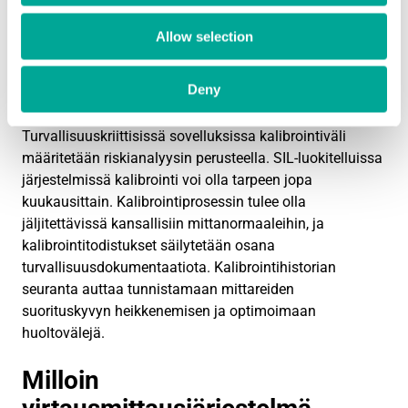
kuluminen, voivat vaikuttaa mittarin tarkkuuteen.
Kalibroimaton mittari voi näyttää normaalia virtausta,
Allow selection
vaikka todellinen virtaus olisi merkittävästi pienempi,
mikä voi johtaa jäähdytyksen riittämättömyyteen tai
Deny
reagenssien vääriin syöttösuhteisiin.
Turvallisuuskriittisissä sovelluksissa kalibrointiväli
määritetään riskianalyysin perusteella. SIL-luokitelluissa
järjestelmissä kalibrointi voi olla tarpeen jopa
kuukausittain. Kalibrointiprosessin tulee olla
jäljitettävissä kansallisiin mittanormaaleihin, ja
kalibrointitodistukset säilytetään osana
turvallisuusdokumentaatiota. Kalibrointihistorian
seuranta auttaa tunnistamaan mittareiden
suorituskyvyn heikkenemisen ja optimoimaan
huoltovälejä.
Milloin