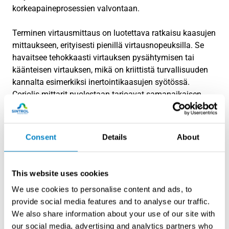
korkeapaineprosessien valvontaan.
Terminen virtausmittaus on luotettava ratkaisu kaasujen
mittaukseen, erityisesti pienillä virtausnopeuksilla. Se
havaitsee tehokkaasti virtauksen pysähtymisen tai
käänteisen virtauksen, mikä on kriittistä turvallisuuden
kannalta esimerkiksi inertointikaasujen syötössä.
Coriolis-mittarit puolestaan tarjoavat samanaikaisen
virtaus-, tiheys- ja lämpötilamittauksen, mikä
mahdollistaa kokonaisvaltaisen prosessivalvonnan
yhdellä laitteella.
Consent
Details
About
Pyörrevirtausmittaus (vortex) soveltuu hyvin
höyrysovelluksiin ja kestää korkeita lämpötiloja, mutta
This website uses cookies
vaatii riittävän virtausnopeuden toimiakseen
We use cookies to personalise content and ads, to
luotettavasti. Mekaaniset mittarit, kuten
provide social media features and to analyse our traffic.
siipipyörämittarit, ovat yksinkertaisia ja luotettavia,
We also share information about your use of our site with
mutta sisältävät liikkuvia osia, jotka voivat kulua ja
our social media, advertising and analytics partners who