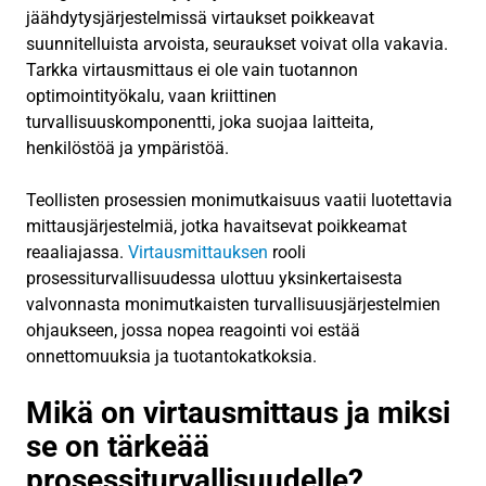
jäähdytysjärjestelmissä virtaukset poikkeavat
suunnitelluista arvoista, seuraukset voivat olla vakavia.
Tarkka virtausmittaus ei ole vain tuotannon
optimointityökalu, vaan kriittinen
turvallisuuskomponentti, joka suojaa laitteita,
henkilöstöä ja ympäristöä.
Teollisten prosessien monimutkaisuus vaatii luotettavia
mittausjärjestelmiä, jotka havaitsevat poikkeamat
reaaliajassa.
Virtausmittauksen
rooli
prosessiturvallisuudessa ulottuu yksinkertaisesta
valvonnasta monimutkaisten turvallisuusjärjestelmien
ohjaukseen, jossa nopea reagointi voi estää
onnettomuuksia ja tuotantokatkoksia.
Mikä on virtausmittaus ja miksi
se on tärkeää
prosessiturvallisuudelle?