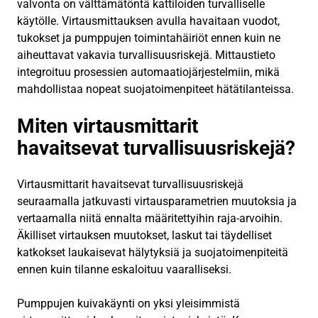
valvonta on välttämätöntä kattiloiden turvalliselle
käytölle. Virtausmittauksen avulla havaitaan vuodot,
tukokset ja pumppujen toimintahäiriöt ennen kuin ne
aiheuttavat vakavia turvallisuusriskejä. Mittaustieto
integroituu prosessien automaatiojärjestelmiin, mikä
mahdollistaa nopeat suojatoimenpiteet hätätilanteissa.
Miten virtausmittarit
havaitsevat turvallisuusriskejä?
Virtausmittarit havaitsevat turvallisuusriskejä
seuraamalla jatkuvasti virtausparametrien muutoksia ja
vertaamalla niitä ennalta määritettyihin raja-arvoihin.
Äkilliset virtauksen muutokset, laskut tai täydelliset
katkokset laukaisevat hälytyksiä ja suojatoimenpiteitä
ennen kuin tilanne eskaloituu vaaralliseksi.
Pumppujen kuivakäynti on yksi yleisimmistä