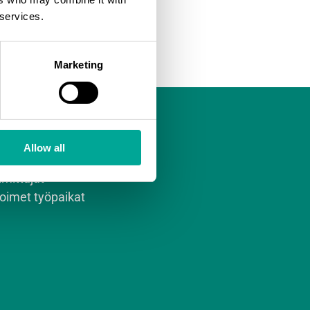
 services.
Marketing
ankohtaista
Allow all
ssut
imittajat
oimet työpaikat