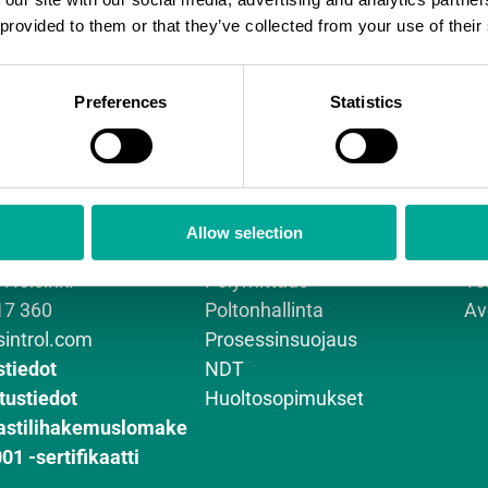
 provided to them or that they’ve collected from your use of their
Preferences
Statistics
l Oy
Analysaattorit ja
Aj
Allow selection
antie 15
kenttälaitteet
Me
 Helsinki
Pölymittaus
To
17 360
Poltonhallinta
Av
sintrol.com
Prosessinsuojaus
stiedot
NDT
tustiedot
Huoltosopimukset
astilihakemuslomake
01 -sertifikaatti