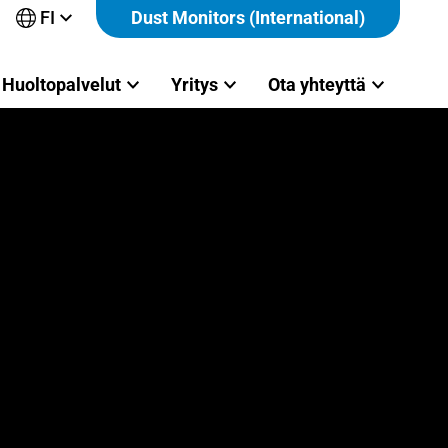
FI
Dust Monitors (International)
Avaa
alavalikko
Huoltopalvelut
Yritys
Ota yhteyttä