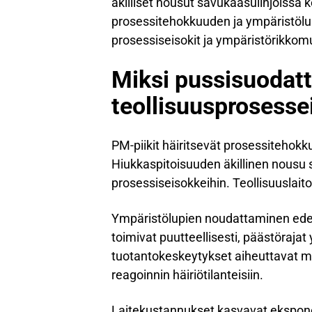
äkilliset nousut savukaasulinjoissa k
prosessitehokkuuden ja ympäristöl
prosessiseisokit ja ympäristörikkom
Miksi pussisuodatt
teollisuusprosesse
PM-piikit häiritsevät prosessitehokk
Hiukkaspitoisuuden äkillinen nousu s
prosessiseisokkeihin. Teollisuuslaito
Ympäristölupien noudattaminen edel
toimivat puutteellisesti, päästöraja
tuotantokeskeytykset aiheuttavat mer
reagoinnin häiriötilanteisiin.
Laitekustannukset kasvavat eksponent