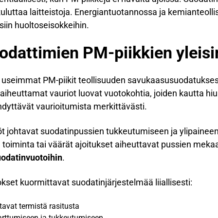
y kuluttaa laitteistoja. Energiantuotannossa ja kemianteol
eisiin huoltoseisokkeihin.
odattimien PM-piikkien yleis
t useimmat PM-piikit teollisuuden savukaasusuodatukse
aiheuttamat vauriot luovat vuotokohtia, joiden kautta hi
dyttävät vaurioitumista merkittävästi.
iöt johtavat suodatinpussien tukkeutumiseen ja ylipain
oiminta tai väärät ajoitukset aiheuttavat pussien meka
uodatinvuotoihin
.
set kuormittavat suodatinjärjestelmää liiallisesti:
tavat termistä rasitusta
tarttumiseen ja tukkeutumiseen