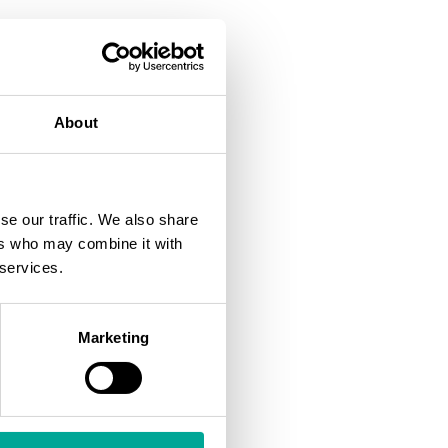
About
imen tilasta. Poikkeamat
ttimen toimintahäiriöiksi
.
se our traffic. We also share
ers who may combine it with
 services.
Marketing
stukset, komponenttien
ävät toimintahäiriöt.