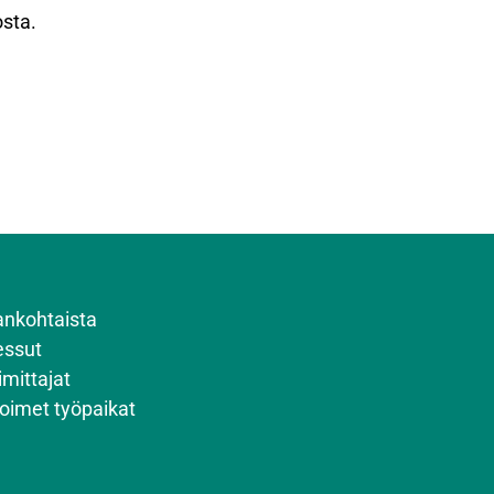
sta.
ankohtaista
ssut
imittajat
oimet työpaikat