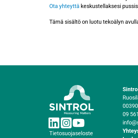
Ota yhteyttä
keskustellaksesi pussi
Tämä sisältö on luotu tekoälyn avulla,
Sintro
Ruosil
00390
09 56
L
I
Y
info@
i
n
o
Yhtey
Tietosuojaseloste
n
s
u