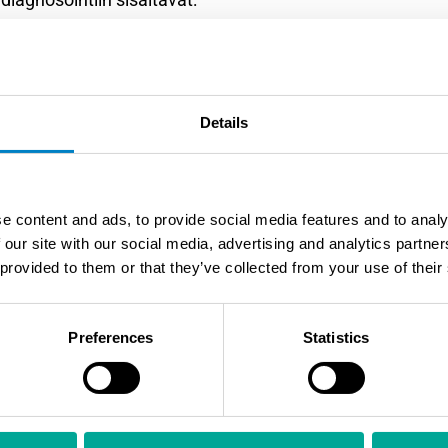
ttaa tukkeutumisen ja vuotojen yhdistelmävaikutukset
at ohivirtaukset ja epätasaisen jakautumisen
 kuumapisteet ja termisen rasituksen
kaaniset ongelmat puhdistusjärjestelmässä
Details
istettynä mittaustuloksiin antaa kattavan kuvan suodatt
stä ongelmista ennen niiden muuttumista vakaviksi
suoda
e content and ads, to provide social media features and to analy
ssisuodattimien PM-piikit
 our site with our social media, advertising and analytics partn
 provided to them or that they’ve collected from your use of their
Preferences
Statistics
ehkäisee PM-piikkejä tehokkaimmin. Säännölliset tarka
ja prosessiparametrien jatkuva seuranta minimoivat yllätt
olosuhteisiin ja käyttöhistoriaan.