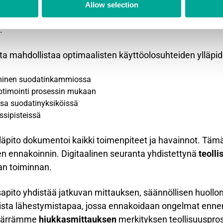
 valvonta keskittyy suodatinpussien kuntoon, puhdistusj
Allow selection
aehkäisevät toimenpiteet sisältävät säännölliset materia
.
a mahdollistaa optimaalisten käyttöolosuhteiden ylläpid
minen suodatinkammiossa
ptimointi prosessin mukaan
sa suodatinyksiköissä
ssipisteissä
läpito dokumentoi kaikki toimenpiteet ja havainnot. Täm
en ennakoinnin. Digitaalinen seuranta yhdistettynä
teoll
an toiminnan.
pito yhdistää jatkuvan mittauksen, säännöllisen huollo
taista lähestymistapaa, jossa ennakoidaan ongelmat enn
 ymmärrämme
hiukkasmittauksen
merkityksen teollisuuspros