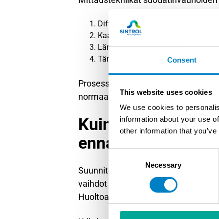
Differentiaalipaineseuranta – osoi
Kaasuvirtausmittaukset – paljastav
Lämpötilamittaukset – tunnistavat
Tärinämittaukset – havaitsevat me
Consent
Prosessiparametrien analysointi yhd
This website uses cookies
normaaliarvoista kertovat kehittyvi
We use cookies to personalis
Kuinka ehkäistä pu
information about your use of
other information that you’ve
ennakkohuollolla?
Consent
Necessary
Selection
Suunniteltu ennakkohuolto-ohjelma 
vaihdot ennalta määrätyin väliajoin 
Huoltoaikataulut perustuvat prosessi