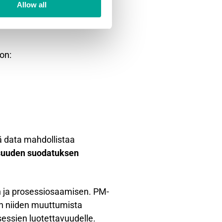
ärjestelmän toimintaan ja
Allow all
alivaihdot, kalibroinnit ja
on:
ä data mahdollistaa
isuuden suodatuksen
n ja prosessiosaamisen. PM-
en niiden muuttumista
essien luotettavuudelle.