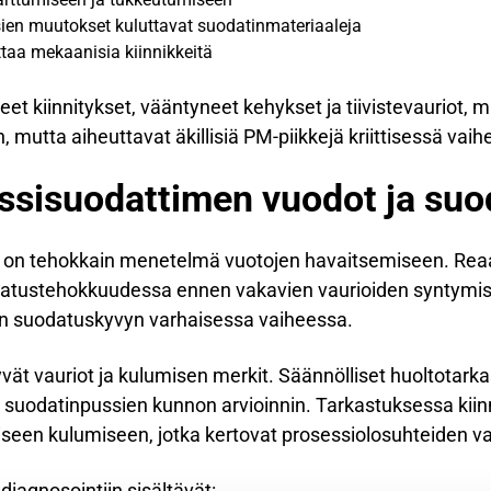
sien muutokset kuluttavat suodatinmateriaaleja
taa mekaanisia kiinnikkeitä
t kiinnitykset, vääntyneet kehykset ja tiivistevauriot, m
 mutta aiheuttavat äkillisiä PM-piikkejä kriittisessä vaih
ssisuodattimen vuodot ja suo
s on tehokkain menetelmä vuotojen havaitsemiseen. Rea
atustehokkuudessa ennen vakavien vaurioiden syntymist
vän suodatuskyvyn varhaisessa vaiheessa.
vät vauriot ja kulumisen merkit. Säännölliset huoltotark
suodatinpussien kunnon arvioinnin. Tarkastuksessa kii
iseen kulumiseen, jotka kertovat prosessiolosuhteiden va
diagnosointiin sisältävät: