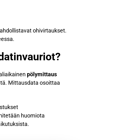
ahdollistavat ohivirtaukset.
eessa.
datinvauriot?
aliaikainen
pölymittaus
ä. Mittausdata osoittaa
astukset
nnitetään huomiota
ikutuksista.