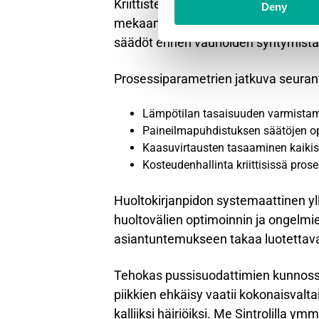
Kriittisten komponenttien ennakoiva
Deny
mekaanisten osien kulumiseen. Ennalt
säädöt ennen vaurioiden syntymistä
Prosessiparametrien jatkuva seurant
Lämpötilan tasaisuuden varmista
Paineilmapuhdistuksen säätöjen o
Kaasuvirtausten tasaaminen kaikis
Kosteudenhallinta kriittisissä prose
Huoltokirjanpidon systemaattinen yl
huoltovälien optimoinnin ja ongelmi
asiantuntemukseen takaa luotettav
Tehokas pussisuodattimien kunnossa
piikkien ehkäisy vaatii kokonaisval
kalliiksi häiriöiksi. Me Sintrolilla