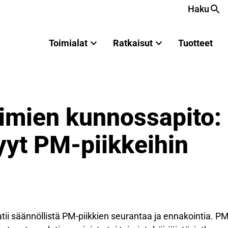
Haku
Toimialat
Ratkaisut
Tuotteet
imien kunnossapito:
yyt PM-piikkeihin
i säännöllistä PM-piikkien seurantaa ja ennakointia. PM-