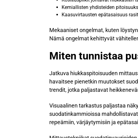
Kemiallisten yhdisteiden pitoisuuk
Kaasuvirtausten epätasaisuus rasit
Mekaaniset ongelmat, kuten löystynee
Nämä ongelmat kehittyvät vähitellen,
Miten tunnistaa pu
Jatkuva hiukkaspitoisuuden mittau
havaitsee pienetkin muutokset suod
trendit, jotka paljastavat heikkene
Visuaalinen tarkastus paljastaa näky
suodatinkammioissa mahdollistavat 
repeämiin, värjäytymisiin ja epätasa
Mittaustekniikat suodatinvaurioiden 