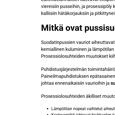
viereisiin pusseihin, ja prosessipöl
kalliisiin hätäkorjauksiin ja pitkittyn
Mitkä ovat pussisu
Suodatinpussien vauriot aiheuttava
kemiallinen kuluminen ja lämpötilan 
Prosessiolosuhteiden muutokset kiih
Puhdistusjärjestelmän toimintahäir
Paineilmapuhdistuksen epätasainen t
johtaa ennenaikaisiin vaurioihin ja
s
Prosessiolosuhteiden äkilliset muutok
Lämpötilan nopeat vaihtelut aiheut
Kosteuspiikit johtavat hiukkasten 