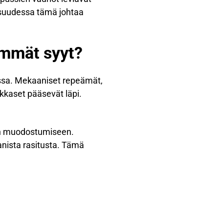
lisuudessa tämä johtaa
immät syyt?
ssa. Mekaaniset repeämät,
ukkaset pääsevät läpi.
een muodostumiseen.
anista rasitusta. Tämä