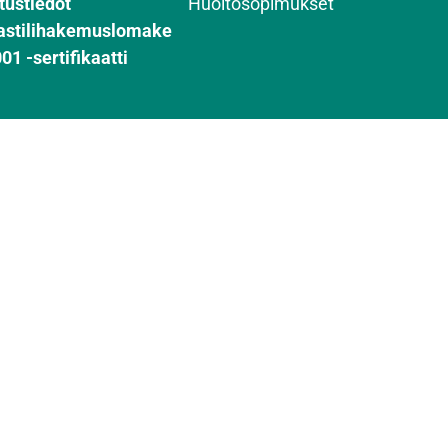
tustiedot
Huoltosopimukset
astilihakemuslomake
01 -sertifikaatti