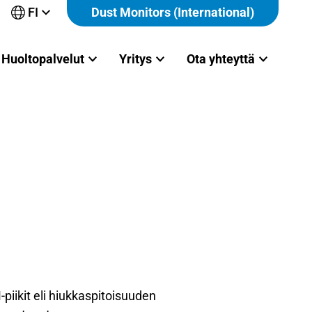
FI
Dust Monitors (International)
Avaa
alavalikko
Huoltopalvelut
Yritys
Ota yhteyttä
piikit eli hiukkaspitoisuuden