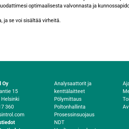
suodattimesi optimaalisesta valvonnasta ja kunnossapido
 ja se voi sisältää virheitä.
l Oy
Analysaattorit ja
Aj
antie 15
kenttälaitteet
Me
 Helsinki
Pölymittaus
To
17 360
Poltonhallinta
Av
sintrol.com
Prosessinsuojaus
stiedot
NDT