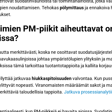
ertovat suodatinvaurioista tai toimintahäiriöistä, jotka v
upien noudattamisen. Tehokas
pölymittaus
ja ennakoiva h
ukset.
imien PM-piikit aiheuttavat 
issa?
uutta merkittävästi, koska ne osoittavat suodatusjärjeste
avukaasulinjoissa johtaa ympäristölupien ylityksiin ja ma
ksissa tämä tarkoittaa tuotantotappioita ja kalliita korja
lyttää jatkuvaa
hiukkaspitoisuuden
valvontaa. Kun puss
t ylittyvät nopeasti. Viranomaisten määräämät sakot ja ma
kittäviä taloudellisia tappioita.
Jatkuva prosessianalyti
iaalisesti, kun PM-piikkejä ei havaita ajoissa. Suodatin