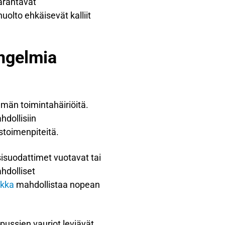
aarantavat
uolto ehkäisevät kalliit
ongelmia
lmän toimintahäiriöitä.
hdollisiin
ustoimenpiteitä.
isuodattimet vuotavat tai
hdolliset
ikka
mahdollistaa nopean
pussien vauriot leviävät