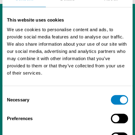
This website uses cookies
We use cookies to personalise content and ads, to
provide social media features and to analyse our traffic.
We also share information about your use of our site with
L
I
Y
our social media, advertising and analytics partners who
i
n
o
may combine it with other information that you’ve
Tietosuojaseloste
n
s
u
provided to them or that they’ve collected from your use
Sintrol Oy
k
t
T
of their services.
Ruosilantie 15
e
a
u
00390 Helsinki
d
g
b
09 5617 360
I
r
e
Consent
info@sintrol.com
n
a
Necessary
Selection
Yhteystiedot
m
Laskutustiedot
Asiakastilihakemuslomake
Preferences
ISO 9001 -sertifikaatti
Analysaattorit ja kenttälaitteet