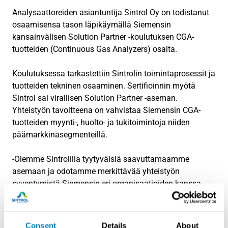
Analysaattoreiden asiantuntija Sintrol Oy on todistanut
osaamisensa tason läpikäymällä Siemensin
kansainvälisen Solution Partner -koulutuksen CGA-
tuotteiden (Continuous Gas Analyzers) osalta.
Koulutuksessa tarkastettiin Sintrolin toimintaprosessit ja
tuotteiden tekninen osaaminen. Sertifioinnin myötä
Sintrol sai virallisen Solution Partner -aseman.
Yhteistyön tavoitteena on vahvistaa Siemensin CGA-
tuotteiden myynti-, huolto- ja tukitoimintoja niiden
päämarkkinasegmenteillä.
-Olemme Sintrolilla tyytyväisiä saavuttamaamme
asemaan ja odotamme merkittävää yhteistyön
syventymistä Siemensin eri organisaatioiden kanssa,
kertoo analysaattoreiden ryhmäpäällikkö Timo Hakala.
Consent
Details
About