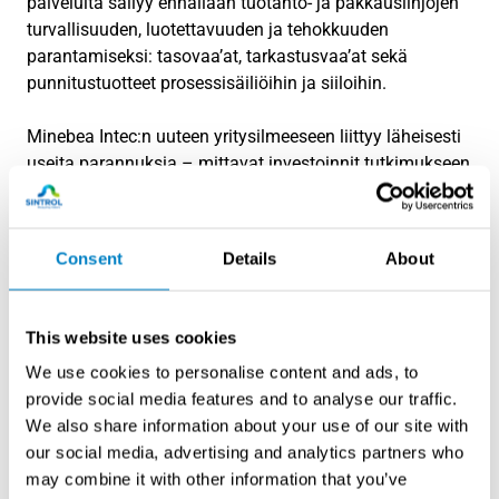
palveluita säilyy ennallaan tuotanto- ja pakkauslinjojen
turvallisuuden, luotettavuuden ja tehokkuuden
parantamiseksi: tasovaa’at, tarkastusvaa’at sekä
punnitustuotteet prosessisäiliöihin ja siiloihin.
Minebea Intec:n uuteen yritysilmeeseen liittyy läheisesti
useita parannuksia – mittavat investoinnit tutkimukseen
ja tuotekehitykseen sekä myynnin ja huollon
laajentamiseen, Partnership-ohjelman kehittäminen,
sekä juuri uusittu responsiivinen verkkosivusto ja
Consent
Details
About
Minebea Intec -tuotekirjallisuus. Nämä parannukset
osoittavat sitoutuneisuutta korkealuokkaiseen
toimintaan kaikilla liiketoiminnan osa-alueilla, mikä
This website uses cookies
myös näkyy yrityksen tunnuslauseessa ‘The true
We use cookies to personalise content and ads, to
measure’.
provide social media features and to analyse our traffic.
We also share information about your use of our site with
Vieraile uudella sivustolla tutustuaksesi uusittuun
our social media, advertising and analytics partners who
yritysilmeeseen:
www.minebea-intec.com
may combine it with other information that you’ve