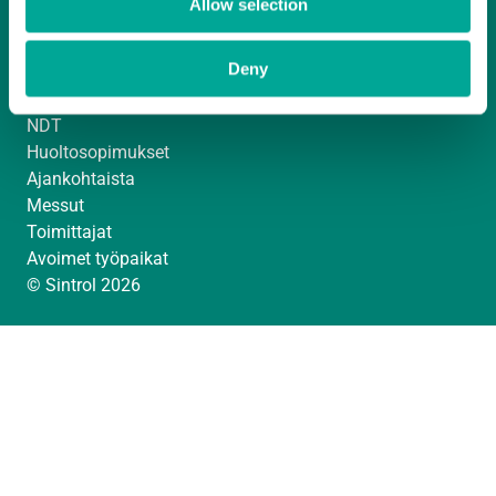
Allow selection
Analysaattorit ja kenttälaitteet
Pölymittaus
Deny
Poltonhallinta
Prosessinsuojaus
NDT
Huoltosopimukset
Ajankohtaista
Messut
Toimittajat
Avoimet työpaikat
© Sintrol 2026