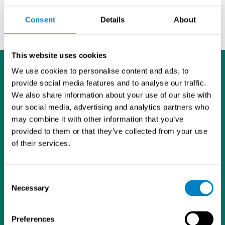
Consent
Details
About
This website uses cookies
We use cookies to personalise content and ads, to
provide social media features and to analyse our traffic.
We also share information about your use of our site with
our social media, advertising and analytics partners who
may combine it with other information that you’ve
L
I
Y
provided to them or that they’ve collected from your use
i
n
o
of their services.
Tietosuojaseloste
n
s
u
Sintrol Oy
k
t
T
Ruosilantie 15
e
a
u
Consent
00390 Helsinki
d
g
b
Necessary
Selection
09 5617 360
I
r
e
info@sintrol.com
n
a
Yhteystiedot
Preferences
m