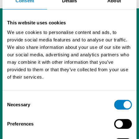
Consent
Details
About
This website uses cookies
We use cookies to personalise content and ads, to
provide social media features and to analyse our traffic.
We also share information about your use of our site with
L
I
Y
our social media, advertising and analytics partners who
i
n
o
may combine it with other information that you’ve
Tietosuojaseloste
n
s
u
provided to them or that they’ve collected from your use
Sintrol Oy
k
t
T
of their services.
Ruosilantie 15
e
a
u
00390 Helsinki
d
g
b
09 5617 360
I
r
e
Consent
info@sintrol.com
Necessary
n
a
Selection
Yhteystiedot
m
Laskutustiedot
Preferences
Asiakastilihakemuslomake
ISO 9001 -sertifikaatti