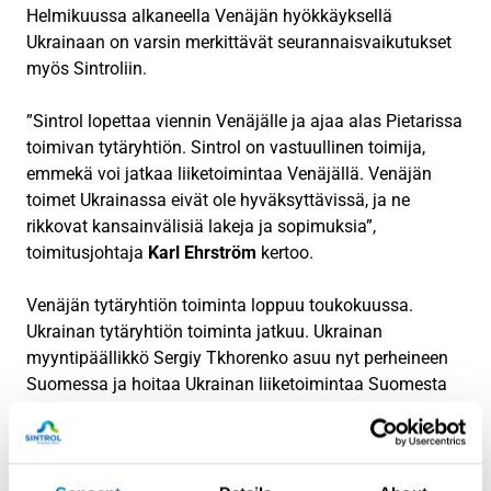
Helmikuussa alkaneella Venäjän hyökkäyksellä
Ukrainaan on varsin merkittävät seurannaisvaikutukset
myös Sintroliin.
”Sintrol lopettaa viennin Venäjälle ja ajaa alas Pietarissa
toimivan tytäryhtiön. Sintrol on vastuullinen toimija,
emmekä voi jatkaa liiketoimintaa Venäjällä. Venäjän
toimet Ukrainassa eivät ole hyväksyttävissä, ja ne
rikkovat kansainvälisiä lakeja ja sopimuksia”,
toimitusjohtaja
Karl Ehrström
kertoo.
Venäjän tytäryhtiön toiminta loppuu toukokuussa.
Ukrainan tytäryhtiön toiminta jatkuu. Ukrainan
myyntipäällikkö Sergiy Tkhorenko asuu nyt perheineen
Suomessa ja hoitaa Ukrainan liiketoimintaa Suomesta
käsin.