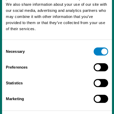
00390 Helsinki
We also share information about your use of our site with
d
g
b
09 5617 360
our social media, advertising and analytics partners who
I
r
e
info@sintrol.com
may combine it with other information that you’ve
n
a
Yhteystiedot
provided to them or that they’ve collected from your use
m
Laskutustiedot
of their services.
Asiakastilihakemuslomake
ISO 9001 -sertifikaatti
Analysaattorit ja kenttälaitteet
Consent
Necessary
Pölymittaus
Selection
Poltonhallinta
Prosessinsuojaus
Preferences
NDT
Huoltosopimukset
Ajankohtaista
Statistics
Messut
Toimittajat
Marketing
Avoimet työpaikat
© Sintrol 2026