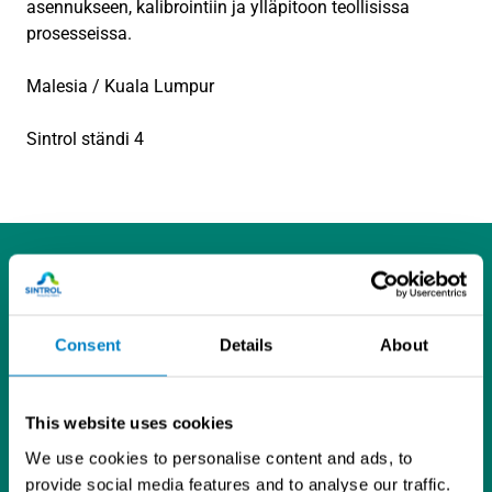
asennukseen, kalibrointiin ja ylläpitoon teollisissa
prosesseissa.
Malesia / Kuala Lumpur
Sintrol ständi 4
Consent
Details
About
L
I
Y
i
n
o
This website uses cookies
Tietosuojaseloste
n
s
u
Sintrol Oy
We use cookies to personalise content and ads, to
k
t
T
Ruosilantie 15
provide social media features and to analyse our traffic.
e
a
u