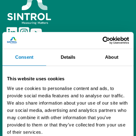
L
I
Y
i
n
o
Tietosuojaseloste
n
s
u
Sintrol Oy
k
t
T
Ruosilantie 15
Consent
Details
About
e
a
u
00390 Helsinki
d
g
b
09 5617 360
I
r
e
info@sintrol.com
This website uses cookies
n
a
Yhteystiedot
m
We use cookies to personalise content and ads, to
Laskutustiedot
provide social media features and to analyse our traffic.
Asiakastilihakemuslomake
We also share information about your use of our site with
ISO 9001 -sertifikaatti
our social media, advertising and analytics partners who
Analysaattorit ja kenttälaitteet
may combine it with other information that you’ve
Pölymittaus
provided to them or that they’ve collected from your use
Poltonhallinta
of their services.