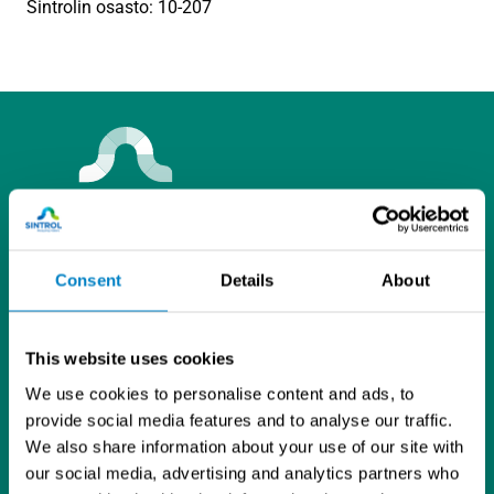
Sintrolin osasto: 10-207
L
I
Y
i
n
o
Consent
Details
About
Tietosuojaseloste
n
s
u
Sintrol Oy
k
t
T
Ruosilantie 15
e
a
u
This website uses cookies
00390 Helsinki
d
g
b
We use cookies to personalise content and ads, to
09 5617 360
I
r
e
provide social media features and to analyse our traffic.
info@sintrol.com
n
a
We also share information about your use of our site with
Yhteystiedot
m
our social media, advertising and analytics partners who
Laskutustiedot