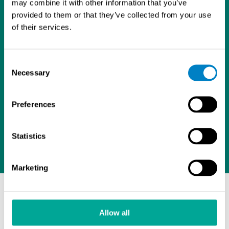
may combine it with other information that you’ve
Asiakastilihakemuslomake
provided to them or that they’ve collected from your use
ISO 9001 -sertifikaatti
of their services.
Analysaattorit ja kenttälaitteet
Pölymittaus
Poltonhallinta
Consent
Prosessinsuojaus
Necessary
Selection
NDT
Huoltosopimukset
Preferences
Ajankohtaista
Messut
Toimittajat
Statistics
Avoimet työpaikat
© Sintrol 2026
Marketing
Allow all