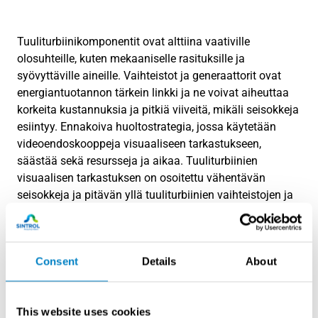
Tuuliturbiinikomponentit ovat alttiina vaativille
olosuhteille, kuten mekaaniselle rasituksille ja
syövyttäville aineille. Vaihteistot ja generaattorit ovat
energiantuotannon tärkein linkki ja ne voivat aiheuttaa
korkeita kustannuksia ja pitkiä viiveitä, mikäli seisokkeja
esiintyy. Ennakoiva huoltostrategia, jossa käytetään
videoendoskooppeja visuaaliseen tarkastukseen,
säästää sekä resursseja ja aikaa. Tuuliturbiinien
visuaalisen tarkastuksen on osoitettu vähentävän
seisokkeja ja pitävän yllä tuuliturbiinien vaihteistojen ja
generaattoreiden korkeaa suorituskykyä.
Olympuksen videoendoskoopeissa
yhdistyvät
Consent
Details
About
erinomainen kuvanlaatu ja ergonomia.
Tuulivoimaloiden tarkastuksiin räätälöity IPLEX G Lite-
This website uses cookies
W -videoskooppi
sisältää ominaisuuksia, jotka on