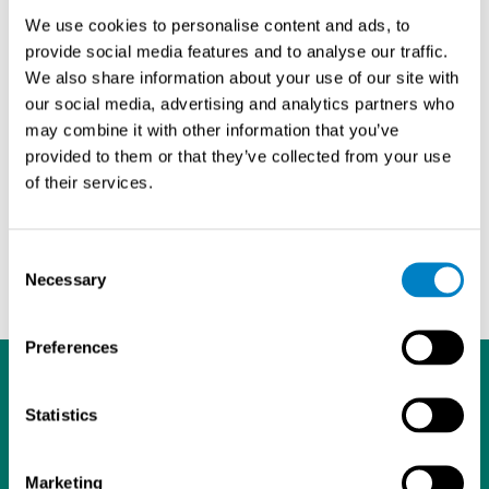
suunniteltu erityisesti tuulivoimalan tarkastukseen:
We use cookies to personalise content and ads, to
provide social media features and to analyse our traffic.
Optiikka, joka on suunniteltu tuulivoimalan
We also share information about your use of our site with
vaihteiston tarkastuksiin
our social media, advertising and analytics partners who
4 mm:n kärki sopii ahtaisiin tiloihin
may combine it with other information that you’ve
Suljettu, öljyä poistava katselupää, joka näyttää
provided to them or that they’ve collected from your use
selkeämmin öljyisissä ympäristöissä
of their services.
Öljynkestävä putken pinnoite, jonka ansiosta putki on
helppo puhdistaa
Kirkas LED-työosa optiona
Consent
Necessary
Selection
Preferences
Statistics
Marketing