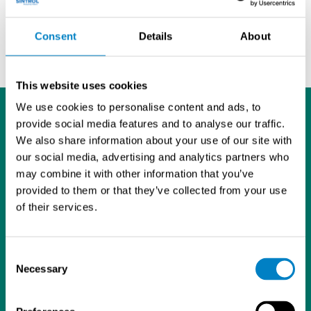
alkuaineanalysaattorihin
Lue lisää
FinnMateria 2014
-messuista
Consent
Details
About
This website uses cookies
We use cookies to personalise content and ads, to
provide social media features and to analyse our traffic.
We also share information about your use of our site with
our social media, advertising and analytics partners who
may combine it with other information that you’ve
L
I
Y
provided to them or that they’ve collected from your use
i
n
o
of their services.
Tietosuojaseloste
n
s
u
Sintrol Oy
k
t
T
Ruosilantie 15
Consent
e
a
u
00390 Helsinki
Necessary
Selection
d
g
b
09 5617 360
I
r
e
info@sintrol.com
n
a