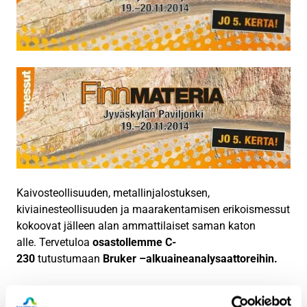
Kaivosteollisuuden, metallinjalostuksen,
kiviainesteollisuuden ja maarakentamisen erikoismessut
kokoovat jälleen alan ammattilaiset saman katon
alle. Tervetuloa
osastollemme C-
230
tutustumaan
Bruker –alkuaineanalysaattoreihin.
Tutustu Sintrolin edustamiin
Bruker