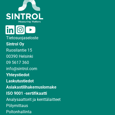
L
I
Y
i
n
o
Tietosuojaseloste
n
s
u
Sintrol Oy
k
t
T
Ruosilantie 15
e
a
u
00390 Helsinki
d
g
b
09 5617 360
I
r
e
info@sintrol.com
n
a
Yhteystiedot
m
Laskutustiedot
Asiakastilihakemuslomake
ISO 9001 -sertifikaatti
Analysaattorit ja kenttälaitteet
Pölymittaus
Poltonhallinta