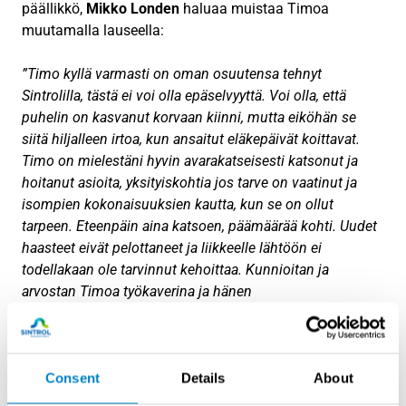
päällikkö,
Mikko Londen
haluaa muistaa Timoa
muutamalla lauseella:
”Timo kyllä varmasti on oman osuutensa tehnyt
Sintrolilla, tästä ei voi olla epäselvyyttä. Voi olla, että
puhelin on kasvanut korvaan kiinni, mutta eiköhän se
siitä hiljalleen irtoa, kun ansaitut eläkepäivät koittavat.
Timo on mielestäni hyvin avarakatseisesti katsonut ja
hoitanut asioita, yksityiskohtia jos tarve on vaatinut ja
isompien kokonaisuuksien kautta, kun se on ollut
tarpeen. Eteenpäin aina katsoen, päämäärää kohti. Uudet
haasteet eivät pelottaneet ja liikkeelle lähtöön ei
todellakaan ole tarvinnut kehoittaa.
Kunnioitan ja
arvostan Timoa työkaverina ja hänen
aikaansaannoksiansa, jotka jatkoivat kasvamistaan aina
tähän eläkkeelle jäämisen kynnykselle saakka.
Sain olla
Timon kanssa työkaverina 17 vuotta, josta viimeiset 6
vuotta hyvinkin tiiviissä yhteistyössä. Parhaamme
Consent
Details
About
mukaan jatkamme muutama vuosi sitten tehdyllä