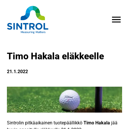
AVAA VALI
Timo Hakala eläkkeelle
21.1.2022
Sintrolin pitkäaikainen tuotepäällikkö
Timo Hakala
jää