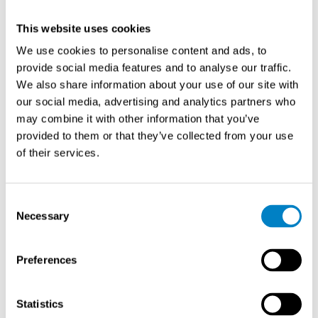
suunnitelmalla Timon siirtyessä ansaitulle eläkkeelle.
This website uses cookies
Hattu päästä ja kiitos!
We use cookies to personalise content and ads, to
provide social media features and to analyse our traffic.
We also share information about your use of our site with
our social media, advertising and analytics partners who
Me kaikki Sintrolilla haluamme kiittää Timoa hienosti
may combine it with other information that you’ve
tehdystä työstä ja toivottaa leppoisia eläkepäiviä!
provided to them or that they’ve collected from your use
of their services.
Timon seuraajana Safety-konseptin osalta jatkaa Niko
Toropainen sekä muut vastuualueet siirtyvät Keijo
Lindstedtille.
Consent
Necessary
Selection
Timo kiittää asiakkaita ja yhteistyökumppaneita
menneistä vuosista!
Preferences
Jatkossa Timon asiakkaita palvelevat:
Statistics