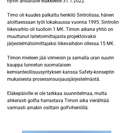
hyvin ansaitulle eläkkeelle 31.1.2022.
Timo oli kuudes palkattu henkilö Sintrolissa, hänen
aloittaessaan työt lokakuussa vuonna 1995. Sintrolin
liikevaihto oli tuolloin 1 M€. Timon aikana yhtiö on
muuttunut laitetoimittajasta projektoivaksi
järjestelmätoimittajaksi liikevaihdon ollessa 15 M€.
Timon mieleen jää viimeisin ja samalla uran suurin
kauppa tunnetun suomalaisen
kemianteollisuusyrityksen kanssa Safety-konseptin
mukaisesta prosessinsuojausjärjestelmästä.
Eläkepäiville ei ole tarkkaa suunnitelmaa, mutta
ahkerasti golfia harrastava Timon aika vierähtää
varmasti ainakin osittain golfviheriöllä.