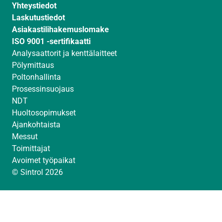
Yhteystiedot
m
Laskutustiedot
Asiakastilihakemuslomake
ISO 9001 -sertifikaatti
Analysaattorit ja kenttälaitteet
Pölymittaus
Poltonhallinta
Prosessinsuojaus
NDT
Huoltosopimukset
Ajankohtaista
Messut
Toimittajat
Avoimet työpaikat
© Sintrol 2026