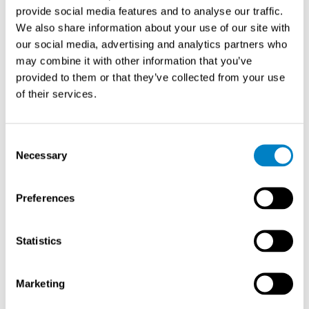
provide social media features and to analyse our traffic.
We also share information about your use of our site with
Toimintaperiaate
our social media, advertising and analytics partners who
may combine it with other information that you’ve
OneU valvoo suljetun IT-räkin sisäistä lämpö- ja
provided to them or that they’ve collected from your use
savutilannetta kehittyneellä anturitekniikalla.
of their services.
Järjestelmä havaitsee palon esiasteet ajoissa ja
sammuttaa palon jäämättömästi integroidulla
sammutusjärjestelmällä. Redundantit komponentit ja
Consent
Necessary
hätävirtalähde varmistavat toiminnan kaikissa
Selection
tilanteissa.
Preferences
Asiakashyödyt
Statistics
Tilatehokas rakenne
: Korkeus vain 44 mm –
enemmän tilaa muulle IT-laitteistolle
Jäämätön sammutus
: Suunniteltu erityisesti
Marketing
elektroniikkaympäristöihin – ei jätä laitteistoa