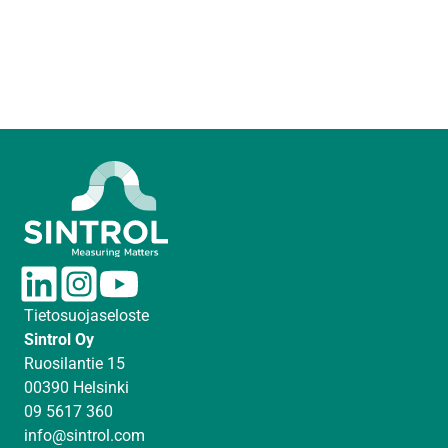
L
I
Y
i
n
o
Tietosuojaseloste
n
s
u
Sintrol Oy
k
t
T
Ruosilantie 15
e
a
u
00390 Helsinki
d
g
b
09 5617 360
I
r
e
info@sintrol.com
n
a