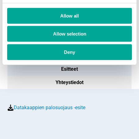
vaurioittavia jäämiä.
Modulaarinen laajennettavuus
: Voidaan mukauttaa
Allow all
erilaisiin järjestelmävaatimuksiin.
Korkea käytettävyys
: Hätävirtalähde ja varmistettu
rakenne takaavat suojan myös sähkökatkon aikana.
Allow selection
Luotettavuus ja sertifiointi
: VdS-hyväksytty,
kansainvälisesti testattu ratkaisu
Deny
Esitteet
Yhteystiedot
Datakaappien palosuojaus -esite