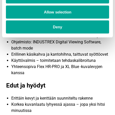
Käyttöjännite: 100–240 VAC, automaattinen
tunnistus
Allow selection
Akku: 24 V standardi työkalupatteri
Liitännät: Ethernet (1 Gb/s)
Deny
DICONDE-yhteensopiva verkkoarkistointi
Runkomateriaali: alumiini, tärinää vaimentavat jalat
Ohjelmisto: INDUSTREX Digital Viewing Software,
batch mode
Erillinen käsikahva ja kantohihna, taittuvat syöttöovet
Käyttövalmis – toimitetaan tehdaskalibroituna
Yhteensopiva Flex HR-PRO ja XL Blue -kuvalevyjen
kanssa
Edut ja hyödyt
Erittäin kevyt ja kenttään suunniteltu rakenne
Korkea kuvanlaatu lyhyessä ajassa – jopa yksi hitsi
minuutissa