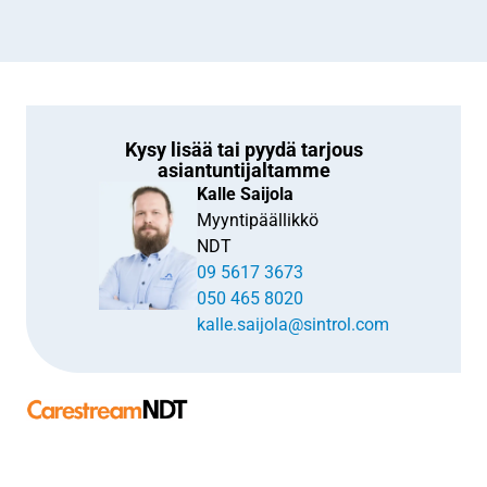
Kysy lisää tai pyydä tarjous
asiantuntijaltamme
Kalle Saijola
Myyntipäällikkö
NDT
09 5617 3673
050 465 8020
kalle.saijola@sintrol.com