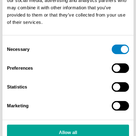
our social media, advertising and analytics partners who
may combine it with other information that you’ve
provided to them or that they’ve collected from your use
of their services.
Consent
Necessary
Selection
Preferences
Ominaisuudet
Statistics
Kuvapistekoot: 25 µm, 50 µm ja 100 µm
Resoluutio: jopa 60 µm (8,33 lp/mm)
Marketing
Levyjen koko: max. 15 cm x 152 cm
Yhden akun toiminta-aika: 4 h valmiustila / 45 min
aktiivinen käyttö
Allow all
Paino: 16 kg