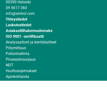
00390 Helsinki
d
g
b
09 5617 360
I
r
e
info@sintrol.com
n
a
Yhteystiedot
m
Laskutustiedot
Asiakastilihakemuslomake
ISO 9001 -sertifikaatti
Analysaattorit ja kenttälaitteet
Pölymittaus
Poltonhallinta
Prosessinsuojaus
NDT
Huoltosopimukset
Ajankohtaista
Messut
Toimittajat
Avoimet työpaikat
© Sintrol 2026