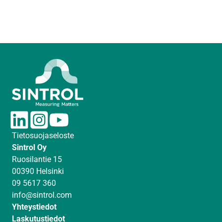
L
I
Y
i
n
o
Tietosuojaseloste
n
s
u
Sintrol Oy
k
t
T
Ruosilantie 15
e
a
u
00390 Helsinki
d
g
b
09 5617 360
I
r
e
info@sintrol.com
n
a
Yhteystiedot
m
Laskutustiedot