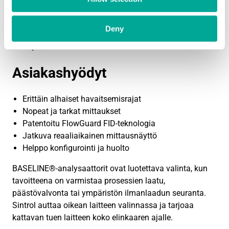
kokonaishiilivetyanalysaattori (HTHA)
BASELINE 9000 HTHA on tarkoitettu
Deny
kokonaishiilivetyjen mittaukseen lämmitetystä
näytteestä.
Asiakashyödyt
Erittäin alhaiset havaitsemisrajat
Nopeat ja tarkat mittaukset
Patentoitu FlowGuard FID-teknologia
Jatkuva reaaliaikainen mittausnäyttö
Helppo konfigurointi ja huolto
BASELINE®-analysaattorit ovat luotettava valinta, kun
tavoitteena on varmistaa prosessien laatu,
päästövalvonta tai ympäristön ilmanlaadun seuranta.
Sintrol auttaa oikean laitteen valinnassa ja tarjoaa
kattavan tuen laitteen koko elinkaaren ajalle.