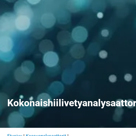
Kokonaishiilivetyanalysaattor
Etusivu
|
Kaasuanalysaattorit
|