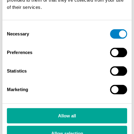
provided to them or that they’ve collected from your use
of their services.
BASELINE CHA Kokonaishiilivetyanalysaattori (THA)
BASELINE CHA-THA tuottaa
kokonaishiilivetymittauksen tai -käyrän
Consent
pitoisuusalueella ppb-tasoista prosentteihin. Soveltuu
Necessary
Selection
eri teollisuusalojen käyttöön.
BASELINE CHA Metaani / Ei-
Preferences
metaanihiilivetyanalysaattori (MNME)
Mittaa erikseen metaanin (CH₄) ja ei-
Statistics
metaanihiilivetyjen (NMHC) pitoisuudet. Käytetään
pääasiassa ympäristöilman analysoinnissa.
Marketing
BASELINE CHA Kokonaishiilianalysaattori (TCA)
BASELINE CHA-TCA mittaa CO-, CO₂- ja
kokonaishiilivetypitoisuudet. Soveltuu
epäpuhtauksien tunnistamiseen esimerkiksi
Allow all
jalostetussa kaasussa.
BASELINE 9000 Lämmitetty
Allow selection