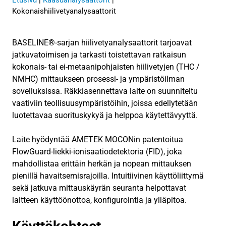
Kokonaishiilivetyanalysaattorit
BASELINE®-sarjan hiilivetyanalysaattorit tarjoavat
jatkuvatoimisen ja tarkasti toistettavan ratkaisun
kokonais- tai ei-metaanipohjaisten hiilivetyjen (THC /
NMHC) mittaukseen prosessi- ja ympäristöilman
sovelluksissa. Räkkiasennettava laite on suunniteltu
vaativiin teollisuusympäristöihin, joissa edellytetään
luotettavaa suorituskykyä ja helppoa käytettävyyttä.
Laite hyödyntää AMETEK MOCONin patentoitua
FlowGuard-liekki-ionisaatiodetektoria (FID), joka
mahdollistaa erittäin herkän ja nopean mittauksen
pienillä havaitsemisrajoilla. Intuitiivinen käyttöliittymä
sekä jatkuva mittauskäyrän seuranta helpottavat
laitteen käyttöönottoa, konfigurointia ja ylläpitoa.