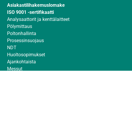
Asiakastilihakemuslomake
ISO 9001 -sertifikaatti
Analysaattorit ja kenttälaitteet
Pölymittaus
Poltonhallinta
Prosessinsuojaus
NDT
Huoltosopimukset
Ajankohtaista
Messut
Toimittajat
Avoimet työpaikat
© Sintrol 2026