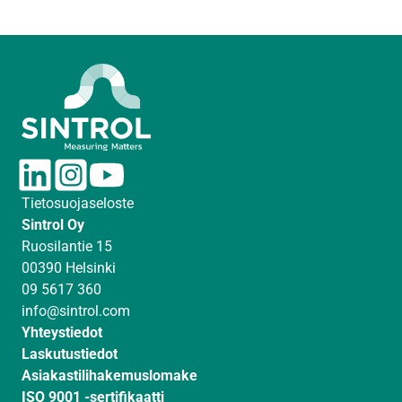
L
I
Y
i
n
o
Tietosuojaseloste
n
s
u
Sintrol Oy
k
t
T
Ruosilantie 15
e
a
u
00390 Helsinki
d
g
b
09 5617 360
I
r
e
info@sintrol.com
n
a
Yhteystiedot
m
Laskutustiedot
Asiakastilihakemuslomake
ISO 9001 -sertifikaatti