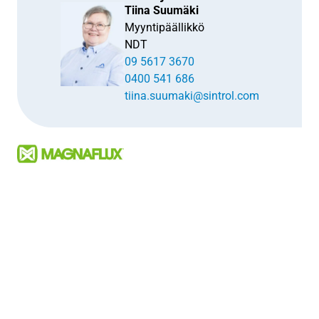
Tiina Suumäki
Myyntipäällikkö
NDT
09 5617 3670
0400 541 686
tiina.suumaki@sintrol.com