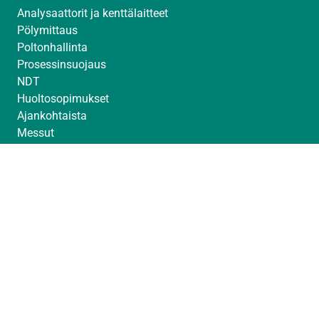
Analysaattorit ja kenttälaitteet
Pölymittaus
Poltonhallinta
Prosessinsuojaus
NDT
Huoltosopimukset
Ajankohtaista
Messut
Toimittajat
Avoimet työpaikat
© Sintrol 2026