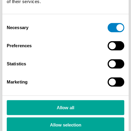
metallipinnoilla
of their services.
Käyttövalmis suoraan pakkauksesta
Hyvä partikkelikertymä nopeaan vikojen
tunnistamiseen
Consent
Necessary
Erittäin hienosteltu koostumus optimaalisen
Selection
partikkelikoon ja -muodon saavuttamiseksi
Vähäinen pölyn muodostus
Preferences
Ei vaadi UV-valoa tai hämärää tarkastusympäristöä
Pakkauskoko: 5 kg
Statistics
Katso tekniset tiedot
Marketing
Allow all
Allow selection