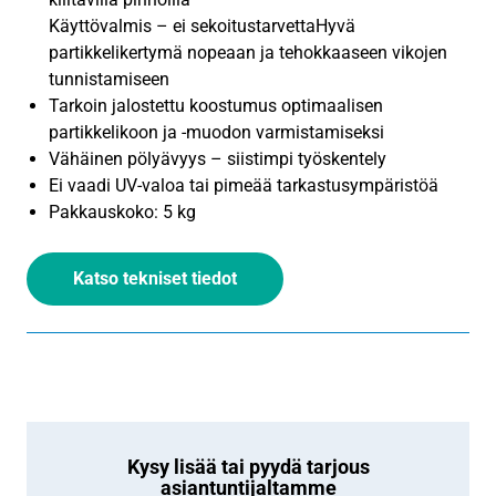
Käyttövalmis – ei sekoitustarvettaHyvä
partikkelikertymä nopeaan ja tehokkaaseen vikojen
tunnistamiseen
Tarkoin jalostettu koostumus optimaalisen
partikkelikoon ja -muodon varmistamiseksi
Vähäinen pölyävyys – siistimpi työskentely
Ei vaadi UV-valoa tai pimeää tarkastusympäristöä
Pakkauskoko: 5 kg
Katso tekniset tiedot
Kysy lisää tai pyydä tarjous
asiantuntijaltamme