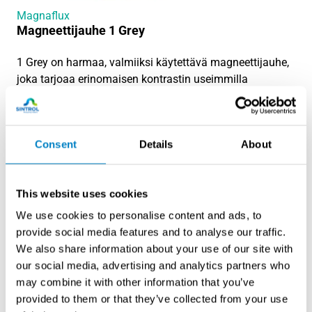
Magnaflux
Magneettijauhe 1 Grey
1 Grey on harmaa, valmiiksi käytettävä magneettijauhe,
joka tarjoaa erinomaisen kontrastin useimmilla
metallipinnoilla näkyvässä valossa tehtävissä
tarkastuksissa. Se soveltuu raudan sisältävien
materiaalien pintaan ja hieman pinnan alapuolelle
Consent
Details
About
ulottuvien epäjatkuvuuksien havaitsemiseen ilman UV-
valoa tai tarkastushuoneen pimentämistä.
This website uses cookies
Jauhetta voidaan annostella tarkastuksen aikana joko
puhalluspullolla tai ravistamalla sitä pullosta
We use cookies to personalise content and ads, to
magneettikentän ollessa kytkettynä. Materiaaleilla, joilla
provide social media features and to analyse our traffic.
on korkea magneettinen jäännösmagnetismi, indikaatiot
We also share information about your use of our site with
voivat muodostua jopa virran katkaisun jälkeen.
our social media, advertising and analytics partners who
may combine it with other information that you’ve
Terävät, värikontrastiset indikaatiot myös kiiltävillä
provided to them or that they’ve collected from your use