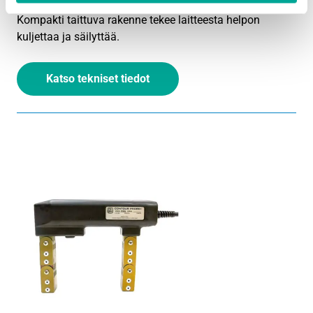
asettamista sekä tasaisille että kaareville pinnoille.
Kompakti taittuva rakenne tekee laitteesta helpon
kuljettaa ja säilyttää.
Katso tekniset tiedot