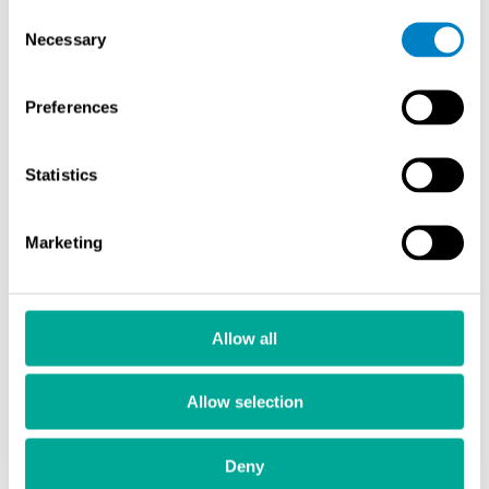
Consent
Necessary
Selection
UUTUUS
Preferences
Statistics
Marketing
Flying Vision
PERMAYOKE A20 – kompakti kestomagneetti-ies
Allow all
PERMAYOKE A20 on kestomagneettiin perustuva
magneetti-ies kohteisiin, joissa sähkömagneettisen ikeen
Allow selection
käyttäminen ei ole mahdollista tai tarkoituksenmukaista.
Deny
Taitettavat varret ja nivelöidyt navat helpottavat laitteen