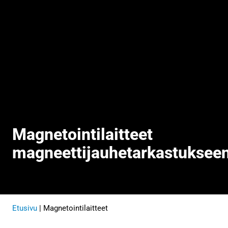
Magnetointilaitteet
magneettijauhetarkastuksee
Etusivu
|
Magnetointilaitteet