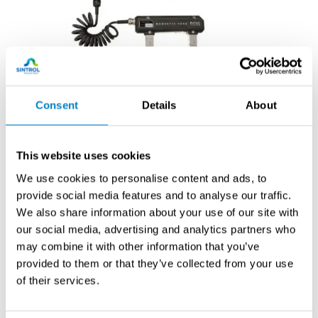
Flying Vision
MAGNETIX MGN4 – akkukäyttöinen AC-
Consent
Details
About
magneetti-ies
MAGNETIX MGN4 on kannettava, akkukäyttöinen 42 V
This website uses cookies
AC -magneettijauhetarkastusjärjestelmä vaativaan
kenttäkäyttöön.
We use cookies to personalise content and ads, to
provide social media features and to analyse our traffic.
Vyölle kiinnitettävä virtalähde ja johdoton käyttö
We also share information about your use of our site with
helpottavat liikkumista esimerkiksi ahtaissa tiloissa,
our social media, advertising and analytics partners who
teräsrakenteilla, putkistoissa ja vaikeasti
may combine it with other information that you’ve
saavutettavissa tarkastuskohteissa.
provided to them or that they’ve collected from your use
of their services.
Katso tekniset tiedot