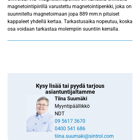
magnetointipiirillä varustettu magnetointipenkki, joka on
suunniteltu magnetoimaan jopa 889 mm:n pituiset
kappaleet yhdellä kertaa. Tarkastusaika nopeutuu, koska
osa voidaan tarkastaa molempiin suuntiin kerralla.
Kysy lisää tai pyydä tarjous
asiantuntijaltamme
Tiina Suumäki
Myyntipäällikkö
NDT
09 5617 3670
0400 541 686
tiina.suumaki@sintrol.com