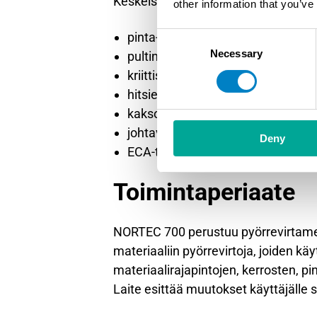
Keskeisiä tarkastustehtäviä ovat:
other information that you’ve
pinta- ja alakerrossäröjen tunnist
Consent
Necessary
Selection
pultinreikien tarkastus pyörivällä 
kriittisten reikien ja monikerrosr
hitsien tarkastus vaativissa ympä
kaksoistaajuustarkastukset
johtavuuden ja pinnoitepaksuude
Deny
ECA-tarkastukset laajempien alue
Toimintaperiaate
NORTEC 700 perustuu pyörrevirtame
materiaaliin pyörrevirtoja, joiden k
materiaalirajapintojen, kerrosten, pi
Laite esittää muutokset käyttäjälle 