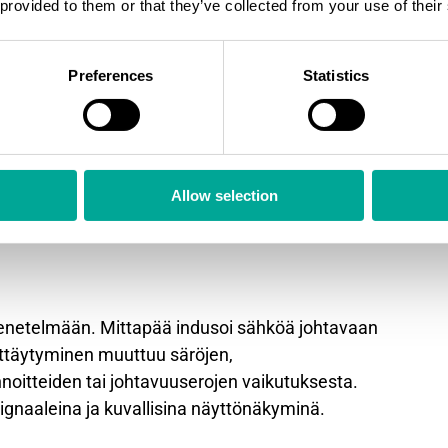
 provided to them or that they’ve collected from your use of their
us
Preferences
Statistics
skannerilla
akenteiden tarkastus
ristöissä
n mittaus
Allow selection
iden visuaalisempaan tarkasteluun N700i-mallilla
netelmään. Mittapää indusoi sähköä johtavaan
äyttäytyminen muuttuu säröjen,
nnoitteiden tai johtavuuserojen vaikutuksesta.
signaaleina ja kuvallisina näyttönäkyminä.