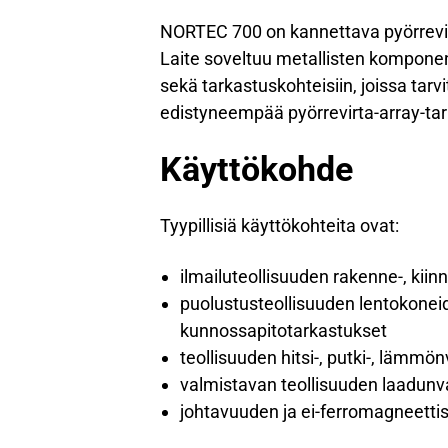
NORTEC 700 on kannettava pyörrevirt
Laite soveltuu metallisten komponen
sekä tarkastuskohteisiin, joissa tarv
edistyneempää pyörrevirta-array-tar
Käyttökohde
Tyypillisiä käyttökohteita ovat:
ilmailuteollisuuden rakenne-, kiinn
puolustusteollisuuden lentokoneide
kunnossapitotarkastukset
teollisuuden hitsi-, putki-, lämmön
valmistavan teollisuuden laadunv
johtavuuden ja ei-ferromagneetti