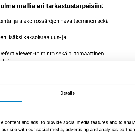
lme mallia eri tarkastustarpeisiin:
pinta- ja alakerrossäröjen havaitseminen sekä
n lisäksi kaksoistaajuus- ja
Defect Viewer -toiminto sekä automaattinen
uksiin
Details
äröjä, epäjatkuvuuksia ja materiaalin muutoksia
mista. NORTEC 700 soveltuu sekä kenttäkäyttöön
äristöihin, joissa tarkastusten on oltava
ästi tulkittavia.
e content and ads, to provide social media features and to analy
 our site with our social media, advertising and analytics partn