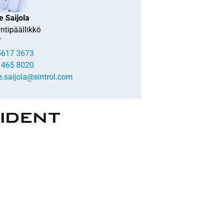
e Saijola
ntipäällikkö
T
5617 3673
 465 8020
e.saijola@sintrol.com