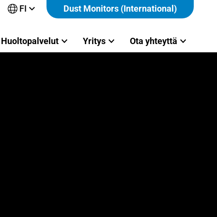
FI
Dust Monitors (International)
Avaa
alavalikko
Huoltopalvelut
Yritys
Ota yhteyttä