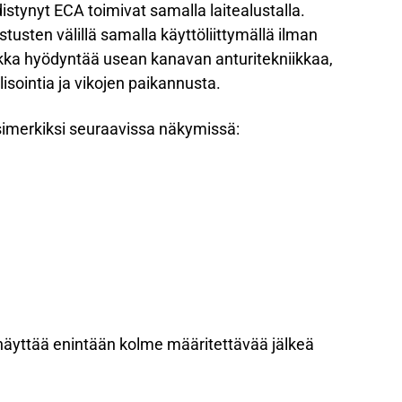
istynyt ECA toimivat samalla laitealustalla.
stusten välillä samalla käyttöliittymällä ilman
niikka hyödyntää usean kanavan anturitekniikkaa,
isointia ja vikojen paikannusta.
simerkiksi seuraavissa näkymissä:
 näyttää enintään kolme määritettävää jälkeä