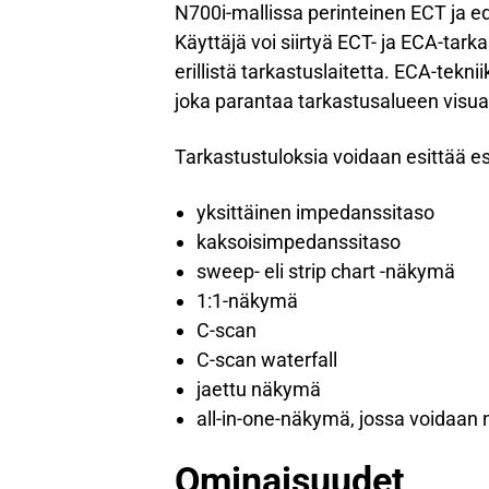
N700i-mallissa perinteinen ECT ja ed
Käyttäjä voi siirtyä ECT- ja ECA-tarka
erillistä tarkastuslaitetta. ECA-tek
joka parantaa tarkastusalueen visual
Tarkastustuloksia voidaan esittää e
yksittäinen impedanssitaso
kaksoisimpedanssitaso
sweep- eli strip chart -näkymä
1:1-näkymä
C-scan
C-scan waterfall
jaettu näkymä
all-in-one-näkymä, jossa voidaan
Ominaisuudet