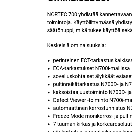
NORTEC 700 yhdistää kannettavaan l
toimintoja. Käyttöliittymässä yhdist
säätönuppi, mikä tukee käyttöä sekä
Keskeisiä ominaisuuksia:
perinteinen ECT-tarkastus kaikiss
ECA-tarkastukset N700i-mallissa
sovelluskohtaiset älykkäät esiase
pultinreikätarkastus N700D- ja N7
kaksoistaajuustoiminto N700D- ja
Defect Viewer -toiminto N700i-ma
automaattinen kerrostunnistus N7
Freeze Mode monikerros- ja pultin
7 tuuman kirkas ja korkearesoluu
värikartoitus ja reaaliaikainen ku