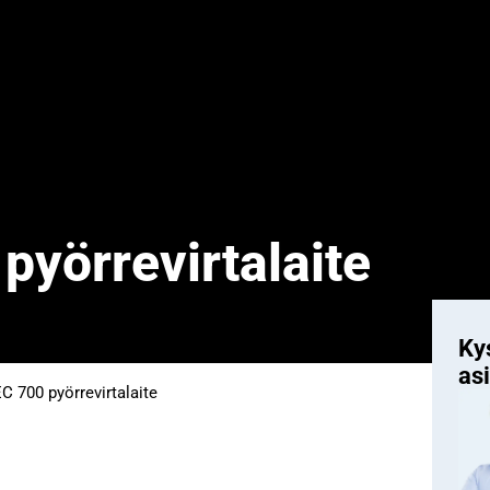
yörrevirtalaite
Kys
as
 700 pyörrevirtalaite