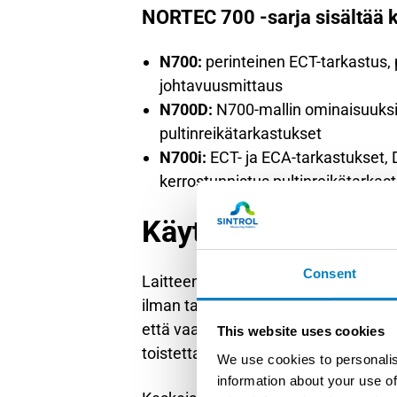
NORTEC 700 -sarja sisältää ko
N700:
perinteinen ECT-tarkastus, 
johtavuusmittaus
N700D:
N700-mallin ominaisuuksie
pultinreikätarkastukset
N700i:
ECT- ja ECA-tarkastukset, 
kerrostunnistus pultinreikätarkast
Käyttötarkoitus
Consent
Laitteen tarkoituksena on havaita s
ilman tarkastettavan kohteen rikko
että vaativiin huolto- ja tuotantoymp
This website uses cookies
toistettavia, dokumentoitavia ja selke
We use cookies to personalis
information about your use of