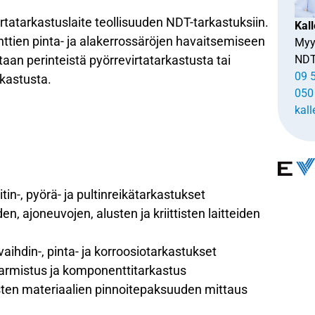
atarkastuslaite teollisuuden NDT-tarkastuksiin.
Kall
ttien pinta- ja alakerrossäröjen havaitsemiseen
Myy
itaan perinteistä pyörrevirtatarkastusta tai
ND
09 
kastusta.
050
kall
itin-, pyörä- ja pultinreikätarkastukset
n, ajoneuvojen, alusten ja kriittisten laitteiden
vaihdin-, pinta- ja korroosiotarkastukset
armistus ja komponenttitarkastus
sten materiaalien pinnoitepaksuuden mittaus