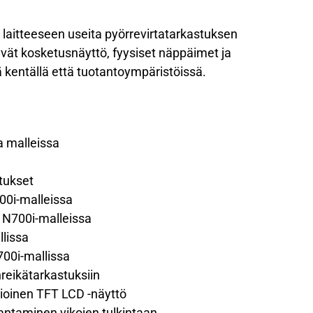
aitteeseen useita pyörrevirtatarkastuksen
yvät kosketusnäyttö, fyysiset näppäimet ja
 kentällä että tuotantoympäristöissä.
a malleissa
tukset
00i-malleissa
 N700i-malleissa
llissa
00i-mallissa
reikätarkastuksiin
tioinen TFT LCD -näyttö
vantaminen vikojen tulkintaan