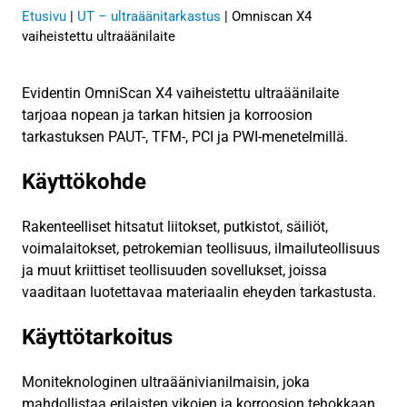
Etusivu
|
UT – ultraäänitarkastus
|
Omniscan X4
vaiheistettu ultraäänilaite
Evidentin OmniScan X4 vaiheistettu ultraäänilaite
tarjoaa nopean ja tarkan hitsien ja korroosion
tarkastuksen PAUT-, TFM-, PCI ja PWI-menetelmillä.
Käyttökohde
Rakenteelliset hitsatut liitokset, putkistot, säiliöt,
voimalaitokset, petrokemian teollisuus, ilmailuteollisuus
ja muut kriittiset teollisuuden sovellukset, joissa
vaaditaan luotettavaa materiaalin eheyden tarkastusta.
Käyttötarkoitus
Moniteknologinen ultraäänivianilmaisin, joka
mahdollistaa erilaisten vikojen ja korroosion tehokkaan