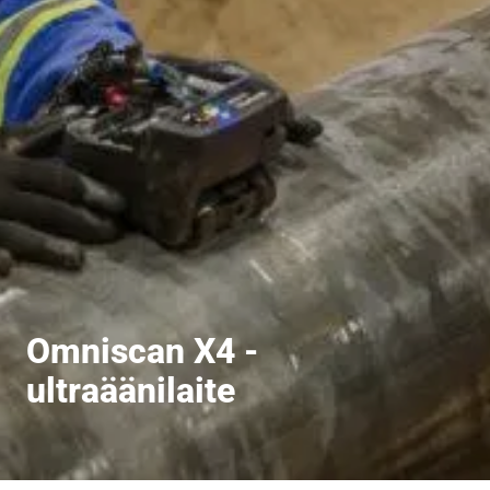
Omniscan X4 -
ultraäänilaite