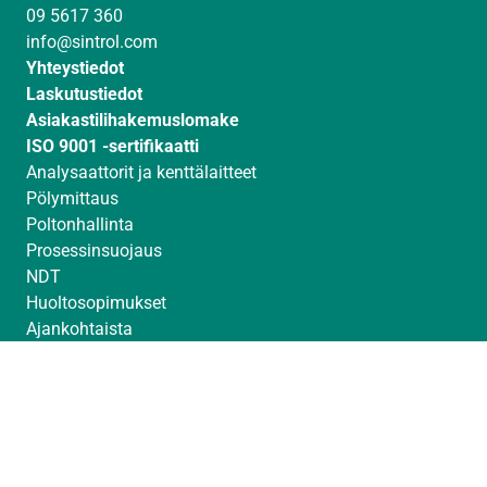
09 5617 360
I
r
e
info@sintrol.com
n
a
Yhteystiedot
m
Laskutustiedot
Asiakastilihakemuslomake
ISO 9001 -sertifikaatti
Analysaattorit ja kenttälaitteet
Pölymittaus
Poltonhallinta
Prosessinsuojaus
NDT
Huoltosopimukset
Ajankohtaista
Messut
Toimittajat
Avoimet työpaikat
© Sintrol 2026