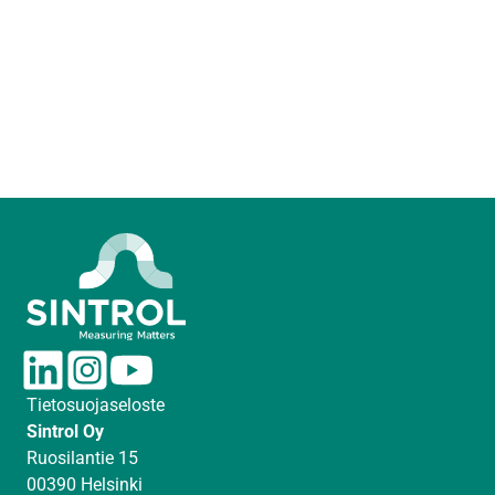
L
I
Y
i
n
o
Tietosuojaseloste
n
s
u
Sintrol Oy
k
t
T
Ruosilantie 15
e
a
u
00390 Helsinki
d
g
b