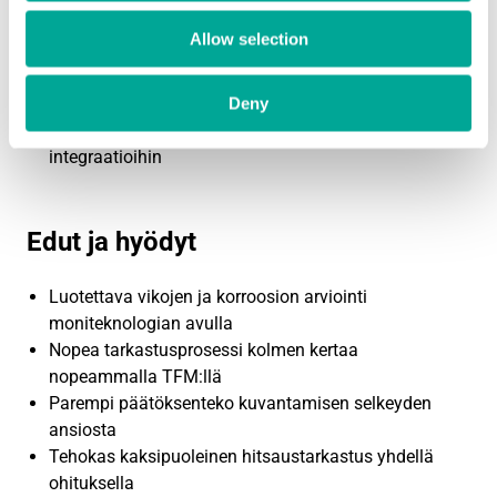
Monipuoliset liitännät (Wi-Fi 6E, Bluetooth 5.3, USB
Allow selection
3.1, HDMI, Ethernet)
IP65-suojaus, MIL-STD-810G-pudotustestattu
Käyttölämpötila -10 °C … +45 °C
Deny
Päivitettävä ohjelmisto ja avoin API ulkoisiin
integraatioihin
Edut ja hyödyt
Luotettava vikojen ja korroosion arviointi
moniteknologian avulla
Nopea tarkastusprosessi kolmen kertaa
nopeammalla TFM:llä
Parempi päätöksenteko kuvantamisen selkeyden
ansiosta
Tehokas kaksipuoleinen hitsaustarkastus yhdellä
ohituksella