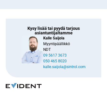
Kysy lisää tai pyydä tarjous
asiantuntijaltamme
Kalle Saijola
Myyntipäällikkö
NDT
09 5617 3673
050 465 8020
kalle.saijola@sintrol.com